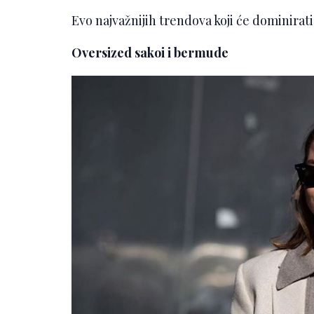
Evo najvažnijih trendova koji će dominir
Oversized sakoi i bermude