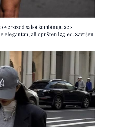
e oversized sakoi kombinuju se s
e elegantan, ali opušten izgled. Savršen