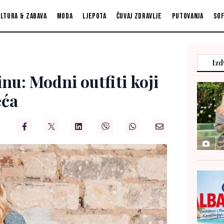
ltura & zabava
Moda
Ljepota
Čuvaj zdravlje
Putovanja
So
Izd
nu: Modni outfiti koji
eća