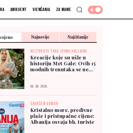
fra
Ambijent
Vjenčanja
Za mame
Najnovije
Najčitanije
vojeno
NEIZBRISIV TRAG JOHNA GALLIANA
Kreacije koje su ušle u
historiju Met Gale: Ovih 15
modnih trenutaka se ne
zaboravlja
06. 08. 2026.
SAVRŠEN ODMOR
Kristalno more, predivne
plaže i pristupačne cijene:
Albanija osvaja bh. turiste