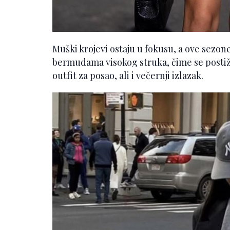
Muški krojevi ostaju u fokusu, a ove sezon
bermudama visokog struka, čime se postiž
outfit za posao, ali i večernji izlazak.