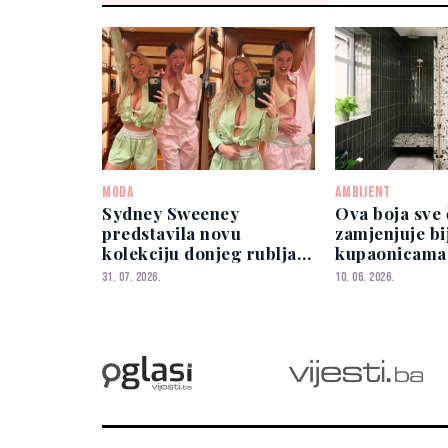
MODA
AMBIJENT
Sydney Sweeney
Ova boja sve 
predstavila novu
zamjenjuje bi
kolekciju donjeg rublja
kupaonicama 
uz poznatu manekenku
nevjerovatno
31. 07. 2026.
10. 06. 2026.