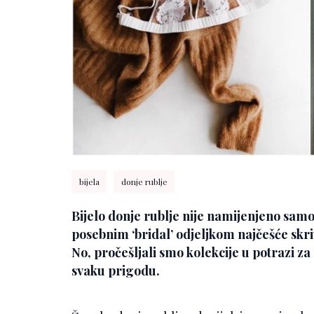
bijela
donje rublje
Bijelo donje rublje nije namijenjeno sa
posebnim ‘bridal’ odjeljkom najčešće skri
No, pročešljali smo kolekcije u potrazi za
svaku prigodu.