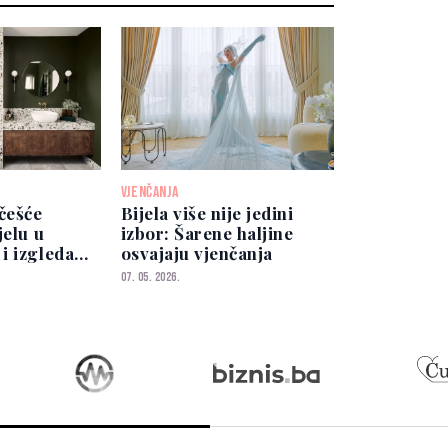
VJENČANJA
češće
Bijela više nije jedini
jelu u
izbor: Šarene haljine
i izgleda
osvajaju vjenčanja
 elegantno
07. 05. 2026.