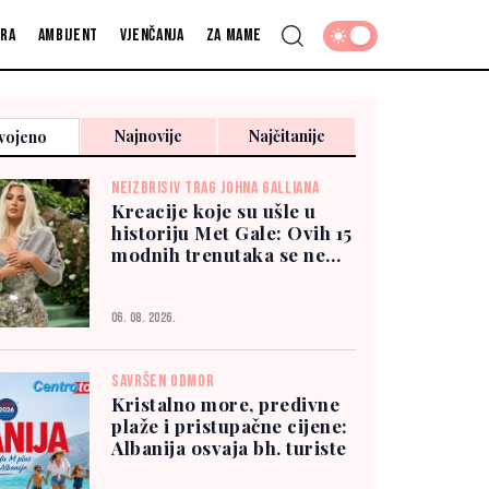
fra
Ambijent
Vjenčanja
Za mame
Najnovije
Najčitanije
vojeno
NEIZBRISIV TRAG JOHNA GALLIANA
Kreacije koje su ušle u
historiju Met Gale: Ovih 15
modnih trenutaka se ne
zaboravlja
06. 08. 2026.
SAVRŠEN ODMOR
Kristalno more, predivne
plaže i pristupačne cijene:
Albanija osvaja bh. turiste