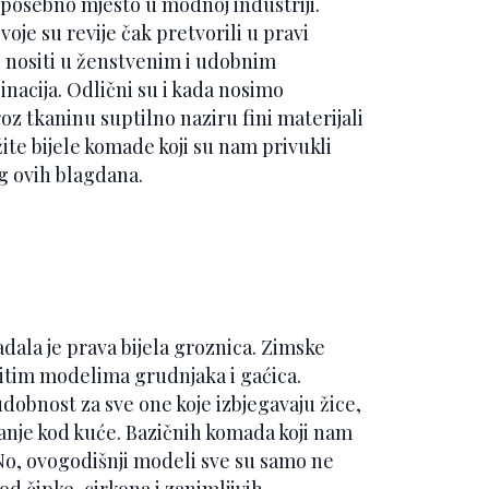
 posebno mjesto u modnoj industriji.
oje su revije čak pretvorili u pravi
mo nositi u ženstvenim i udobnim
inacija. Odlični su i kada nosimo
kroz tkaninu suptilno naziru fini materijali
te bijele komade koji su nam privukli
g ovih blagdana.
adala je prava bijela groznica. Zimske
ovitim modelima grudnjaka i gaćica.
dobnost za sve one koje izbjegavaju žice,
tanje kod kuće. Bazičnih komada koji nam
No, ovogodišnji modeli sve su samo ne
 od čipke, cirkona i zanimljivih