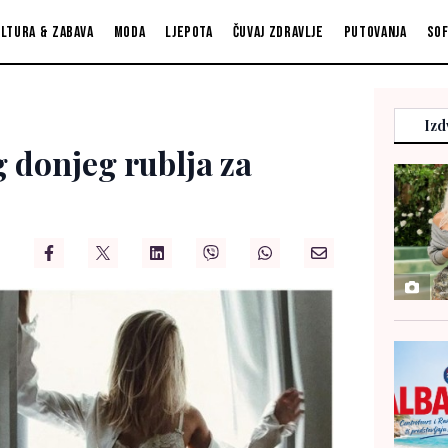
ltura & zabava
Moda
Ljepota
Čuvaj zdravlje
Putovanja
So
Izd
g donjeg rublja za