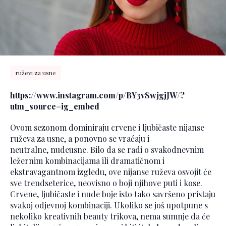
ruževi za usne
https://www.instagram.com/p/BY3vSwjgjJW/?
utm_source=ig_embed
Ovom sezonom dominiraju crvene i ljubičaste nijanse
ruževa za usne, a ponovno se vraćaju i
neutralne, nudeusne. Bilo da se radi o svakodnevnim
ležernim kombinacijama ili dramatičnom i
ekstravagantnom izgledu, ove nijanse ruževa osvojit će
sve trendseterice, neovisno o boji njihove puti i kose.
Crvene, ljubičaste i nude boje isto tako savršeno pristaju
svakoj odjevnoj kombinaciji. Ukoliko se još upotpune s
nekoliko kreativnih beauty trikova, nema sumnje da će