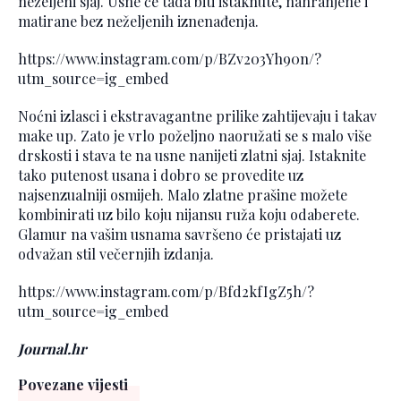
neželjeni sjaj. Usne će tada biti istaknute, nahranjene i
matirane bez neželjenih iznenađenja.
https://www.instagram.com/p/BZv203Yh90n/?
utm_source=ig_embed
Noćni izlasci i ekstravagantne prilike zahtijevaju i takav
make up. Zato je vrlo poželjno naoružati se s malo više
drskosti i stava te na usne nanijeti zlatni sjaj. Istaknite
tako putenost usana i dobro se provedite uz
najsenzualniji osmijeh. Malo zlatne prašine možete
kombinirati uz bilo koju nijansu ruža koju odaberete.
Glamur na vašim usnama savršeno će pristajati uz
odvažan stil večernjih izdanja.
https://www.instagram.com/p/Bfd2kfIgZ5h/?
utm_source=ig_embed
Journal.hr
Povezane vijesti