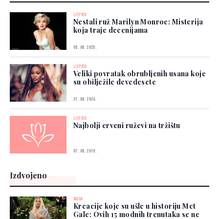
LJEPOTA
Nestali ruž Marilyn Monroe: Misterija
koja traje decenijama
09. 06. 2025.
LJEPOTA
Veliki povratak obrubljenih usana koje
su obilježile devedesete
21. 08. 2024.
LJEPOTA
Najbolji crveni ruževi na tržištu
07. 06. 2019.
Izdvojeno
MODA
Kreacije koje su ušle u historiju Met
Gale: Ovih 15 modnih trenutaka se ne