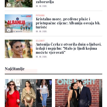
zaboravlja
06. 08. 2026.
PUTOVANJA
Kristalno more, predivne plaže i
pristupačne cijene: Albanija osvaja bh.
turiste
06. 08. 2026.
CELEBRITY
Antonija Čerkez otvorila dušu o ljubavi,
izdaji i uspjehu: "Malo je ljudi kojima
možete vjerovati"
05. 08. 2026.
Najčitanije