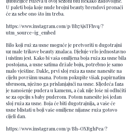
ljubiteljice ruževa u ovoj sezoni biti itekako zadovoljne.
U paleti boja koje nude brojni beauty brendovi pronaći
će za sebe ono što im treba.
https://www.instagram.com/p/Bh7AjsTFhvq/?
utm_source=ig_embed
Bilo koji ruž za usne moguće je pretvoriti u dugotrajni
uz male trikove beauty znalaca. Djeluje vrlo jednostavno
i uistinu jest. Kako bi vaša omiljena boja ruža za usne bila
postojana, a usne satima držale boju, potrebno je samo
malo vještine. Dakle, prvi sloj ruža za usne nanesite na
cijelu površinu usana. Potom pokupite višak papirnatim
ubrusom, nježno ga prislanjajući na usne. Sljedeća faza
je nanošenje pudera u kamenu, a čak nije loše ni odlučiti
se za opciju s baby puderom. Potom nanesite još jedan
sloj ruža za usne. Boja će biti dugotrajnija, a vaše će
usne blistati u boji vaše omiljene nijanse ruža gotovo
cijeli dan.
https://www.instagram.com/p/Bh-OXRghPea/?