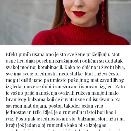
Efekt punih usana ono je što sve žene priželjkuju. Mat
usne licu daju posebnu izražajnost i odličan su dodatak
svakoj modnoj kombinaciji. Kako to obično u životu biva,
sve ima svoje prednosti i nedostatke. Mat ruževi često
mogu isušiti usne pa umjesto poželjnog mat zavodljivog
izgleda, može se dobiti smežurani i ispucani izgled. Zato
je važno prije nanošenja ovakvih ruževa nanijeti malo
hranjivog balzama koji će čuvati usne od isušivanja. Za
savršen mat dojam, postoji također jedan vrlo
jednostavan trik. Riječ je o rumenilu u istoj boji kao i
ruž. Postupak je jednostavan: sloj balzama, sloj ruža i na
kraju još jedan sloj rumenila kako bi se izbjegao