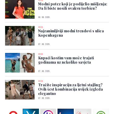
MODA
Modni potez koji je podijelio mišljenja:
Da li biste nosili ovakvu torbicu?
08. 08. 2026.
MODA
Najzanimljiviji modni trendovi s ulica
Kopenhagena
07. 08. 2026.
MODA
Kupaći kostim vam može trajati
godinama uz nekoliko savjeta
07. 08. 2026.
MODA
Tražite inspiraciju za ljetni stajling?
Ovih šest kombinacija uvijek izgleda
elegantno
07. 08. 2026.