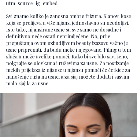
utm_source=ig_embed
Svi znamo koliko je zanosna ombre frizura. Slapovi kose
koja se prelijeva u više nijansi jednostavno su neodoljivi.
Isto tako, nijansirane usne su sve samo ne dosadne i
definitivno neće ostati neprimijećene. No, prije
prepuštanja ovom uzbudljivom beauty izazovu važno je
usne pripremiti, da budu meke i njegovane. Piling u tom
slučaju može uvelike pomoći. Kako bi sve bilo savršeno,
poigrajte se olovkama i ruževima za usne. Za postizanje
mekih prijelaza iz nijanse u nijansu pomoći će četkice za
nanošenje ruža na usne, a za sjaj možete dodati i sasvim
malo sjajila za usne.