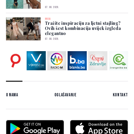
07. 08. 2026.
MODA
Tražite inspiraciju za ljetni stajling?
Ovih šest kombinacija uvijek izgleda
elegantno
07. 08. 2026.
O nama
Oglašavanje
Kontakt