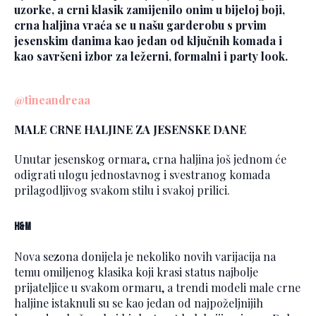
uzorke, a crni klasik zamijenilo onim u bijeloj boji,
crna haljina vraća se u našu garderobu s prvim
jesenskim danima kao jedan od ključnih komada i
kao savršeni izbor za ležerni, formalni i party look.
@tineandreaa
MALE CRNE HALJINE ZA JESENSKE DANE
Unutar jesenskog ormara, crna haljina još jednom će
odigrati ulogu jednostavnog i svestranog komada
prilagodljivog svakom stilu i svakoj prilici.
H&M
Nova sezona donijela je nekoliko novih varijacija na
temu omiljenog klasika koji krasi status najbolje
prijateljice u svakom ormaru, a trendi modeli male crne
haljine istaknuli su se kao jedan od najpoželjnijih