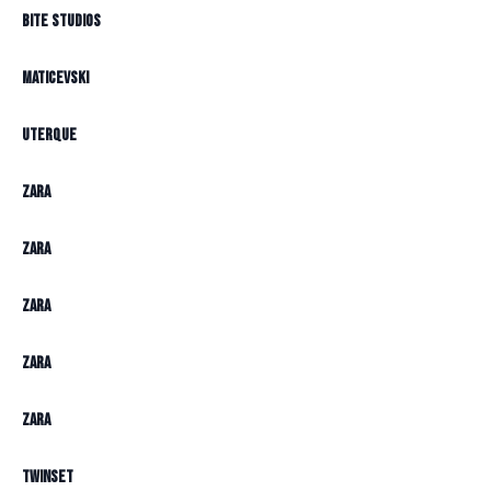
BITE Studios
Maticevski
Uterque
Zara
Zara
Zara
Zara
Zara
Twinset