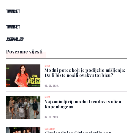
Twinset
Twinset
Journal.hr
Povezane vijesti
MODA
Modni potez koji je podijelio mišljenja:
Da li biste nosili ovakvu torbicu?
08. 08. 2026.
MODA
Najzanimljiviji modni trendovi s ulica
Kopenhagena
07. 08. 2026.
CELEBRITY