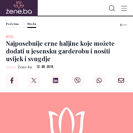
Početna
Moda
MODA
Najposebnije crne haljine koje možete
dodati u jesensku garderobu i nositi
uvijek i svugdje
Autor:
Žene.ba
12. 09. 2019.