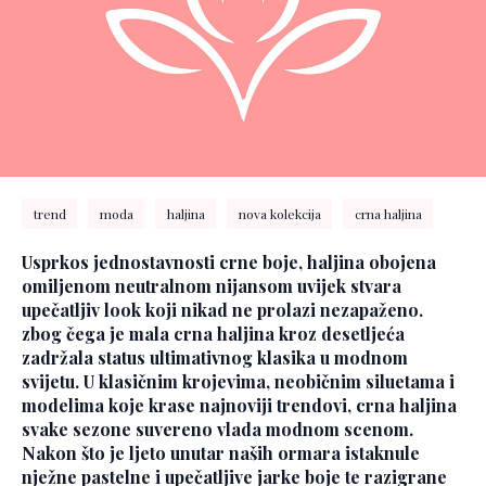
trend
moda
haljina
nova kolekcija
crna haljina
Usprkos jednostavnosti crne boje, haljina obojena
omiljenom neutralnom nijansom uvijek stvara
upečatljiv look koji nikad ne prolazi nezapaženo.
zbog čega je mala crna haljina kroz desetljeća
zadržala status ultimativnog klasika u modnom
svijetu. U klasičnim krojevima, neobičnim siluetama i
modelima koje krase najnoviji trendovi, crna haljina
svake sezone suvereno vlada modnom scenom.
Nakon što je ljeto unutar naših ormara istaknule
nježne pastelne i upečatljive jarke boje te razigrane