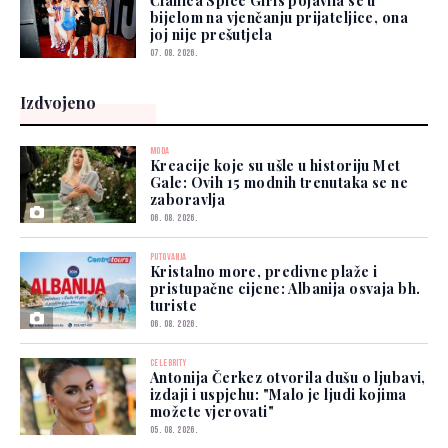
Članica Spice Girls pojavila se u
bijelom na vjenčanju prijateljice, ona
joj nije prešutjela
07. 08. 2026.
Izdvojeno
MODA
Kreacije koje su ušle u historiju Met
Gale: Ovih 15 modnih trenutaka se ne
zaboravlja
06. 08. 2026.
PUTOVANJA
Kristalno more, predivne plaže i
pristupačne cijene: Albanija osvaja bh.
turiste
06. 08. 2026.
CELEBRITY
Antonija Čerkez otvorila dušu o ljubavi,
izdaji i uspjehu: "Malo je ljudi kojima
možete vjerovati"
05. 08. 2026.