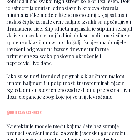
komada u baš svakoj high street kolekciji za jesen. Dok
je asimetrija unutar jednostavnih krojeva stvarala
minimalističke modele lišene monotonije, sjaj satena i
raskoš čipke iz male crne haljine izvukli su upečatljivo i
dramatično lice. Slip silueta naglasila je suptilni seksipil
skriven u svakoj crnoj haljini, dok su midi i maxi siluete
spojene s klasičnim wrap i košulja krojevima donijele
savršeni odgovor na izazov dnevne uniforme
primjerene za svako poslovno okruženje i
nepredvidljive dane.
Iako su se novi trendovi poigrali s klasičnom malom
crnom haljinom i u potpunosti transformirali njezin
izgled, oni su istovremeno zadržali onu prepoznatljivu
dozu elegancije zbog koje joj se uvijek vraćamo.
@brittanybathgate
Najefektnije modele među kojima ćete bez sumnje
pronaći savršeni model za svoju jesensku garderobu i
nositi ih uvijek i svugdje, izdvojili smo u nastavku.