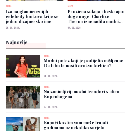
MODA
MODA
Iza najglamuroznijih
Prozirna suknja i beskrajno
celebrity lookova krije se
duge noge: Charlize
jedno dizajnersko ime
Theron iznenadila modnim
izborom
06. 08. 2026.
04. 08. 2026.
Najnovije
MODA
Modni potez koji je podijelio mišljenja:
Da li biste nosili ovakvu torbicu?
08. 08. 2026.
MODA
Najzanimljiviji modni trendovi s ulica
Kopenhagena
07. 08. 2026.
MODA
Kupaći kostim vam može trajati
godinama uz nekoliko savjeta