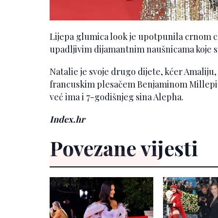
Lijepa glumica look je upotpunila crnom c
upadljivim dijamantnim naušnicama koje su
Natalie je svoje drugo dijete, kćer Amaliju
francuskim plesačem Benjaminom Millepied
već ima i 7-godišnjeg sina Alepha.
Index.hr
Povezane vijesti