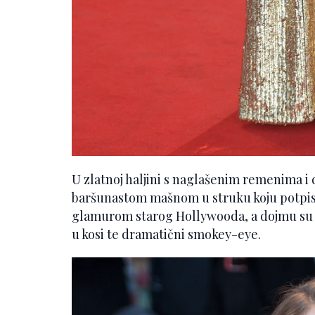
U zlatnoj haljini s naglašenim remenima 
baršunastom mašnom u struku koju potpisu
glamurom starog Hollywooda, a dojmu su p
u kosi te dramatični smokey-eye.