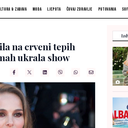
ltura & zabava
Moda
Ljepota
Čuvaj zdravlje
Putovanja
So
Izd
ila na crveni tepih
dmah ukrala show