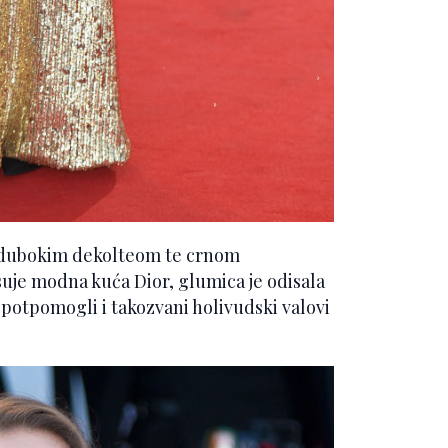
i dubokim dekolteom te crnom
je modna kuća Dior, glumica je odisala
otpomogli i takozvani holivudski valovi