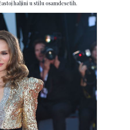
astoj haljini u stilu osamdesetih.