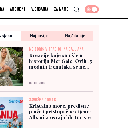
fra
Ambijent
Vjenčanja
Za mame
Najnovije
Najčitanije
vojeno
NEIZBRISIV TRAG JOHNA GALLIANA
Kreacije koje su ušle u
historiju Met Gale: Ovih 15
modnih trenutaka se ne
zaboravlja
06. 08. 2026.
SAVRŠEN ODMOR
Kristalno more, predivne
plaže i pristupačne cijene:
Albanija osvaja bh. turiste