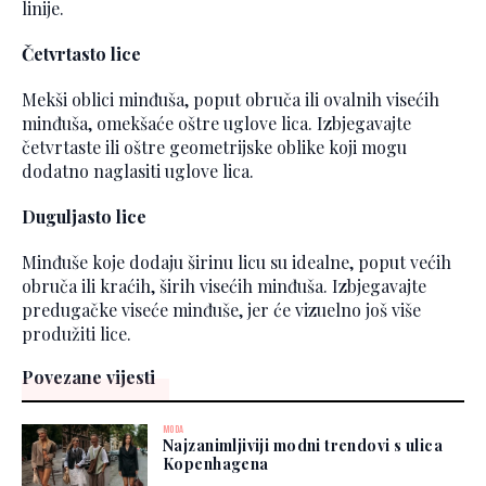
linije.
Četvrtasto lice
Mekši oblici minđuša, poput obruča ili ovalnih visećih
minđuša, omekšaće oštre uglove lica. Izbjegavajte
četvrtaste ili oštre geometrijske oblike koji mogu
dodatno naglasiti uglove lica.
Duguljasto lice
Minđuše koje dodaju širinu licu su idealne, poput većih
obruča ili kraćih, širih visećih minđuša. Izbjegavajte
predugačke viseće minđuše, jer će vizuelno još više
produžiti lice.
Povezane vijesti
MODA
Najzanimljiviji modni trendovi s ulica
Kopenhagena