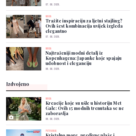
07. 08. 2026.
MODA
Tražite inspiraciju za ljetni stajling?
Ovih šest kombinacija uvijek izgleda
elegantno
07. 08. 2026.
MODA
Najtraženiji modni detalj iz
Kopenhagena: Japanke koje spajaju
udobnost i eleganciju
06. 08. 2026.
Izdvojeno
MODA
Kreacije koje su ušle u historiju Met
Gale: Ovih 15 modnih trenutaka se ne
zaboravlja
06. 08. 2026.
PUTOVANJA
Kristalno more, predivne plaže i