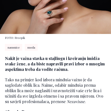
FOTO: Freepik
nausnice
moda
Nakit je važna stavka u stajlingu i kreiranju imidža
svake žene, a da biste napravili pravi izbor o mnogim
aspektima treba da vodite računa.
Tako na primjer kod izbora minđuša važno je da
sagledate oblik lica. Naime, odabir minđuša prema
obliku lica može naglasiti i uravnotežiti vaše crte lica i
učiniti da sve izgleda otmeno i sa pravom mjerom. Ovo
su savjeti profesionalaca, prenose
Nezavisne
.