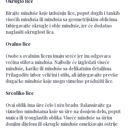
Okruglo lice
Birajte minđuše koje izdužuju lice, poput dugih i tankih
visećih minđuša ili minđuša sa geometrijskim oblicima.
Izbjegavajte okrugle i oble minđuše, jer će dodatno
naglasiti okruglost lica.
Ovalno lice
Osobe s ovalnim licem imaju sreće jer im odgovara
većina stilova minđuša. Najbolje će izgledati viseće
minđuše, karike ili minđuše sa delikatnim detaljima.
Prilagodite izbor veličini i stilu, ali izbjegavajte previše
dugačke minđuše koje mogu vizuelno produžiti lice.
Srcoliko lice
Ovaj oblik ima šire čelo i užu bradu. Balansirajte ga
vizuelno minđušama koje su šire na donjem delu, poput
suzica ili trouglastih oblika. Viseće minđuše sa širim
donjim dijelom ili okrugle minđuše omekšavaju oštrije