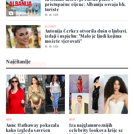
pristupačne cijene: Albanija osvaja bh.
turiste
06. 08. 2026.
CELEBRITY
Antonija Čerkez otvorila dušu o ljubavi,
izdaji i uspjehu: "Malo je ljudi kojima
možete vjerovati"
05. 08. 2026.
Najčitanije
MODA
MODA
Anne Hathaway pokazala
Iza najglamuroznijih
kako izgleda savršen
celebrity lookova krije se