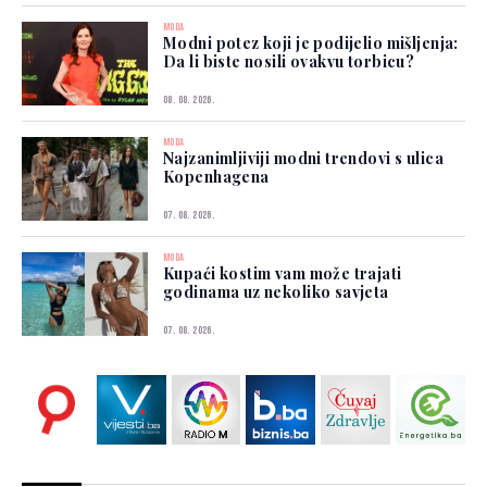
MODA
Modni potez koji je podijelio mišljenja:
Da li biste nosili ovakvu torbicu?
08. 08. 2026.
MODA
Najzanimljiviji modni trendovi s ulica
Kopenhagena
07. 08. 2026.
MODA
Kupaći kostim vam može trajati
godinama uz nekoliko savjeta
07. 08. 2026.