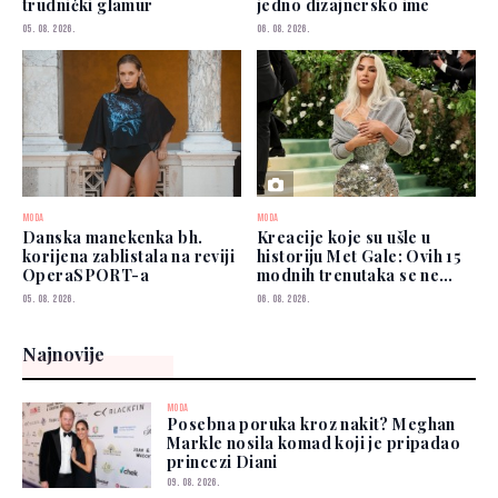
trudnički glamur
jedno dizajnersko ime
05. 08. 2026.
06. 08. 2026.
MODA
MODA
Danska manekenka bh.
Kreacije koje su ušle u
korijena zablistala na reviji
historiju Met Gale: Ovih 15
OperaSPORT-a
modnih trenutaka se ne
zaboravlja
05. 08. 2026.
06. 08. 2026.
Najnovije
MODA
Posebna poruka kroz nakit? Meghan
Markle nosila komad koji je pripadao
princezi Diani
09. 08. 2026.