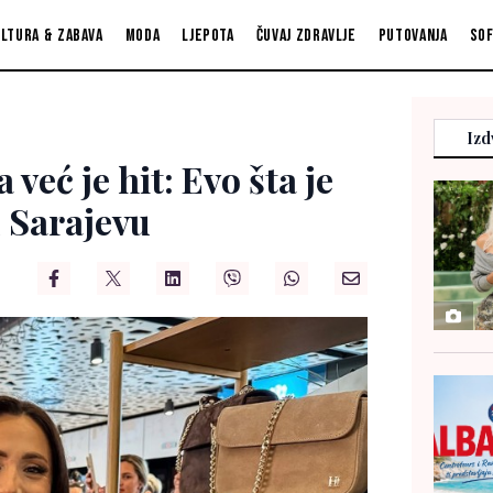
ltura & zabava
Moda
Ljepota
Čuvaj zdravlje
Putovanja
So
Izd
 već je hit: Evo šta je
u Sarajevu