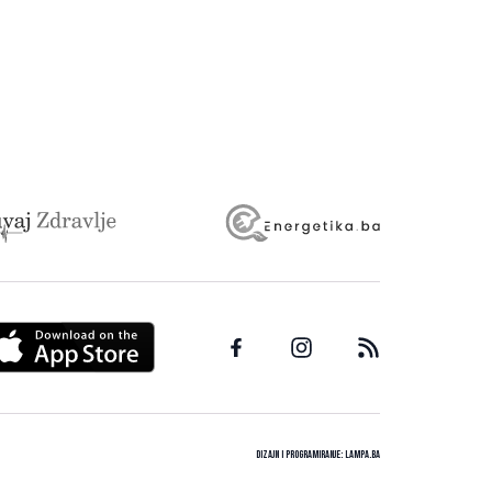
Dizajn i programiranje:
Lampa.ba