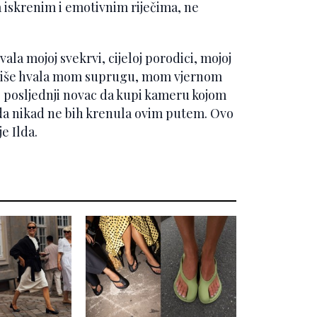
a iskrenim i emotivnim riječima, ne
ala mojoj svekrvi, cijeloj porodici, mojoj
ajviše hvala mom suprugu, mom vjernom
voj posljednji novac da kupi kameru kojom
žda nikad ne bih krenula ovim putem. Ovo
je Ilda.