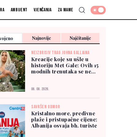
fra
Ambijent
Vjenčanja
Za mame
Najnovije
Najčitanije
vojeno
NEIZBRISIV TRAG JOHNA GALLIANA
Kreacije koje su ušle u
historiju Met Gale: Ovih 15
modnih trenutaka se ne
zaboravlja
06. 08. 2026.
SAVRŠEN ODMOR
Kristalno more, predivne
plaže i pristupačne cijene:
Albanija osvaja bh. turiste