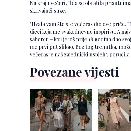
Na kraju večeri, Ilda se obratila prisutnim
skrivajući suze:
"Hvala vam što ste večeras dio ove priče. Hv
djeci koja me svakodnevno inspirišu. A n
saborcu – koji je još prije 18 godina dao s
me prvi put slikao. Bez tog trenutka, mo
večeras je naš zajednički uspjeh", poručila 
Povezane vijesti