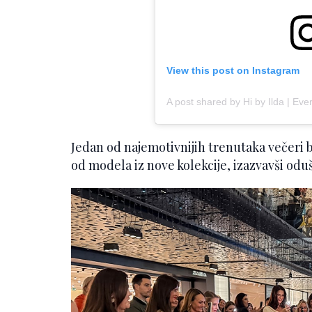
View this post on Instagram
A post shared by Hi by Ilda | E
Jedan od najemotivnijih trenutaka večeri bi
od modela iz nove kolekcije, izazvavši oduš