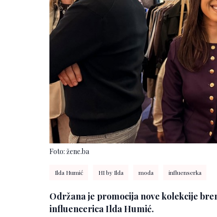
Foto: žene.ba
Ilda Humić
HI by Ilda
moda
influenserka
Održana je promocija nove kolekcije brend
influencerica Ilda Humić.