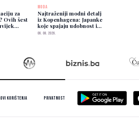
MODA
raciju za
Najtraženiji modni detalj
g? Ovih šest
iz Kopenhagena: Japanke
uvijek
koje spajaju udobnost i
antno
eleganciju
06. 08. 2026.
ovi korištenja
Privatnost