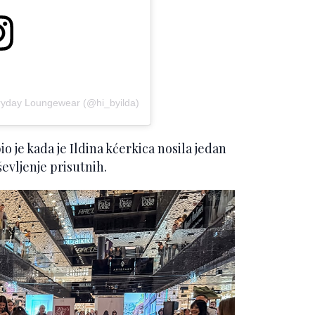
veryday Loungewear (@hi_byilda)
o je kada je Ildina kćerkica nosila jedan
evljenje prisutnih.