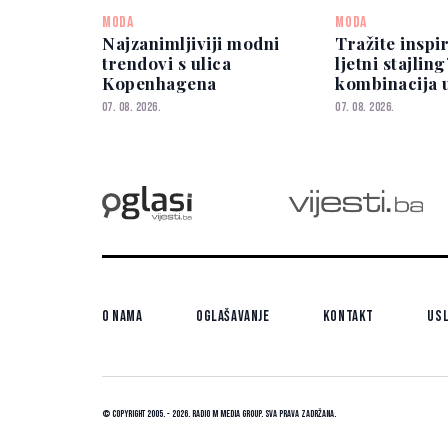
MODA
MODA
Najzanimljiviji modni
Tražite inspi
trendovi s ulica
ljetni stajlin
Kopenhagena
kombinacija 
izgleda eleg
07. 08. 2026.
07. 08. 2026.
O nama
Oglašavanje
Kontakt
Usl
© Copyright 2005. - 2026. Radio M Media Group.
Sva prava zadržana.