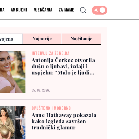
fra
Ambijent
Vjenčanja
Za mame
Najnovije
Najčitanije
vojeno
INTERVJU ZA ŽENE.BA
Antonija Čerkez otvorila
dušu o ljubavi, izdaji i
uspjehu: "Malo je ljudi
kojima možete vjerovati"
05. 08. 2026.
OPUŠTENO I MODERNO
Anne Hathaway pokazala
kako izgleda savršen
trudnički glamur