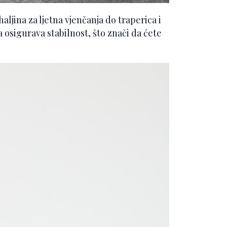
aljina za ljetna vjenčanja do traperica i
a osigurava stabilnost, što znači da ćete