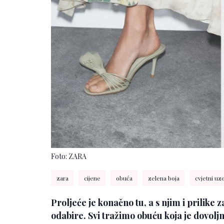
Foto: ZARA
zara
cijene
obuća
zelena boja
cvjetni uz
Proljeće je konačno tu, a s njim i prilike
odabire. Svi tražimo obuću koja je dovoljn