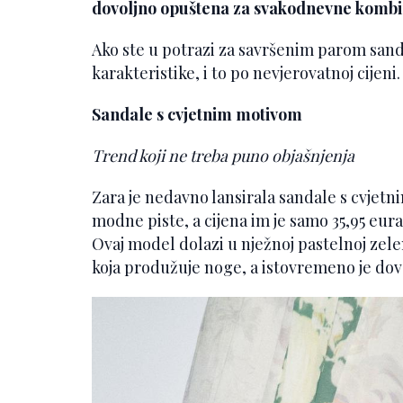
dovoljno opuštena za svakodnevne kombi
Ako ste u potrazi za savršenim parom sanda
karakteristike, i to po nevjerovatnoj cijeni.
Sandale s cvjetnim motivom
Trend koji ne treba puno objašnjenja
Zara je nedavno lansirala sandale s cvjetn
modne piste, a cijena im je samo 35,95 eura
Ovaj model dolazi u nježnoj pastelnoj zele
koja produžuje noge, a istovremeno je dovo