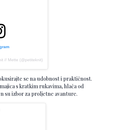
agram
it // Mette (@petiteknit)
okusirajte se na udobnost i praktičnost.
 majica s kratkim rukavima, hlača od
n su izbor za proljetne avanture.