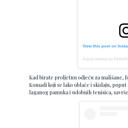
View this post on Inst
A post shared by PetiteKn
Kad birate proljetnu odjeću za mališane, f
Komadi koji se lako oblače i skidaju, poput
laganog pamuka i udobnih tenisica, savrše