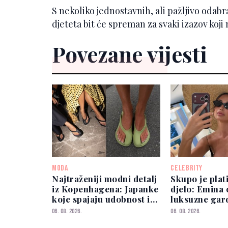
S nekoliko jednostavnih, ali pažljivo odab
djeteta bit će spreman za svaki izazov koji
Povezane vijesti
MODA
CELEBRITY
Najtraženiji modni detalj
Skupo je plat
iz Kopenhagena: Japanke
djelo: Emina 
koje spajaju udobnost i
luksuzne gar
eleganciju
vrijedne više
06. 08. 2026.
06. 08. 2026.
eura