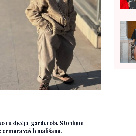
 i u dječjoj garderobi. S toplijim
e ormara vaših mališana.