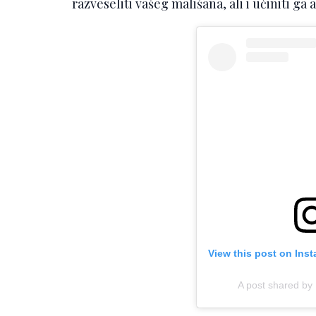
razveseliti vašeg mališana, ali i učiniti g
View this post on Ins
A post shared by