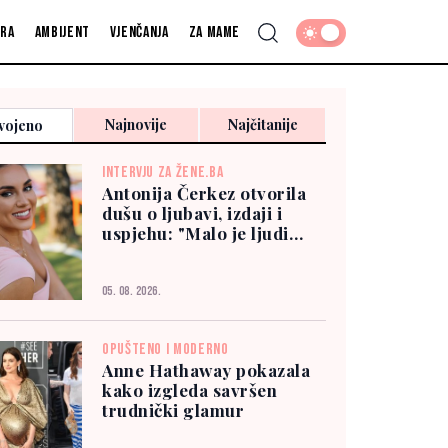
fra
Ambijent
Vjenčanja
Za mame
Najnovije
Najčitanije
vojeno
INTERVJU ZA ŽENE.BA
Antonija Čerkez otvorila
dušu o ljubavi, izdaji i
uspjehu: "Malo je ljudi
kojima možete vjerovati"
05. 08. 2026.
OPUŠTENO I MODERNO
Anne Hathaway pokazala
kako izgleda savršen
trudnički glamur