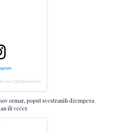
tagram
 Mermer (@hillmermer)
ihov ormar, poput svestranih džempera
an ili večer.