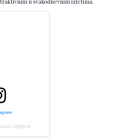
a atraktivnim u svakodnevnim izletima.
tagram
 Laura (@lglora)