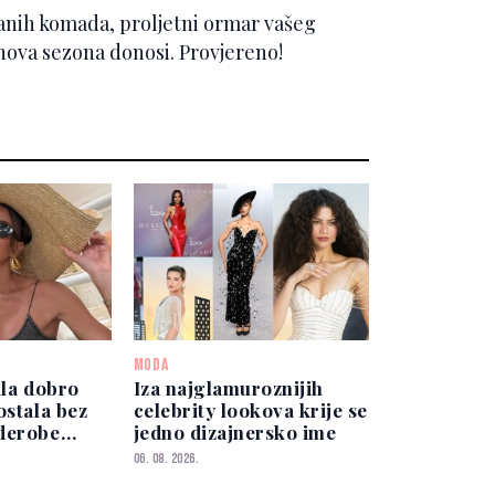
ranih komada, proljetni ormar vašeg
 nova sezona donosi. Provjereno!
MODA
ila dobro
Iza najglamuroznijih
ostala bez
celebrity lookova krije se
derobe
jedno dizajnersko ime
 od 50.000
06. 08. 2026.