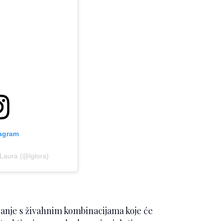
tagram
 Laura (@lglora)
sanje s živahnim kombinacijama koje će