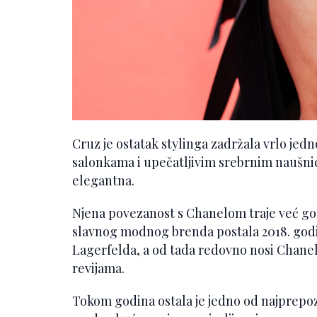
Cruz je ostatak stylinga zadržala vrlo jed
salonkama i upečatljivim srebrnim naušnic
elegantna.
Njena povezanost s Chanelom traje već g
slavnog modnog brenda postala 2018. god
Lagerfelda, a od tada redovno nosi Chan
revijama.
Tokom godina ostala je jedno od najprepozna