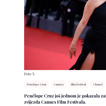
Foto: X
Penelope Cruz
Cannes
film festival
Chanel
Penélope Cruz još jednom je pokazala zaš
zvijezda Cannes Film Festivala.