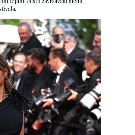
enom tepihu često završavaju među
tivala.