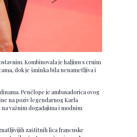
nostavnim. Kombinovala je haljinu s crnim
ama, dok je šminka bila nenametljiva i
odinama. Penélope je ambasadorica ovog
ine na poziv legendarnog Karla
el na važnim događajima i modnim
tljivijih zaštitnih lica francuske