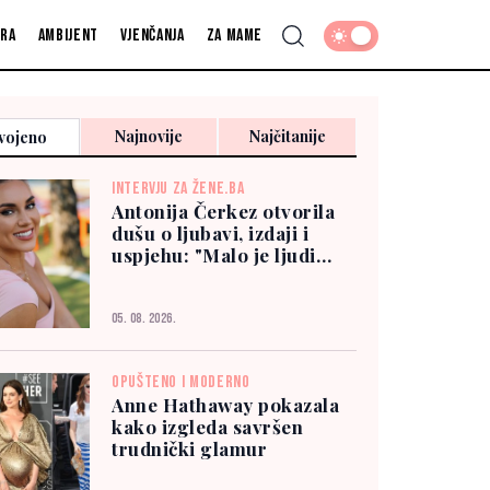
fra
Ambijent
Vjenčanja
Za mame
Najnovije
Najčitanije
vojeno
INTERVJU ZA ŽENE.BA
Antonija Čerkez otvorila
dušu o ljubavi, izdaji i
uspjehu: "Malo je ljudi
kojima možete vjerovati"
05. 08. 2026.
OPUŠTENO I MODERNO
Anne Hathaway pokazala
kako izgleda savršen
trudnički glamur