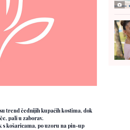
 su trend čednijih kupaćih kostima, dok
če, pali u zaborav.
k s košaricama, po uzoru na pin-up