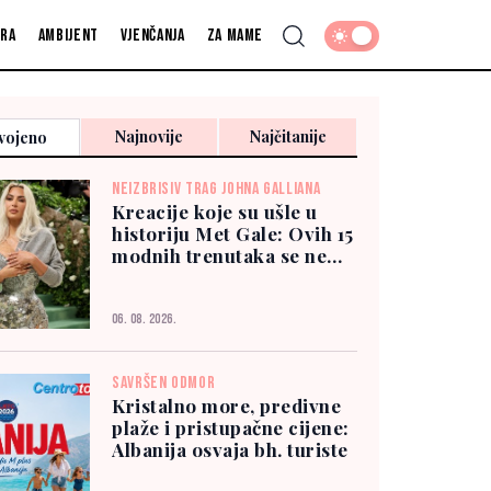
fra
Ambijent
Vjenčanja
Za mame
Najnovije
Najčitanije
vojeno
NEIZBRISIV TRAG JOHNA GALLIANA
Kreacije koje su ušle u
historiju Met Gale: Ovih 15
modnih trenutaka se ne
zaboravlja
06. 08. 2026.
SAVRŠEN ODMOR
Kristalno more, predivne
plaže i pristupačne cijene:
Albanija osvaja bh. turiste