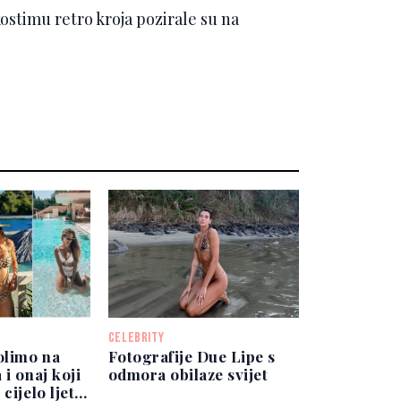
stimu retro kroja pozirale su na
CELEBRITY
olimo na
Fotografije Due Lipe s
 i onaj koji
odmora obilaze svijet
cijelo ljeto