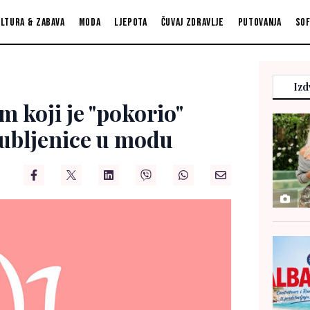
ltura & zabava
Moda
Ljepota
Čuvaj zdravlje
Putovanja
So
Izd
m koji je "pokorio"
jubljenice u modu