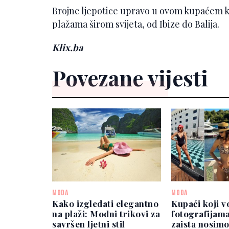
Brojne ljepotice upravo u ovom kupaćem ko
plažama širom svijeta, od Ibize do Balija.
Klix.ba
Povezane vijesti
MODA
MODA
Kako izgledati elegantno
Kupaći koji v
na plaži: Modni trikovi za
fotografijama
savršen ljetni stil
zaista nosimo 