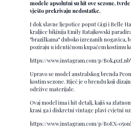
modele apsolutni su hit ove sezone, tvrde 
vješto prekrivaju nedostatke.
I dok slavne ljepotice poput Gigi i Belle H
kraljice bikinija Emily Ratajkowski paradi
"brazilkama" duboko izrezanih nogavica, b
poziraju u identičnom kupaćem kostimu koji
https://www.instagram.com/p/B0k4xzLn
Upravo se model australskog brenda Peony
kostim sezone. Riječ je o brendu koji dizaj
održive materijale.
Ovaj model ima i hit detalj, kajiš sa zlatn
krasi ga i diskretni vintage plavi cvjetni uz
https://www.instagram.com/p/B0EX-05o