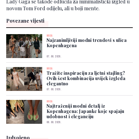
Lady Gaga se takođe odlučila za minimalistički izgled u
novom Tom Ford odijelu, ali u boji mente.
Povezane vijesti
MODA
Najzanimljiviji modni trendovi s ulica
Kopenhagena
07. 08. 2026.
MODA
Tražite inspiraciju za ljetni stajling?
Ovih šest kombinacija uvijek izgleda
elegantno
07. 08. 2026.
MODA
Najtraženiji modni detalj iz
Kopenhagena: Japanke koje spajaju
udobnost i eleganciju
06. 08. 2026.
Izdvojeno