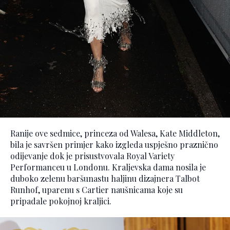
Ranije ove sedmice, princeza od Walesa, Kate Middleton,
bila je savršen primjer kako izgleda uspješno praznično
odijevanje dok je prisustvovala Royal Variety
Performanceu u Londonu. Kraljevska dama nosila je
duboko zelenu baršunastu haljinu dizajnera Talbot
Runhof, uparenu s Cartier naušnicama koje su
pripadale pokojnoj kraljici.