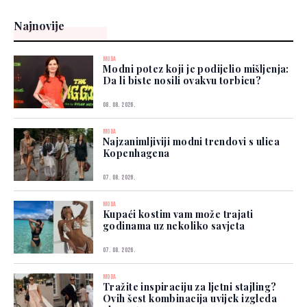
Najnovije
MODA
Modni potez koji je podijelio mišljenja:
Da li biste nosili ovakvu torbicu?
08. 08. 2026.
MODA
Najzanimljiviji modni trendovi s ulica
Kopenhagena
07. 08. 2026.
MODA
Kupaći kostim vam može trajati
godinama uz nekoliko savjeta
07. 08. 2026.
MODA
Tražite inspiraciju za ljetni stajling?
Ovih šest kombinacija uvijek izgleda