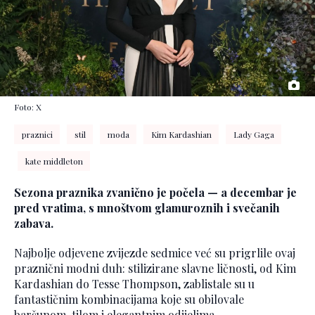
Foto: X
praznici
stil
moda
Kim Kardashian
Lady Gaga
kate middleton
Sezona praznika zvanično je počela — a decembar je
pred vratima, s mnoštvom glamuroznih i svečanih
zabava.
Najbolje odjevene zvijezde sedmice već su prigrlile ovaj
praznični modni duh: stilizirane slavne ličnosti, od Kim
Kardashian do Tesse Thompson, zablistale su u
fantastičnim kombinacijama koje su obilovale
baršunom, tilom i elegantnim odijelima.