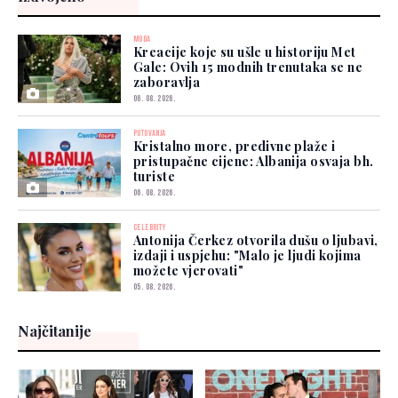
MODA
Kreacije koje su ušle u historiju Met
Gale: Ovih 15 modnih trenutaka se ne
zaboravlja
06. 08. 2026.
PUTOVANJA
Kristalno more, predivne plaže i
pristupačne cijene: Albanija osvaja bh.
turiste
06. 08. 2026.
CELEBRITY
Antonija Čerkez otvorila dušu o ljubavi,
izdaji i uspjehu: "Malo je ljudi kojima
možete vjerovati"
05. 08. 2026.
Najčitanije