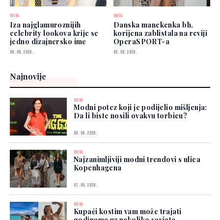
MODA
MODA
Iza najglamuroznijih
Danska manekenka bh.
celebrity lookova krije se
korijena zablistala na reviji
jedno dizajnersko ime
OperaSPORT-a
06. 08. 2026.
05. 08. 2026.
Najnovije
MODA
Modni potez koji je podijelio mišljenja:
Da li biste nosili ovakvu torbicu?
08. 08. 2026.
MODA
Najzanimljiviji modni trendovi s ulica
Kopenhagena
07. 08. 2026.
MODA
Kupaći kostim vam može trajati
godinama uz nekoliko savjeta