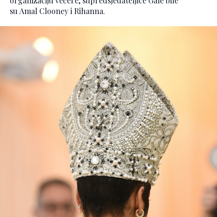
organizaciju večere, supredsjedateljice Gale bile
su Amal Clooney i Rihanna.