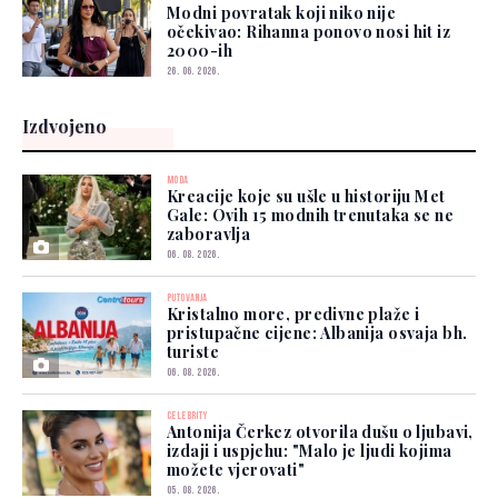
Modni povratak koji niko nije
očekivao: Rihanna ponovo nosi hit iz
2000-ih
26. 06. 2026.
Izdvojeno
MODA
Kreacije koje su ušle u historiju Met
Gale: Ovih 15 modnih trenutaka se ne
zaboravlja
06. 08. 2026.
PUTOVANJA
Kristalno more, predivne plaže i
pristupačne cijene: Albanija osvaja bh.
turiste
06. 08. 2026.
CELEBRITY
Antonija Čerkez otvorila dušu o ljubavi,
izdaji i uspjehu: "Malo je ljudi kojima
možete vjerovati"
05. 08. 2026.