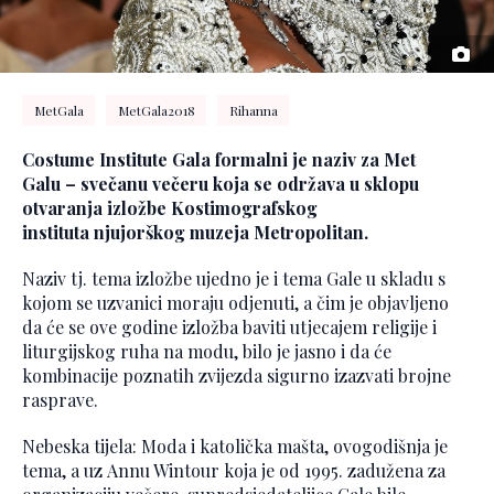
MetGala
MetGala2018
Rihanna
Costume Institute Gala formalni je naziv za Met
Galu – svečanu večeru koja se održava u sklopu
otvaranja izložbe Kostimografskog
instituta njujorškog muzeja Metropolitan.
Naziv tj. tema izložbe ujedno je i tema Gale u skladu s
kojom se uzvanici moraju odjenuti, a čim je objavljeno
da će se ove godine izložba baviti utjecajem religije i
liturgijskog ruha na modu, bilo je jasno i da će
kombinacije poznatih zvijezda sigurno izazvati brojne
rasprave.
Nebeska tijela: Moda i katolička mašta, ovogodišnja je
tema, a uz Annu Wintour koja je od 1995. zadužena za