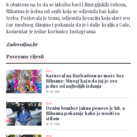
S obzirom na to da se izložba bavi i liturgijskih ruhom,
Rihanna je jedna od onih koja se odjenula baš kako
treba. Poštovala je temu, odjenula kreaciju koja slavi svu
čar modnog dizajna i pokazala da je i dalje kraljica Gale,
komentar je jedne korisnice Instagrama.
Zadovoljna.hr
Povezane vijesti
MODA
Karneval na Barbadosu ne može bez
Rihanne: Mnogi kažu da joj je ovo
jedno od najboljih izdanja
05. 08. 2026.
MODA
Denim bomber jakna ponovo je hit, a
Rihanna pokazuje kako je nositi sa
stilom
05. 07. 2026.
MODA