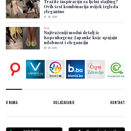
Tražite inspiraciju za ljetni stajling?
Ovih šest kombinacija uvijek izgleda
elegantno
07. 08. 2026.
MODA
Najtraženiji modni detalj iz
Kopenhagena: Japanke koje spajaju
udobnost i eleganciju
06. 08. 2026.
O nama
Oglašavanje
Kontakt