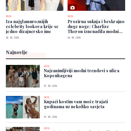
MODA
MODA
Iza najglamuroznijih
Prozirna suknja i beskrajno
celebrity lookova krije se
duge noge: Charlize
jedno dizajnersko ime
Theron iznenadila modnim
izborom
06. 08. 2026.
04. 08. 2026.
Najnovije
MODA
Najzanimljiviji modni trendovi s ulica
Kopenhagena
07. 08. 2026.
MODA
Kupaći kostim vam može trajati
godinama uz nekoliko savjeta
07. 08. 2026.
MODA