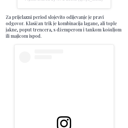
Za prijelazni period slojevito odijevanje je pravi
odgovor. Klasičan trik je kombinacija lagane, ali tople
jakne, poput trencera, s džemperom i tankom košuljom
ili majicom ispod.