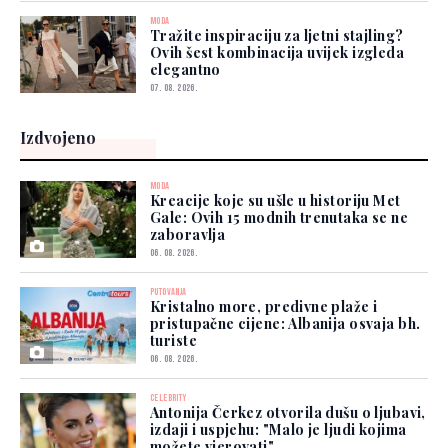
MODA
Tražite inspiraciju za ljetni stajling?
Ovih šest kombinacija uvijek izgleda
elegantno
07. 08. 2026.
Izdvojeno
MODA
Kreacije koje su ušle u historiju Met
Gale: Ovih 15 modnih trenutaka se ne
zaboravlja
06. 08. 2026.
PUTOVANJA
Kristalno more, predivne plaže i
pristupačne cijene: Albanija osvaja bh.
turiste
06. 08. 2026.
CELEBRITY
Antonija Čerkez otvorila dušu o ljubavi,
izdaji i uspjehu: "Malo je ljudi kojima
možete vjerovati"