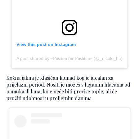
View this post on Instagram
A post shared by ~𝐏𝐚𝐬𝐬𝐢𝐨𝐧 𝐟𝐨𝐫 𝐅𝐚𝐬𝐡𝐢𝐨𝐧~ (@_nicole_ha)
Kožna jakna je klasičan komad koji je idealan za
prijelazni period. Nositi je možeš s laganim hlačama od
pamuka ili lana, koje neće biti previše tople, ali će
pružiti udobnost u proljetnim danima.