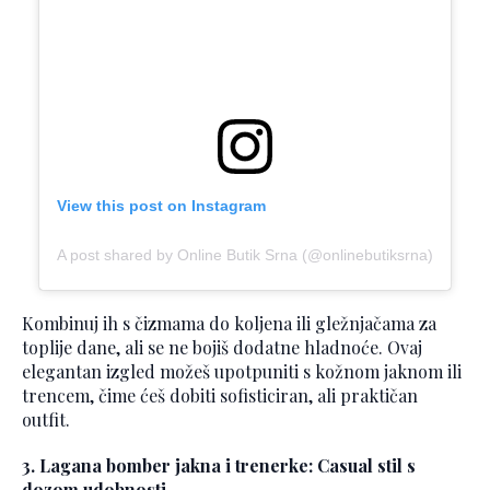
View this post on Instagram
A post shared by Online Butik Srna (@onlinebutiksrna)
Kombinuj ih s čizmama do koljena ili gležnjačama za
toplije dane, ali se ne bojiš dodatne hladnoće. Ovaj
elegantan izgled možeš upotpuniti s kožnom jaknom ili
trencem, čime ćeš dobiti sofisticiran, ali praktičan
outfit.
3. Lagana bomber jakna i trenerke: Casual stil s
dozom udobnosti