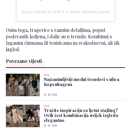
A post shared by A M D S Jeans (@amds.jeans)
Osim toga, traperice s raznim detaljima, poput
poderanih koljena, i dalje su u trendu. Kombinuj s
laganim čizmama ili tenisicama za svakodnevni, ali šik
izgled.
Povezane vijesti
MODA
Najzanimljiviji modni trendovi s ulica
Kopenhagena
07. 08. 2026.
MODA
Tražite inspiraciju za ljetni stajling?
Ovih šest kombinacija uvijek izgleda
elegantno
07. 08. 2026.