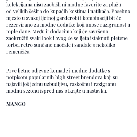
kolekcijama nisu zaobišli ni modne favorite za plažu –
od velikih šešira do kupaćih kostima i natikača. Posebno
mjesto u svakoj ljetnoj garderobi i kombinaciji bit će
rezervirano za modne dodatke koji unose razigranost u
tople dane. Među it dodacima koji će savršeno
zaokružiti svaki look i ovog će se ljeta istaknuti pletene
torbe, retro sunčane naočale i sandale s nekoliko
remenčića.
Prve ljetne odjevne komade i modne dodatke s
potpisom popularnih high street brendova koji su
najavili još jednu uzbudljivu, raskošnu i razigranu
modnu sezonu ispred nas otkrijte u nastavku.
MANGO