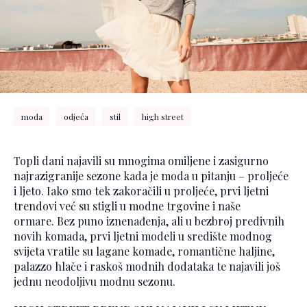
moda
odjeća
stil
high street
Topli dani najavili su mnogima omiljene i zasigurno
najrazigranije sezone kada je moda u pitanju – proljeće
i ljeto. Iako smo tek zakoračili u proljeće, prvi ljetni
trendovi već su stigli u modne trgovine i naše
ormare. Bez puno iznenađenja, ali u bezbroj predivnih
novih komada, prvi ljetni modeli u središte modnog
svijeta vratile su lagane komade, romantične haljine,
palazzo hlače i raskoš modnih dodataka te najavili još
jednu neodoljivu modnu sezonu.