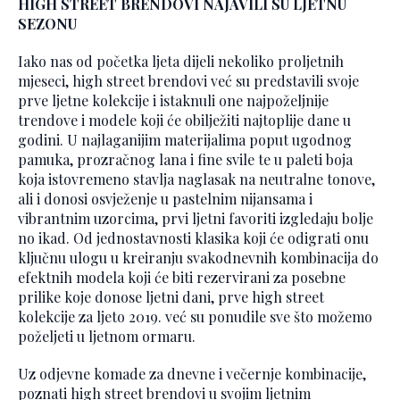
HIGH STREET BRENDOVI NAJAVILI SU LJETNU
SEZONU
Iako nas od početka ljeta dijeli nekoliko proljetnih
mjeseci, high street brendovi već su predstavili svoje
prve ljetne kolekcije i istaknuli one najpoželjnije
trendove i modele koji će obilježiti najtoplije dane u
godini. U najlaganijim materijalima poput ugodnog
pamuka, prozračnog lana i fine svile te u paleti boja
koja istovremeno stavlja naglasak na neutralne tonove,
ali i donosi osvježenje u pastelnim nijansama i
vibrantnim uzorcima, prvi ljetni favoriti izgledaju bolje
no ikad. Od jednostavnosti klasika koji će odigrati onu
ključnu ulogu u kreiranju svakodnevnih kombinacija do
efektnih modela koji će biti rezervirani za posebne
prilike koje donose ljetni dani, prve high street
kolekcije za ljeto 2019. već su ponudile sve što možemo
poželjeti u ljetnom ormaru.
Uz odjevne komade za dnevne i večernje kombinacije,
poznati high street brendovi u svojim ljetnim