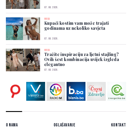
07. 08. 2026.
MODA
Kupaći kostim vam može trajati
godinama uz nekoliko savjeta
07. 08. 2026.
MODA
Tražite inspiraciju za ljetni stajling?
Ovih šest kombinacija uvijek izgleda
elegantno
07. 08. 2026.
O nama
Oglašavanje
Kontakt