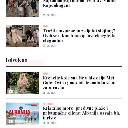
Najzanimljiviji modni trendovi s ulica
Kopenhagena
07. 08. 2026.
MODA
Tražite inspiraciju za ljetni stajling?
Ovih šest kombinacija uvijek izgleda
elegantno
07. 08. 2026.
Izdvojeno
MODA
Kreacije koje su ušle u historiju Met
Gale: Ovih 15 modnih trenutaka se ne
zaboravlja
06. 08. 2026.
PUTOVANJA
Kristalno more, predivne plaže i
pristupačne cijene: Albanija osvaja bh.
turiste
06. 08. 2026.