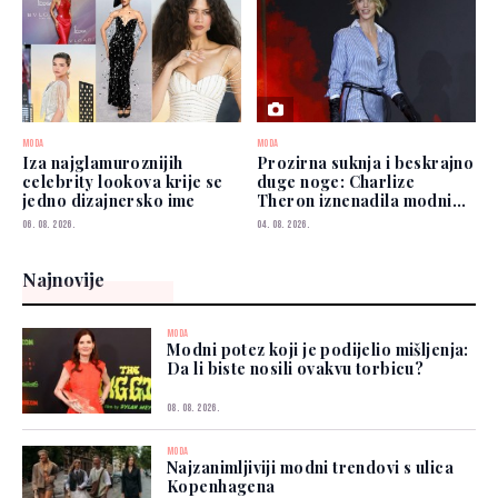
MODA
MODA
Iza najglamuroznijih
Prozirna suknja i beskrajno
celebrity lookova krije se
duge noge: Charlize
jedno dizajnersko ime
Theron iznenadila modnim
izborom
06. 08. 2026.
04. 08. 2026.
Najnovije
MODA
Modni potez koji je podijelio mišljenja:
Da li biste nosili ovakvu torbicu?
08. 08. 2026.
MODA
Najzanimljiviji modni trendovi s ulica
Kopenhagena