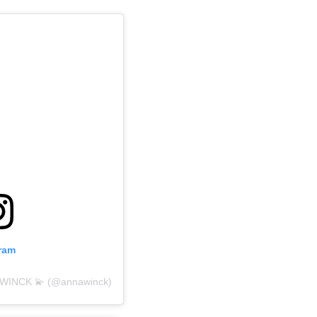
gram
A WINCK 💫 (@annawinck)