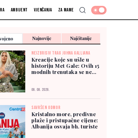
fra
Ambijent
Vjenčanja
Za mame
Najnovije
Najčitanije
vojeno
NEIZBRISIV TRAG JOHNA GALLIANA
Kreacije koje su ušle u
historiju Met Gale: Ovih 15
modnih trenutaka se ne
zaboravlja
06. 08. 2026.
SAVRŠEN ODMOR
Kristalno more, predivne
plaže i pristupačne cijene:
Albanija osvaja bh. turiste