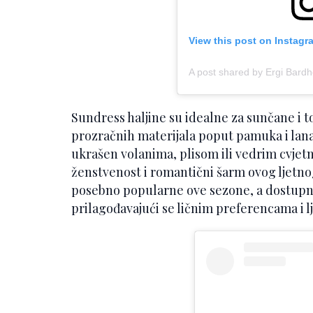
View this post on Instagr
A post shared by Ergi Bardho
Sundress haljine su idealne za sunčane i t
prozračnih materijala poput pamuka i lana.
ukrašen volanima, plisom ili vedrim cvjet
ženstvenost i romantični šarm ovog ljetno
posebno popularne ove sezone, a dostupne 
prilagođavajući se ličnim preferencama i