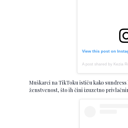
View this post on Inst
A post shared by Kezia 
Muškarci na TikToku ističu kako sundress 
ženstvenost, što ih čini izuzetno privlačni