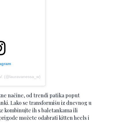
tagram
 V. (@lauravanessa_w)
zne načine, od trendi patika poput
nki. Lako se transformišu iz dnevnog u
ike kombinujte ih s baletankama ili
rigode možete odabrati kitten heels i