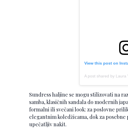
View this post on Ins
A post shared by Laura
Sundress haljine se mogu stilizovati na ra
samba, klasičnih sandala do modernih japa
formalni ili svečani look: za poslovne pril
elegantnim koledžicama, dok za posebne p
upečatljiv nakit.