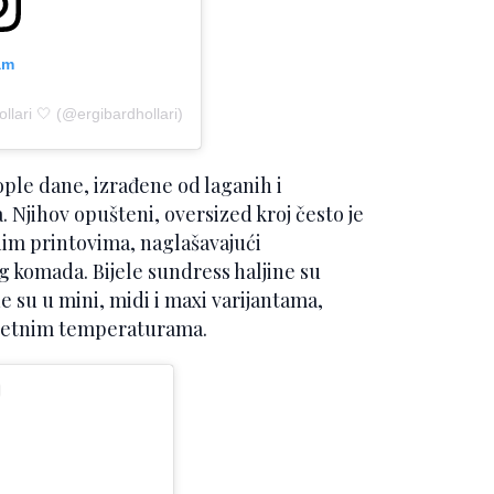
am
llari 🤍 (@ergibardhollari)
ople dane, izrađene od laganih i
 Njihov opušteni, oversized kroj često je
nim printovima, naglašavajući
g komada. Bijele sundress haljine su
su u mini, midi i maxi varijantama,
 ljetnim temperaturama.