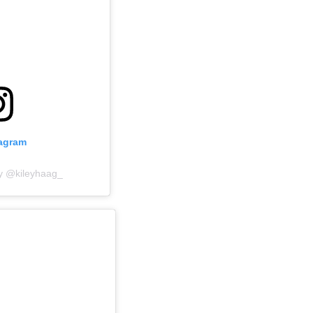
tagram
by @kileyhaag_