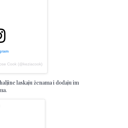
agram
Rose Cook (@keziacook)
haljine laskaju ženama i dodaju im
ma.