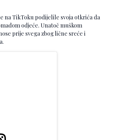
e na TikToku podijelile svoja otkrića da
m komadom odjeće. Unatoč muškom
nose prije svega zbog lične sreće i
a.