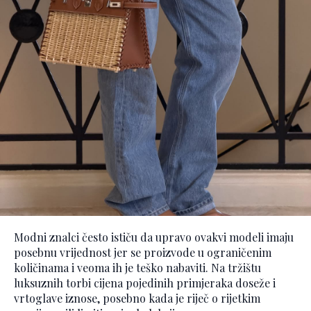
Modni znalci često ističu da upravo ovakvi modeli imaju
posebnu vrijednost jer se proizvode u ograničenim
količinama i veoma ih je teško nabaviti. Na tržištu
luksuznih torbi cijena pojedinih primjeraka doseže i
vrtoglave iznose, posebno kada je riječ o rijetkim