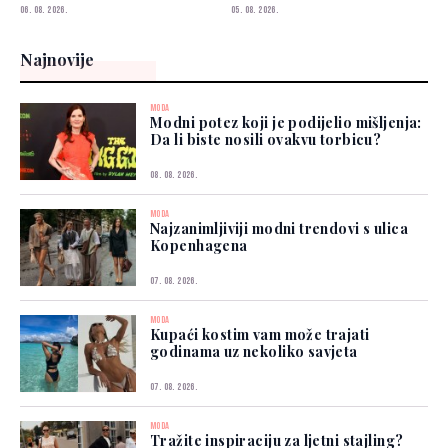
06. 08. 2026.
05. 08. 2026.
Najnovije
MODA
Modni potez koji je podijelio mišljenja:
Da li biste nosili ovakvu torbicu?
08. 08. 2026.
MODA
Najzanimljiviji modni trendovi s ulica
Kopenhagena
07. 08. 2026.
MODA
Kupaći kostim vam može trajati
godinama uz nekoliko savjeta
07. 08. 2026.
MODA
Tražite inspiraciju za ljetni stajling?