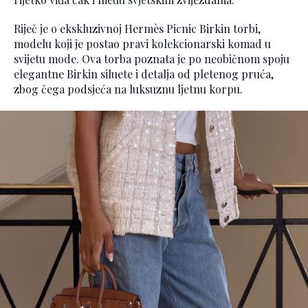
Riječ je o ekskluzivnoj Hermès Picnic Birkin torbi,
modelu koji je postao pravi kolekcionarski komad u
svijetu mode. Ova torba poznata je po neobičnom spoju
elegantne Birkin siluete i detalja od pletenog pruća,
zbog čega podsjeća na luksuznu ljetnu korpu.