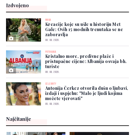
Izdvojeno
MODA
Kreacije koje su ušle u historiju Met
Gale: Ovih 15 modnih trenutaka se ne
zaboravlja
06. 08. 2026.
PUTOVANJA
Kristalno more, predivne plaže i
pristupačne cijene: Albanija osvaja bh.
turiste
06. 08. 2026.
CELEBRITY
Antonija Čerkez otvorila dušu o ljubavi,
izdaji i uspjehu: "Malo je ljudi kojima
možete vjerovati"
05. 08. 2026.
Najčitanije