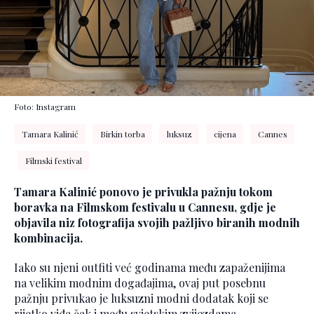
Foto: Instagram
Tamara Kalinić
Birkin torba
luksuz
cijena
Cannes
Filmski festival
Tamara Kalinić ponovo je privukla pažnju tokom
boravka na Filmskom festivalu u Cannesu, gdje je
objavila niz fotografija svojih pažljivo biranih modnih
kombinacija.
Iako su njeni outfiti već godinama među zapaženijima
na velikim modnim događajima, ovaj put posebnu
pažnju privukao je luksuzni modni dodatak koji se
rijetko viđa čak i među svjetskim zvijezdama.