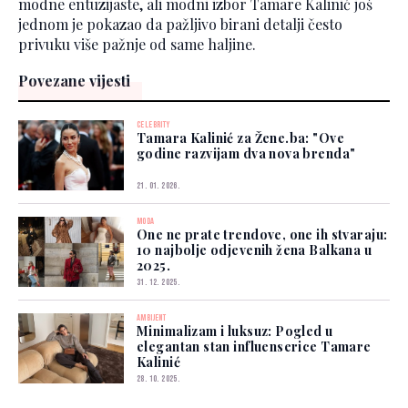
modne entuzijaste, ali modni izbor Tamare Kalinić još
jednom je pokazao da pažljivo birani detalji često
privuku više pažnje od same haljine.
Povezane vijesti
CELEBRITY
Tamara Kalinić za Žene.ba: "Ove
godine razvijam dva nova brenda"
21. 01. 2026.
MODA
One ne prate trendove, one ih stvaraju:
10 najbolje odjevenih žena Balkana u
2025.
31. 12. 2025.
AMBIJENT
Minimalizam i luksuz: Pogled u
elegantan stan influenserice Tamare
Kalinić
28. 10. 2025.