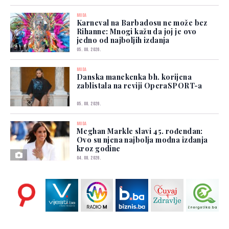
MODA
Karneval na Barbadosu ne može bez
Rihanne: Mnogi kažu da joj je ovo
jedno od najboljih izdanja
05. 08. 2026.
MODA
Danska manekenka bh. korijena
zablistala na reviji OperaSPORT-a
05. 08. 2026.
MODA
Meghan Markle slavi 45. rođendan:
Ovo su njena najbolja modna izdanja
kroz godine
04. 08. 2026.