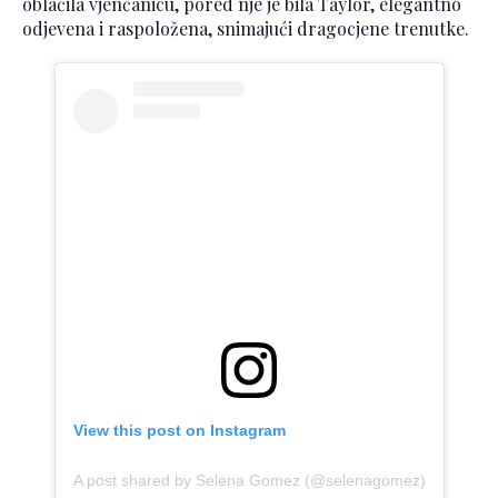
oblačila vjenčanicu, pored nje je bila Taylor, elegantno
odjevena i raspoložena, snimajući dragocjene trenutke.
View this post on Instagram
A post shared by Selena Gomez (@selenagomez)