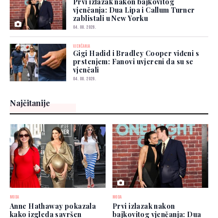
Prvi izlazak nakon bajkovitog
vjenčanja: Dua Lipa i Callum Turner
zablistali u New Yorku
04. 08. 2026.
VJENČANJA
Gigi Hadid i Bradley Cooper viđeni s
prstenjem: Fanovi uvjereni da su se
vjenčali
04. 08. 2026.
Najčitanije
MODA
MODA
Anne Hathaway pokazala
Prvi izlazak nakon
kako izgleda savršen
bajkovitog vjenčanja: Dua