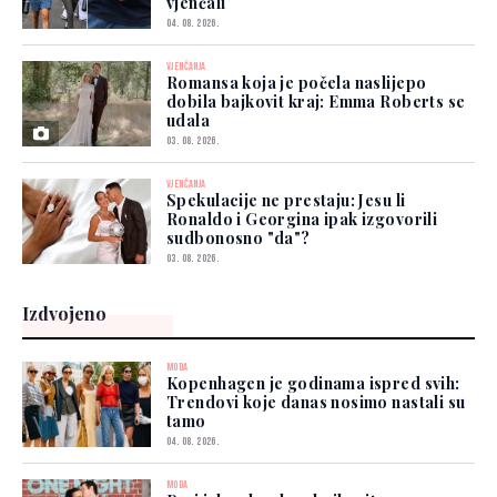
vjenčali
04. 08. 2026.
VJENČANJA
Romansa koja je počela naslijepo
dobila bajkovit kraj: Emma Roberts se
udala
03. 08. 2026.
VJENČANJA
Spekulacije ne prestaju: Jesu li
Ronaldo i Georgina ipak izgovorili
sudbonosno "da"?
03. 08. 2026.
Izdvojeno
MODA
Kopenhagen je godinama ispred svih:
Trendovi koje danas nosimo nastali su
tamo
04. 08. 2026.
MODA