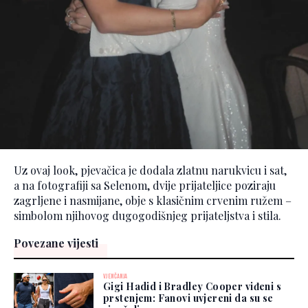
Uz ovaj look, pjevačica je dodala zlatnu narukvicu i sat,
a na fotografiji sa Selenom, dvije prijateljice poziraju
zagrljene i nasmijane, obje s klasičnim crvenim ružem –
simbolom njihovog dugogodišnjeg prijateljstva i stila.
Povezane vijesti
VJENČANJA
Gigi Hadid i Bradley Cooper viđeni s
prstenjem: Fanovi uvjereni da su se