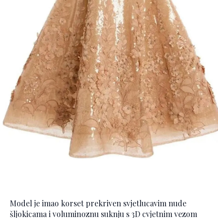
Model je imao korset prekriven svjetlucavim nude
šljokicama i voluminoznu suknju s 3D cvjetnim vezom