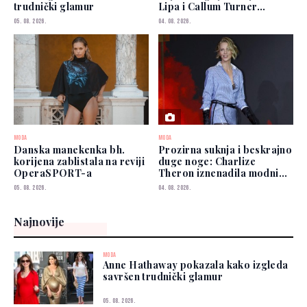
trudnički glamur
Lipa i Callum Turner
zablistali u New Yorku
05. 08. 2026.
04. 08. 2026.
MODA
MODA
Danska manekenka bh.
Prozirna suknja i beskrajno
korijena zablistala na reviji
duge noge: Charlize
OperaSPORT-a
Theron iznenadila modnim
izborom
05. 08. 2026.
04. 08. 2026.
Najnovije
MODA
Anne Hathaway pokazala kako izgleda
savršen trudnički glamur
05. 08. 2026.