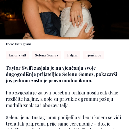
Foto: Instagram
taylor swift
Selena Gomez
haljina
vjenčanje
Taylor Swift zasjala je na vjenčanju svoje
dugogodišnje prijateljice Selene Gomez, pokazavši
još jednom zašto je prava modna ikona.
Pop zvijezda je za ovu posebnu priliku nosila čak dvije
različite haljine, a obje su privukle ogromnu pažnju
modnih znalaca i obožavatelja.
Selena je na Instagramu podijelila video u kojem se vidi
trenutak priprema prije same ceremonije – dok je