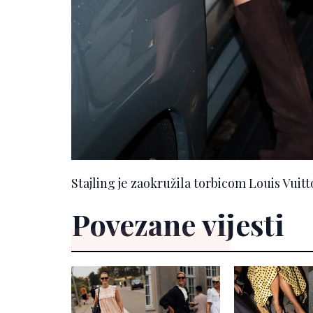
Stajling je zaokružila torbicom Louis Vuit
Povezane vijesti