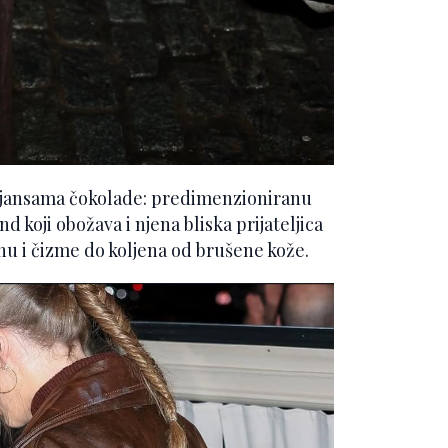
nijansama čokolade: predimenzioniranu
koji obožava i njena bliska prijateljica
u i čizme do koljena od brušene kože.