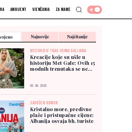
fra
Ambijent
Vjenčanja
Za mame
Najnovije
Najčitanije
vojeno
NEIZBRISIV TRAG JOHNA GALLIANA
Kreacije koje su ušle u
historiju Met Gale: Ovih 15
modnih trenutaka se ne
zaboravlja
06. 08. 2026.
SAVRŠEN ODMOR
Kristalno more, predivne
plaže i pristupačne cijene:
Albanija osvaja bh. turiste