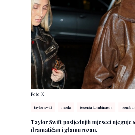
Foto: X
taylor swift
moda
jesenja kombinacija
bomber 
Taylor Swift posljednjih mjeseci njeguje s
dramatičan i glamurozan.