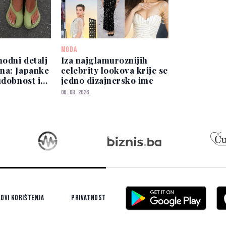
MODA
modni detalj
Iza najglamuroznijih
na: Japanke
celebrity lookova krije se
udobnost i
jedno dizajnersko ime
06. 08. 2026.
ovi korištenja
Privatnost