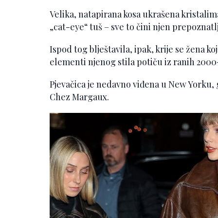
Velika, natapirana kosa ukrašena kristalima
„cat-eye“ tuš – sve to čini njen prepoznatlj
Ispod tog blještavila, ipak, krije se žena ko
elementi njenog stila potiču iz ranih 2000
Pjevačica je nedavno viđena u New Yorku, gd
Chez Margaux.