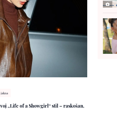
jakna
voj „Life of a Showgirl“ stil – raskošan,