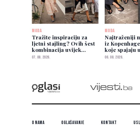
MODA
MODA
Tražite inspiraciju za
Najtraženiji 
ljetni stajling? Ovih šest
iz Kopenhage
kombinacija uvijek
koje spajaju 
izgleda elegantno
eleganciju
07. 08. 2026.
06. 08. 2026.
O nama
Oglašavanje
Kontakt
Usl