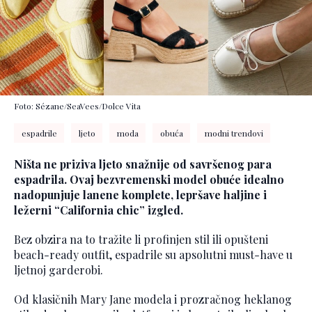
Foto: Sézane/SeaVees/Dolce Vita
espadrile
ljeto
moda
obuća
modni trendovi
Ništa ne priziva ljeto snažnije od savršenog para
espadrila. Ovaj bezvremenski model obuće idealno
nadopunjuje lanene komplete, lepršave haljine i
ležerni “California chic” izgled.
Bez obzira na to tražite li profinjen stil ili opušteni
beach-ready outfit, espadrile su apsolutni must-have u
ljetnoj garderobi.
Od klasičnih Mary Jane modela i prozračnog heklanog