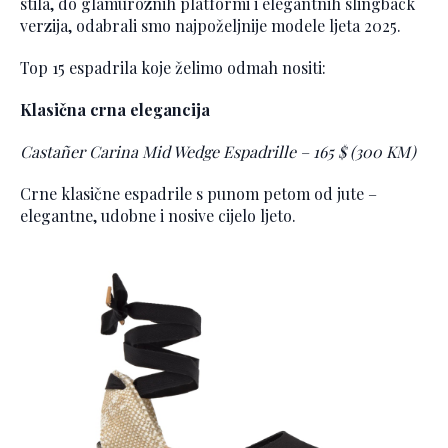
stila, do glamuroznih platformi i elegantnih slingback
verzija, odabrali smo najpoželjnije modele ljeta 2025.
Top 15 espadrila koje želimo odmah nositi:
Klasična crna elegancija
Castañer Carina Mid Wedge Espadrille – 165 $ (300 KM)
Crne klasične espadrile s punom petom od jute –
elegantne, udobne i nosive cijelo ljeto.