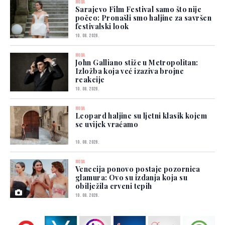
MODA
Sarajevo Film Festival samo što nije
počeo: Pronašli smo haljine za savršen
festivalski look
10. 08. 2026.
MODA
John Galliano stiže u Metropolitan:
Izložba koja već izaziva brojne
reakcije
10. 08. 2026.
MODA
Leopard haljine su ljetni klasik kojem
se uvijek vraćamo
10. 08. 2026.
MODA
Venecija ponovo postaje pozornica
glamura: Ovo su izdanja koja su
obilježila crveni tepih
10. 08. 2026.