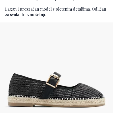
Lagan i prozračan model s pletenim detaljima. Odličan
za svakodnevnu šetnju.