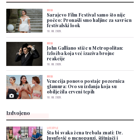
MODA
Sarajevo Film Festival samo što nije
počeo: Pronašli smo haljine za savršen
festivalski look
10. 08. 2026.
MODA
John Galliano stiže u Metropolitan:
Izložba koja već izaziva brojne
reakcije
10. 08. 2026.
MODA
Venecija ponovo postaje pozornica
glamura: Ovo su izdanja koja su
obilježila crveni tepih
10. 08. 2026.
Izdvojeno
LIFESTYLE
Šta bi svaka žena trebala znati: Dr.
Jusufović o menopauzi, štitnjači i