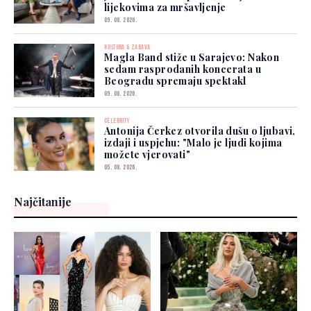
lijekovima za mršavljenje
09. 08. 2026.
KULTURA & ZABAVA
Magla Band stiže u Sarajevo: Nakon
sedam rasprodanih koncerata u
Beogradu spremaju spektakl
09. 08. 2026.
CELEBRITY
Antonija Čerkez otvorila dušu o ljubavi,
izdaji i uspjehu: "Malo je ljudi kojima
možete vjerovati"
05. 08. 2026.
Najčitanije