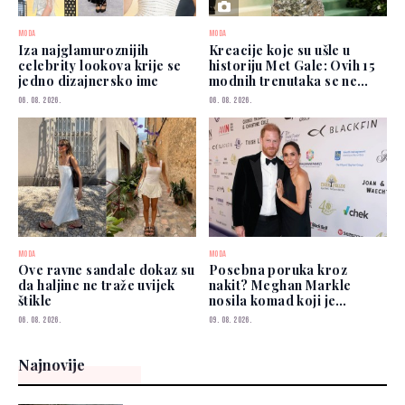
MODA
MODA
Iza najglamuroznijih
Kreacije koje su ušle u
celebrity lookova krije se
historiju Met Gale: Ovih 15
jedno dizajnersko ime
modnih trenutaka se ne
zaboravlja
06. 08. 2026.
06. 08. 2026.
MODA
MODA
Ove ravne sandale dokaz su
Posebna poruka kroz
da haljine ne traže uvijek
nakit? Meghan Markle
štikle
nosila komad koji je
pripadao princezi Diani
06. 08. 2026.
09. 08. 2026.
Najnovije