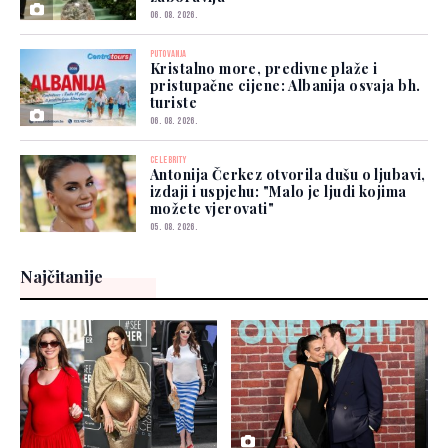
06. 08. 2026.
PUTOVANJA
Kristalno more, predivne plaže i
pristupačne cijene: Albanija osvaja bh.
turiste
06. 08. 2026.
CELEBRITY
Antonija Čerkez otvorila dušu o ljubavi,
izdaji i uspjehu: "Malo je ljudi kojima
možete vjerovati"
05. 08. 2026.
Najčitanije