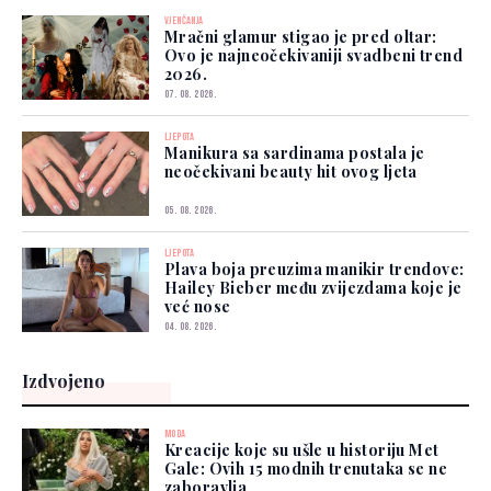
VJENČANJA
Mračni glamur stigao je pred oltar:
Ovo je najneočekivaniji svadbeni trend
2026.
07. 08. 2026.
LJEPOTA
Manikura sa sardinama postala je
neočekivani beauty hit ovog ljeta
05. 08. 2026.
LJEPOTA
Plava boja preuzima manikir trendove:
Hailey Bieber među zvijezdama koje je
već nose
04. 08. 2026.
Izdvojeno
MODA
Kreacije koje su ušle u historiju Met
Gale: Ovih 15 modnih trenutaka se ne
zaboravlja