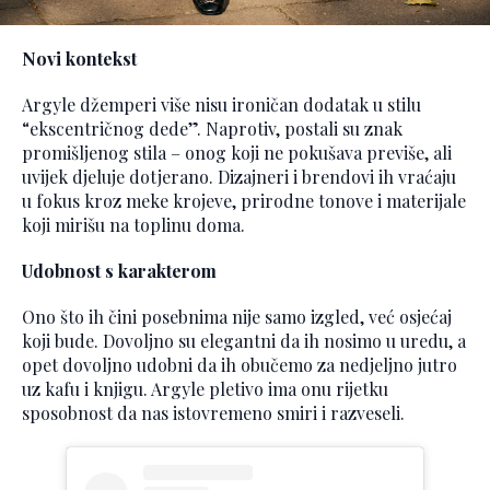
Novi kontekst
Argyle džemperi više nisu ironičan dodatak u stilu
“ekscentričnog dede”. Naprotiv, postali su znak
promišljenog stila – onog koji ne pokušava previše, ali
uvijek djeluje dotjerano. Dizajneri i brendovi ih vraćaju
u fokus kroz meke krojeve, prirodne tonove i materijale
koji mirišu na toplinu doma.
Udobnost s karakterom
Ono što ih čini posebnima nije samo izgled, već osjećaj
koji bude. Dovoljno su elegantni da ih nosimo u uredu, a
opet dovoljno udobni da ih obučemo za nedjeljno jutro
uz kafu i knjigu. Argyle pletivo ima onu rijetku
sposobnost da nas istovremeno smiri i razveseli.