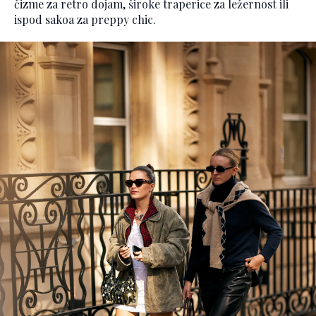
čizme za retro dojam, široke traperice za ležernost ili
ispod sakoa za preppy chic.