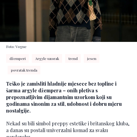
Foto: Vogue
džemperi
Argyle uzorak
trend
jesen
povratak trenda
Teško je zamisliti hladnije mjesece bez topline i
šarma argyle džempera – onih pletiva s
prepoznatljivim dijamantnim uzorkom koji su
godinama sinonim za stil, udobnost i dobru mjeru
nostalgije.
Nekad su bili simbol preppy estetike i britanskog kluba,
a danas su postali univerzalni komad za svaku
garderobu.