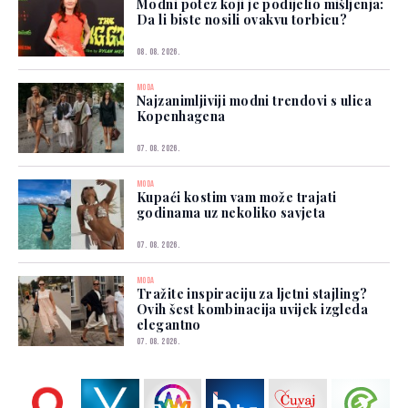
Modni potez koji je podijelio mišljenja:
Da li biste nosili ovakvu torbicu?
08. 08. 2026.
MODA
Najzanimljiviji modni trendovi s ulica
Kopenhagena
07. 08. 2026.
MODA
Kupaći kostim vam može trajati
godinama uz nekoliko savjeta
07. 08. 2026.
MODA
Tražite inspiraciju za ljetni stajling?
Ovih šest kombinacija uvijek izgleda
elegantno
07. 08. 2026.