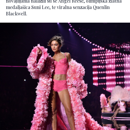
novajlijama nalazili su se Angel Reese, olimpijska zlatna
medaljašica Suni Lee, te viralna senzacija Quenlin
Blackwell.