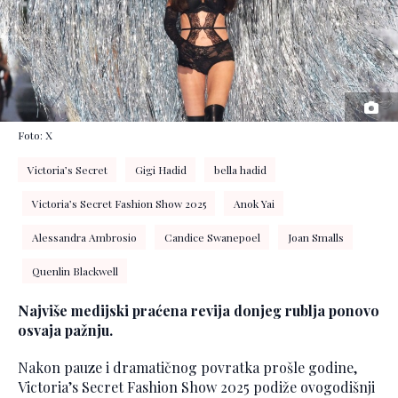
Foto: X
Victoria’s Secret
Gigi Hadid
bella hadid
Victoria’s Secret Fashion Show 2025
Anok Yai
Alessandra Ambrosio
Candice Swanepoel
Joan Smalls
Quenlin Blackwell
Najviše medijski praćena revija donjeg rublja ponovo
osvaja pažnju.
Nakon pauze i dramatičnog povratka prošle godine,
Victoria’s Secret Fashion Show 2025 podiže ovogodišnji