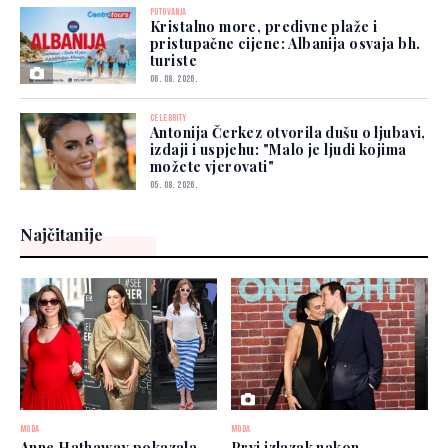
PUTOVANJA
Kristalno more, predivne plaže i
pristupačne cijene: Albanija osvaja bh.
turiste
06. 08. 2026.
CELEBRITY
Antonija Čerkez otvorila dušu o ljubavi,
izdaji i uspjehu: "Malo je ljudi kojima
možete vjerovati"
05. 08. 2026.
Najčitanije
MODA
MODA
Anne Hathaway pokazala
Prvi izlazak nakon