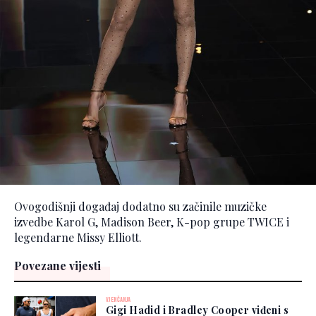
Ovogodišnji događaj dodatno su začinile muzičke
izvedbe Karol G, Madison Beer, K-pop grupe TWICE i
legendarne Missy Elliott.
Povezane vijesti
VJENČANJA
Gigi Hadid i Bradley Cooper viđeni s