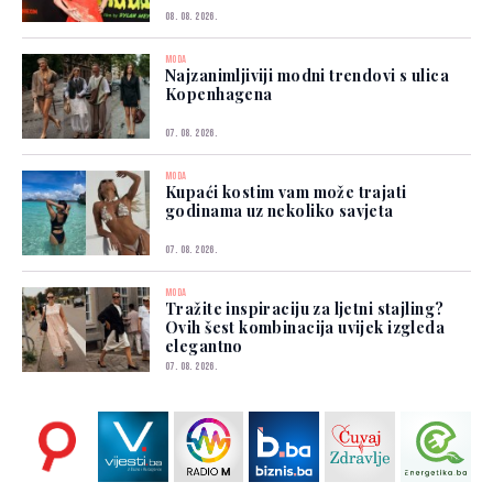
08. 08. 2026.
MODA
Najzanimljiviji modni trendovi s ulica
Kopenhagena
07. 08. 2026.
MODA
Kupaći kostim vam može trajati
godinama uz nekoliko savjeta
07. 08. 2026.
MODA
Tražite inspiraciju za ljetni stajling?
Ovih šest kombinacija uvijek izgleda
elegantno
07. 08. 2026.