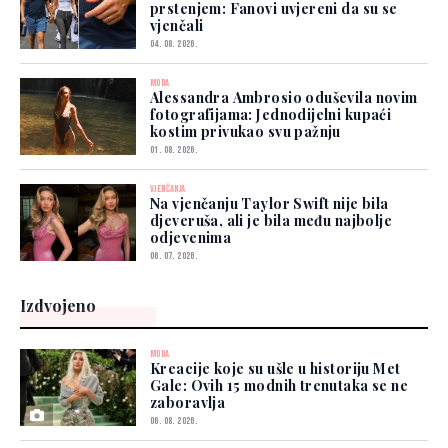
prstenjem: Fanovi uvjereni da su se
vjenčali
04. 08. 2026.
MODA
Alessandra Ambrosio oduševila novim
fotografijama: Jednodijelni kupaći
kostim privukao svu pažnju
01. 08. 2026.
VJENČANJA
Na vjenčanju Taylor Swift nije bila
djeveruša, ali je bila među najbolje
odjevenima
06. 07. 2026.
Izdvojeno
MODA
Kreacije koje su ušle u historiju Met
Gale: Ovih 15 modnih trenutaka se ne
zaboravlja
06. 08. 2026.