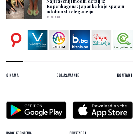
Najtraženiji modni detalj iz
Kopenhagena: Japanke koje spajaju
udobnost i eleganciju
06. 08. 2026.
O nama
Oglašavanje
Kontakt
Uslovi korištenja
Privatnost