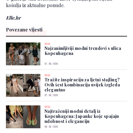
košulja iz aktualne ponude.
Elle.hr
Povezane vijesti
MODA
Najzanimljiviji modni trendovi s ulica
Kopenhagena
07. 08. 2026.
MODA
Tražite inspiraciju za ljetni stajling?
Ovih šest kombinacija uvijek izgleda
elegantno
07. 08. 2026.
MODA
Najtraženiji modni detalj iz
Kopenhagena: Japanke koje spajaju
udobnost i eleganciju
06. 08. 2026.