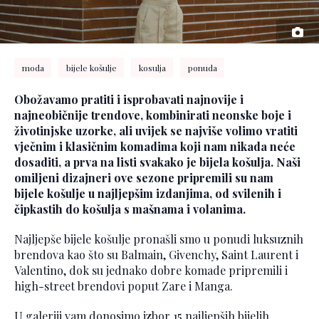
moda
bijele košulje
kosulja
ponuda
Obožavamo pratiti i isprobavati najnovije i
najneobičnije trendove, kombinirati neonske boje i
životinjske uzorke, ali uvijek se najviše volimo vratiti
vječnim i klasičnim komadima koji nam nikada neće
dosaditi, a prva na listi svakako je bijela košulja. Naši
omiljeni dizajneri ove sezone pripremili su nam
bijele košulje u najljepšim izdanjima, od svilenih i
čipkastih do košulja s mašnama i volanima.
Najljepše bijele košulje pronašli smo u ponudi luksuznih
brendova kao što su Balmain, Givenchy, Saint Laurent i
Valentino, dok su jednako dobre komade pripremili i
high-street brendovi poput Zare i Manga.
U galeriji vam donosimo izbor 15 najljepših bijelih