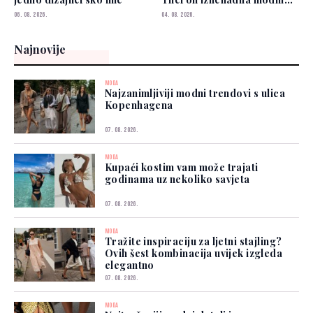
izborom
06. 08. 2026.
04. 08. 2026.
Najnovije
MODA
Najzanimljiviji modni trendovi s ulica
Kopenhagena
07. 08. 2026.
MODA
Kupaći kostim vam može trajati
godinama uz nekoliko savjeta
07. 08. 2026.
MODA
Tražite inspiraciju za ljetni stajling?
Ovih šest kombinacija uvijek izgleda
elegantno
07. 08. 2026.
MODA