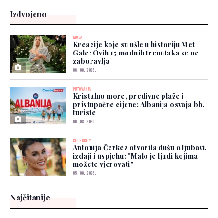
Izdvojeno
MODA
Kreacije koje su ušle u historiju Met
Gale: Ovih 15 modnih trenutaka se ne
zaboravlja
06. 08. 2026.
PUTOVANJA
Kristalno more, predivne plaže i
pristupačne cijene: Albanija osvaja bh.
turiste
06. 08. 2026.
CELEBRITY
Antonija Čerkez otvorila dušu o ljubavi,
izdaji i uspjehu: "Malo je ljudi kojima
možete vjerovati"
05. 08. 2026.
Najčitanije