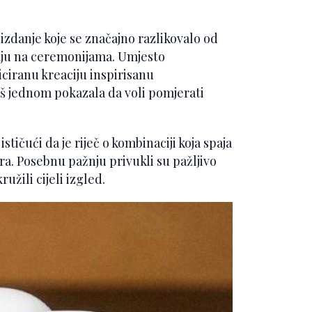
 izdanje koje se značajno razlikovalo od
đaju na ceremonijama. Umjesto
iciranu kreaciju inspirisanu
 jednom pokazala da voli pomjerati
stičući da je riječ o kombinaciji koja spaja
a. Posebnu pažnju privukli su pažljivo
užili cijeli izgled.