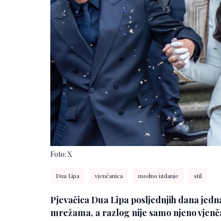
Foto: X
Dua Lipa
vjenčanica
modno izdanje
stil
Pjevačica Dua Lipa posljednjih dana jedn
mrežama, a razlog nije samo njeno vjenčan