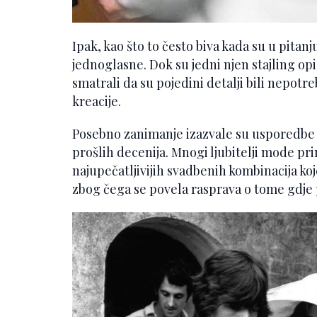
Ipak, kao što to često biva kada su u pitanju
jednoglasne. Dok su jedni njen stajling opis
smatrali da su pojedini detalji bili nepotr
kreacije.
Posebno zanimanje izazvale su usporedbe
prošlih decenija. Mnogi ljubitelji mode prim
najupečatljivijih svadbenih kombinacija koj
zbog čega se povela rasprava o tome gdje pr