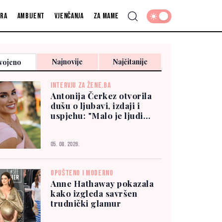
fra
Ambijent
Vjenčanja
Za mame
Najnovije
Najčitanije
vojeno
INTERVJU ZA ŽENE.BA
Antonija Čerkez otvorila
dušu o ljubavi, izdaji i
uspjehu: "Malo je ljudi
kojima možete vjerovati"
05. 08. 2026.
OPUŠTENO I MODERNO
Anne Hathaway pokazala
kako izgleda savršen
trudnički glamur