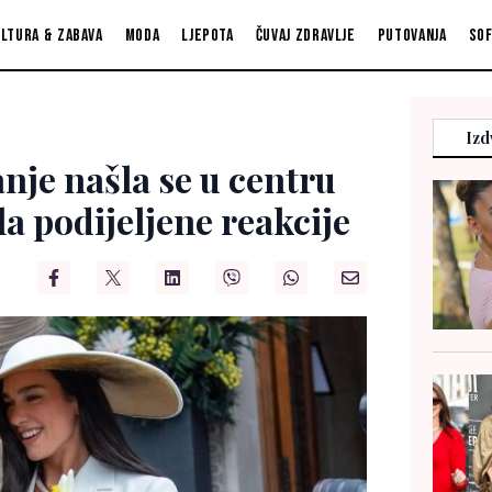
ltura & zabava
Moda
Ljepota
Čuvaj zdravlje
Putovanja
So
Izd
anje našla se u centru
la podijeljene reakcije