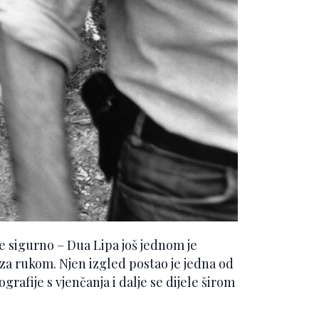
je sigurno – Dua Lipa još jednom je
 za rukom. Njen izgled postao je jedna od
rafije s vjenčanja i dalje se dijele širom