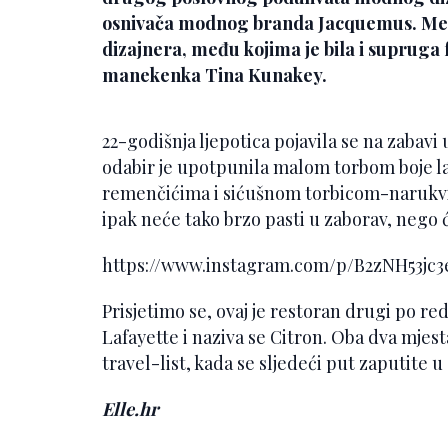
osnivača modnog branda
Jacquemus
. Me
dizajnera, među kojima je bila i suprug
manekenka
Tina
Kunakey
.
22-godišnja ljepotica pojavila se na zabavi
odabir je upotpunila malom torbom boje l
remenčićima i sićušnom torbicom-narukvic
ipak neće tako brzo pasti u zaborav, nego
https://www.instagram.com/p/B2zNH53j
Prisjetimo se, ovaj je restoran drugi po red
Lafayette i naziva se Citron. Oba dva mjesta
travel-list, kada se sljedeći put zaputite 
Elle.hr