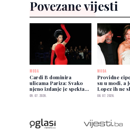
Povezane vijesti
MODA
MODA
Cardi B dominira
Providne cip
ulicama Pariza: Svako
su u modi, a 
njeno izdanje je spektakl
Lopez ih ne s
za sebe
09. 07. 2026.
08. 07. 2026.