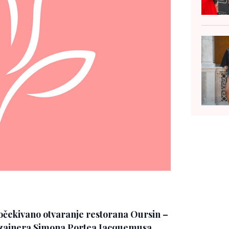
očekivano otvaranje restorana
Oursin
–
zajnera
Simona Portea Jacquemusa
,