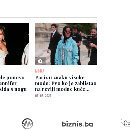
MODA
ele ponovo
Pariz u znaku visoke
Jennifer
mode: Evo ko je zablistao
kida s nogu
na reviji modne kuće
Dior
08. 07. 2026.