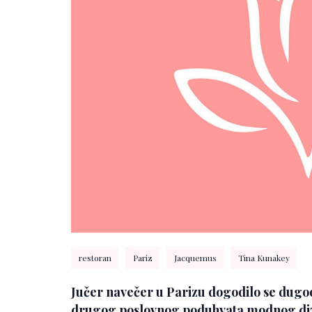
restoran
Pariz
Jacquemus
Tina Kunakey
Jučer navečer u Parizu dogodilo se dugo
drugog poslovnog poduhvata modnog di