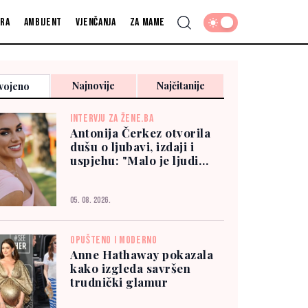
fra
Ambijent
Vjenčanja
Za mame
Najnovije
Najčitanije
vojeno
INTERVJU ZA ŽENE.BA
Antonija Čerkez otvorila
dušu o ljubavi, izdaji i
uspjehu: "Malo je ljudi
kojima možete vjerovati"
05. 08. 2026.
OPUŠTENO I MODERNO
Anne Hathaway pokazala
kako izgleda savršen
trudnički glamur