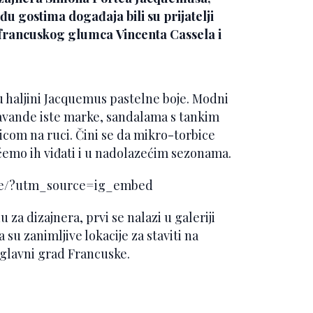
đu gostima događaja bili su prijatelji
a francuskog glumca
Vincenta
Cassela
i
 u haljini Jacquemus pastelne boje. Modni
avande iste marke, sandalama s tankim
om na ruci. Čini se da mikro-torbice
 ćemo ih viđati i u nadolazećim sezonama.
c3e/?utm_source=ig_embed
u za dizajnera, prvi se nalazi u galeriji
 su zanimljive lokacije za staviti na
u glavni grad Francuske.