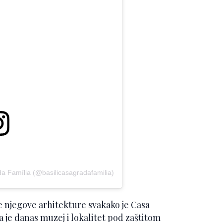
da Família (@basilicasagradafamilia)
je njegove arhitekture svakako je Casa
a je danas muzej i lokalitet pod zaštitom