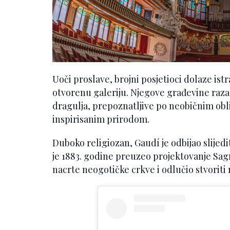
Uoči proslave, brojni posjetioci dolaze istr
otvorenu galeriju. Njegove građevine raz
dragulja, prepoznatljive po neobičnim obl
inspirisanim prirodom.
Duboko religiozan, Gaudí je odbijao slijed
je 1883. godine preuzeo projektovanje Sagr
nacrte neogotičke crkve i odlučio stvoriti