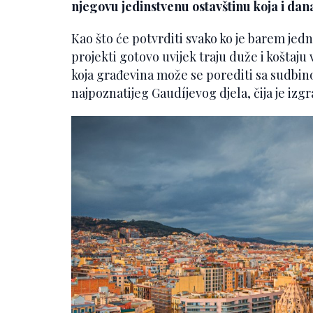
njegovu jedinstvenu ostavštinu koja i dana
Kao što će potvrditi svako ko je barem jed
projekti gotovo uvijek traju duže i koštaju
koja građevina može se porediti sa sudbin
najpoznatijeg Gaudíjevog djela, čija je izg