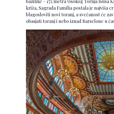
bazilike – 172 metra visokog Tornja Isusa 
križa, Sagrada Família postala je najviša cr
blagosloviti novi toranj, a svečanost će za
obasjati toranj i nebo iznad Barselone u ča