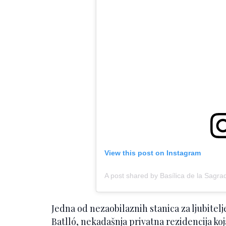
View this post on Instagram
A post shared by Basílica de la Sagra
Jedna od nezaobilaznih stanica za ljubitel
Batlló, nekadašnja privatna rezidencija koj