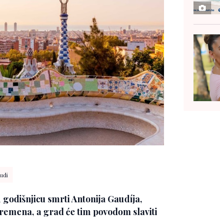
udi
u godišnjicu smrti Antonija Gaudíja,
 vremena, a grad će tim povodom slaviti