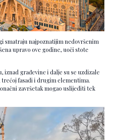
ogi smatraju najpoznatijim nedovršenim
ršena upravo ove godine, uoči stote
 iznad građevine i dalje su se uzdizale
a trećoj fasadi i drugim elementima.
 konačni završetak mogao uslijediti tek