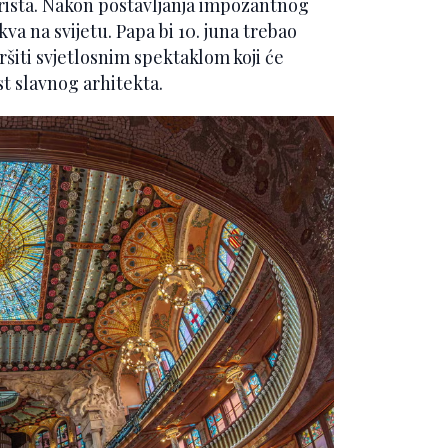
Krista. Nakon postavljanja impozantnog
kva na svijetu. Papa bi 10. juna trebao
vršiti svjetlosnim spektaklom koji će
st slavnog arhitekta.