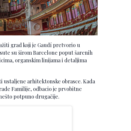
ažiti grad koji je Gaudí pretvorio u
asute su širom Barcelone poput šarenih
icima, organskim linijama i detaljima
iti ustaljene arhitektonske obrasce. Kada
ade Familije, odbacio je prvobitne
 nešto potpuno drugačije.