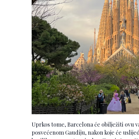
Uprkos tome, Barcelona će obilježiti ovu
posvećenom Gaudíju, nakon koje će uslijed