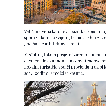
Veličanstvena katolička bazilika, koju mn
spomenikom na svijetu, trebala je biti zav
godišnjice arhitektove smrti.
Međutim, tokom posjete Barceloni u martu,
dizalice, dok su radnici nastavili radove n
Lokalni turistički vodiči procjenjuju da bi
2034. godine, a možda i kasnije.