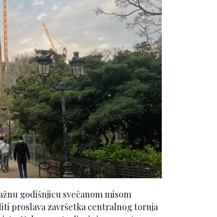
 važnu godišnjicu svečanom misom
iti proslava završetka centralnog tornja