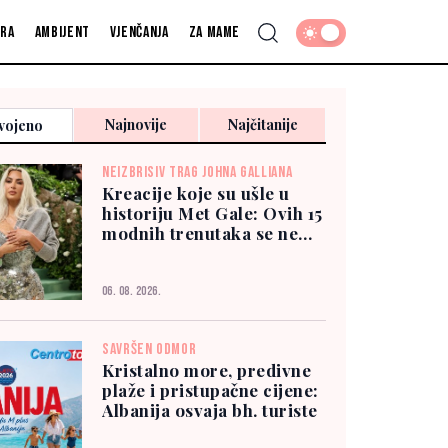
fra
Ambijent
Vjenčanja
Za mame
Najnovije
Najčitanije
vojeno
NEIZBRISIV TRAG JOHNA GALLIANA
Kreacije koje su ušle u
historiju Met Gale: Ovih 15
modnih trenutaka se ne
zaboravlja
06. 08. 2026.
SAVRŠEN ODMOR
Kristalno more, predivne
plaže i pristupačne cijene:
Albanija osvaja bh. turiste