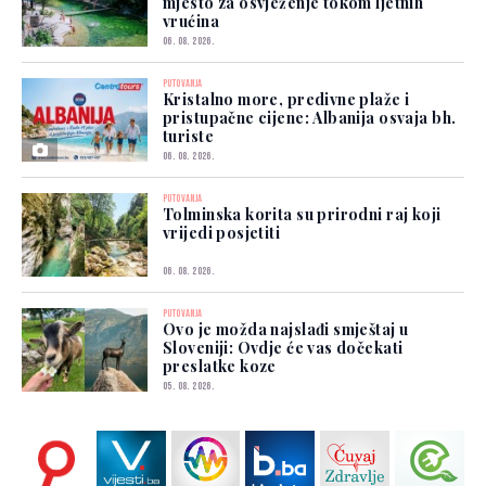
mjesto za osvježenje tokom ljetnih
vrućina
06. 08. 2026.
PUTOVANJA
Kristalno more, predivne plaže i
pristupačne cijene: Albanija osvaja bh.
turiste
06. 08. 2026.
PUTOVANJA
Tolminska korita su prirodni raj koji
vrijedi posjetiti
06. 08. 2026.
PUTOVANJA
Ovo je možda najslađi smještaj u
Sloveniji: Ovdje će vas dočekati
preslatke koze
05. 08. 2026.