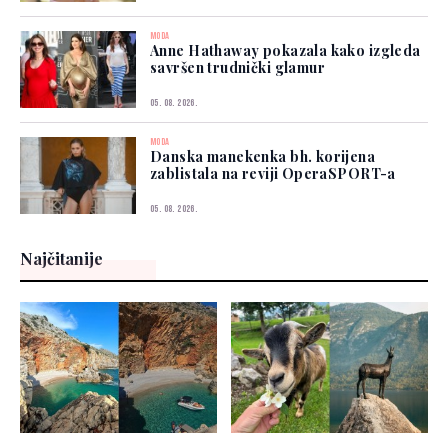
MODA
Anne Hathaway pokazala kako izgleda
savršen trudnički glamur
05. 08. 2026.
MODA
Danska manekenka bh. korijena
zablistala na reviji OperaSPORT-a
05. 08. 2026.
Najčitanije