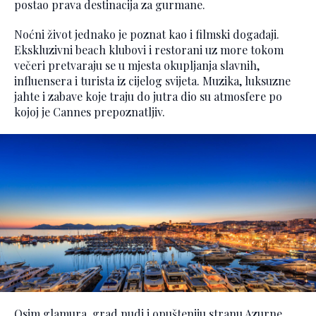
postao prava destinacija za gurmane.
Noćni život jednako je poznat kao i filmski događaji.
Ekskluzivni beach klubovi i restorani uz more tokom
večeri pretvaraju se u mjesta okupljanja slavnih,
influensera i turista iz cijelog svijeta. Muzika, luksuzne
jahte i zabave koje traju do jutra dio su atmosfere po
kojoj je Cannes prepoznatljiv.
Osim glamura, grad nudi i opušteniju stranu Azurne