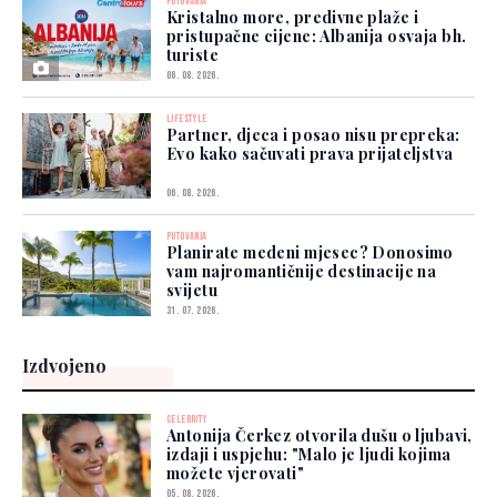
PUTOVANJA
Kristalno more, predivne plaže i
pristupačne cijene: Albanija osvaja bh.
turiste
06. 08. 2026.
LIFESTYLE
Partner, djeca i posao nisu prepreka:
Evo kako sačuvati prava prijateljstva
06. 08. 2026.
PUTOVANJA
Planirate medeni mjesec? Donosimo
vam najromantičnije destinacije na
svijetu
31. 07. 2026.
Izdvojeno
CELEBRITY
Antonija Čerkez otvorila dušu o ljubavi,
izdaji i uspjehu: "Malo je ljudi kojima
možete vjerovati"
05. 08. 2026.