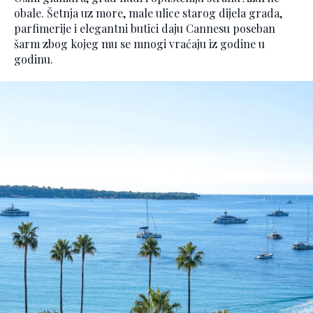
obale. Šetnja uz more, male ulice starog dijela grada,
parfimerije i elegantni butici daju Cannesu poseban
šarm zbog kojeg mu se mnogi vraćaju iz godine u
godinu.