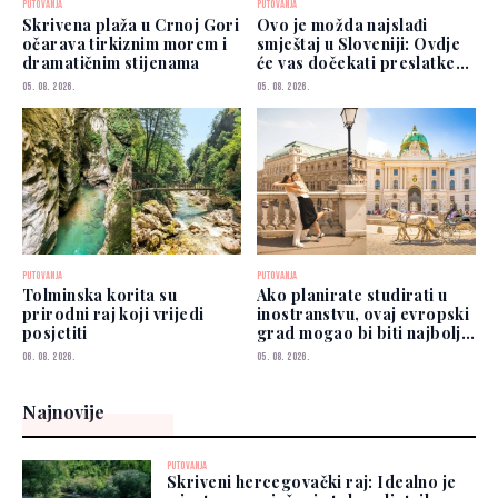
PUTOVANJA
PUTOVANJA
Skrivena plaža u Crnoj Gori
Ovo je možda najslađi
očarava tirkiznim morem i
smještaj u Sloveniji: Ovdje
dramatičnim stijenama
će vas dočekati preslatke
koze
05. 08. 2026.
05. 08. 2026.
PUTOVANJA
PUTOVANJA
Tolminska korita su
Ako planirate studirati u
prirodni raj koji vrijedi
inostranstvu, ovaj evropski
posjetiti
grad mogao bi biti najbolji
izbor
06. 08. 2026.
05. 08. 2026.
Najnovije
PUTOVANJA
Skriveni hercegovački raj: Idealno je