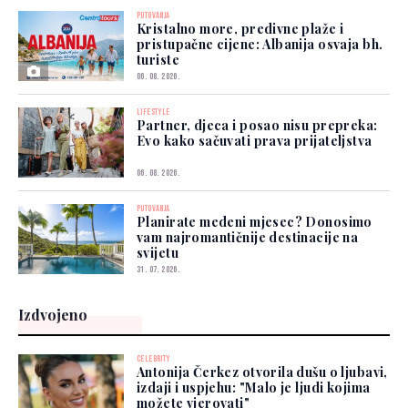
PUTOVANJA
Kristalno more, predivne plaže i
pristupačne cijene: Albanija osvaja bh.
turiste
06. 08. 2026.
LIFESTYLE
Partner, djeca i posao nisu prepreka:
Evo kako sačuvati prava prijateljstva
06. 08. 2026.
PUTOVANJA
Planirate medeni mjesec? Donosimo
vam najromantičnije destinacije na
svijetu
31. 07. 2026.
Izdvojeno
CELEBRITY
Antonija Čerkez otvorila dušu o ljubavi,
izdaji i uspjehu: "Malo je ljudi kojima
možete vjerovati"