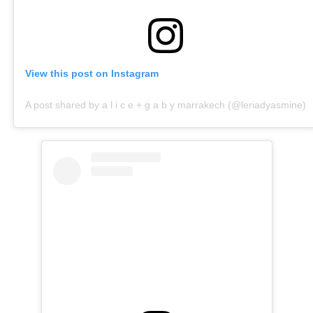
View this post on Instagram
A post shared by a l i c e + g a b y marrakech (@leriadyasmine)