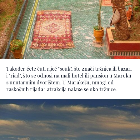
Također ćete čuti riječ "souk", što znači tržnica ili bazar,
i "riad", što se odnosi na mali hotel ili pansion u Maroku
s unutarnjim dvorištem. U Marakešu, mnogi od
raskošnih rijada i atrakcija nalaze se oko tržnice.