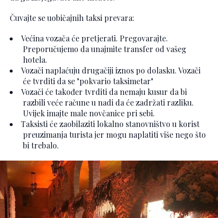
Čuvajte se uobičajnih taksi prevara:
Većina vozača će pretjerati. Pregovarajte.
Preporučujemo da unajmite transfer od vašeg
hotela.
Vozači naplaćuju drugačiji iznos po dolasku. Vozači
će tvrditi da se "pokvario taksimetar"
Vozači će također tvrditi da nemaju kusur da bi
razbili veće račune u nadi da će zadržati razliku.
Uvijek imajte male novčanice pri sebi.
Taksisti će zaobilaziti lokalno stanovništvo u korist
preuzimanja turista jer mogu naplatiti više nego što
bi trebalo.