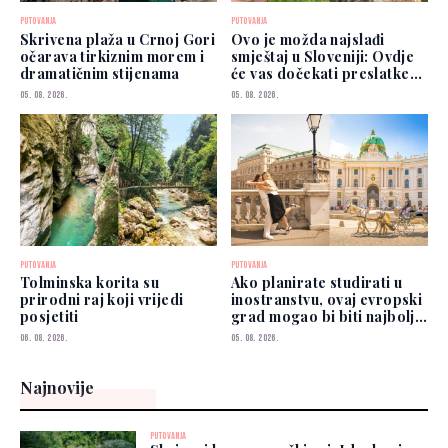
PUTOVANJA
PUTOVANJA
Skrivena plaža u Crnoj Gori
Ovo je možda najslađi
očarava tirkiznim morem i
smještaj u Sloveniji: Ovdje
dramatičnim stijenama
će vas dočekati preslatke
koze
05. 08. 2026.
05. 08. 2026.
PUTOVANJA
PUTOVANJA
Tolminska korita su
Ako planirate studirati u
prirodni raj koji vrijedi
inostranstvu, ovaj evropski
posjetiti
grad mogao bi biti najbolji
izbor
06. 08. 2026.
05. 08. 2026.
Najnovije
PUTOVANJA