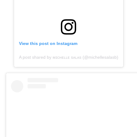
View this post on Instagram
A post shared by ᴍɪᴄʜᴇʟʟᴇ sᴀʟᴀs (@michellesalasb)