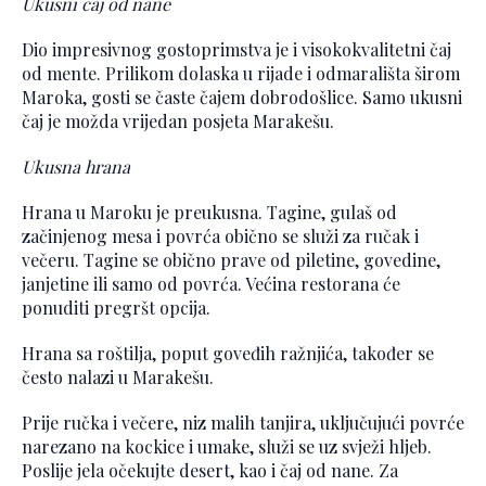
Ukusni čaj od nane
Dio impresivnog gostoprimstva je i visokokvalitetni čaj
od mente. Prilikom dolaska u rijade i odmarališta širom
Maroka, gosti se časte čajem dobrodošlice. Samo ukusni
čaj je možda vrijedan posjeta Marakešu.
Ukusna hrana
Hrana u Maroku je preukusna. Tagine, gulaš od
začinjenog mesa i povrća obično se služi za ručak i
večeru. Tagine se obično prave od piletine, govedine,
janjetine ili samo od povrća. Većina restorana će
ponuditi pregršt opcija.
Hrana sa roštilja, poput goveđih ražnjića, također se
često nalazi u Marakešu.
Prije ručka i večere, niz malih tanjira, uključujući povrće
narezano na kockice i umake, služi se uz svježi hljeb.
Poslije jela očekujte desert, kao i čaj od nane. Za