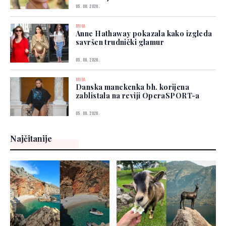
05. 08. 2026.
MODA
Anne Hathaway pokazala kako izgleda
savršen trudnički glamur
05. 08. 2026.
MODA
Danska manekenka bh. korijena
zablistala na reviji OperaSPORT-a
05. 08. 2026.
Najčitanije