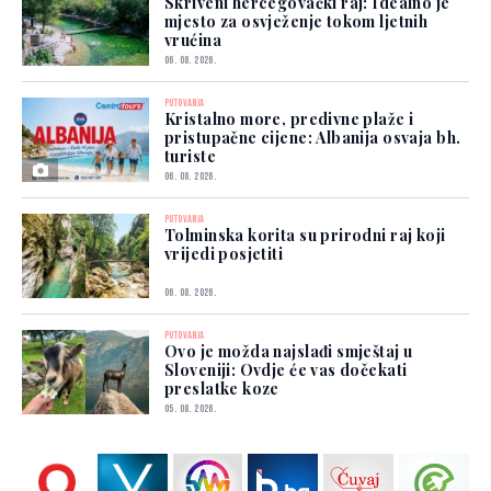
Skriveni hercegovački raj: Idealno je
mjesto za osvježenje tokom ljetnih
vrućina
06. 08. 2026.
PUTOVANJA
Kristalno more, predivne plaže i
pristupačne cijene: Albanija osvaja bh.
turiste
06. 08. 2026.
PUTOVANJA
Tolminska korita su prirodni raj koji
vrijedi posjetiti
06. 08. 2026.
PUTOVANJA
Ovo je možda najslađi smještaj u
Sloveniji: Ovdje će vas dočekati
preslatke koze
05. 08. 2026.