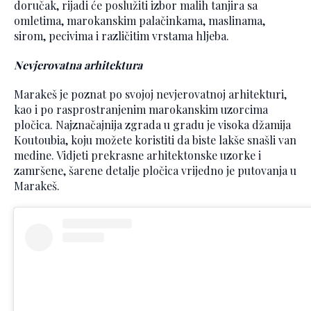
doručak, rijadi će poslužiti izbor malih tanjira sa
omletima, marokanskim palačinkama, maslinama,
sirom, pecivima i različitim vrstama hljeba.
Nevjerovatna arhitektura
Marakeš je poznat po svojoj nevjerovatnoj arhitekturi,
kao i po rasprostranjenim marokanskim uzorcima
pločica. Najznačajnija zgrada u gradu je visoka džamija
Koutoubia, koju možete koristiti da biste lakše snašli van
medine. Vidjeti prekrasne arhitektonske uzorke i
zamršene, šarene detalje pločica vrijedno je putovanja u
Marakeš.