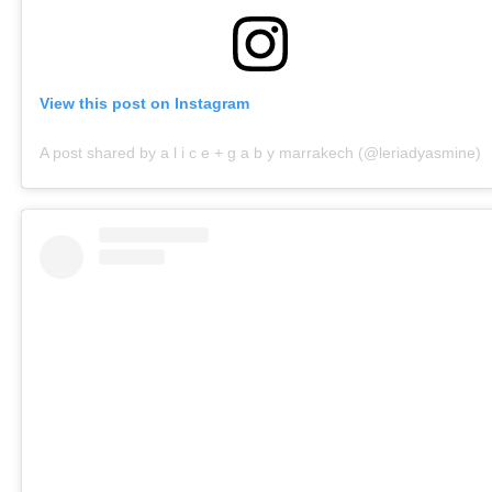
View this post on Instagram
A post shared by a l i c e + g a b y marrakech (@leriadyasmine)