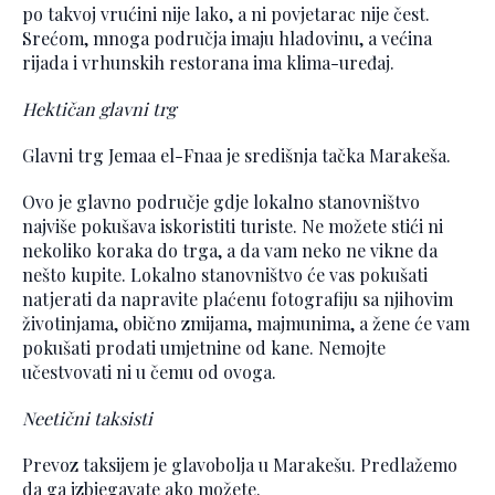
po takvoj vrućini nije lako, a ni povjetarac nije čest.
Srećom, mnoga područja imaju hladovinu, a većina
rijada i vrhunskih restorana ima klima-uređaj.
Hektičan glavni trg
Glavni trg Jemaa el-Fnaa je središnja tačka Marakeša.
Ovo je glavno područje gdje lokalno stanovništvo
najviše pokušava iskoristiti turiste. Ne možete stići ni
nekoliko koraka do trga, a da vam neko ne vikne da
nešto kupite. Lokalno stanovništvo će vas pokušati
natjerati da napravite plaćenu fotografiju sa njihovim
životinjama, obično zmijama, majmunima, a žene će vam
pokušati prodati umjetnine od kane. Nemojte
učestvovati ni u čemu od ovoga.
Neetični taksisti
Prevoz taksijem je glavobolja u Marakešu. Predlažemo
da ga izbjegavate ako možete.