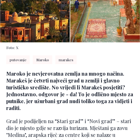
Foto: X
putovanje
Maroko
marakes
Maroko je nevjerovatna zemlja na mnogo načina.
Marakeš je četvrti najveći grad u zemlji i glavno
turističko središte. No vrijedi li Marakeš posjetiti?
Jednostavno, odgovor je - da! To je odlično mjesto za
putnike, jer užurbani grad nudi toliko toga za vidjeti i
raditi.
Grad je podijeljen na “Stari grad” i “Novi grad” – stari
dio je mjesto gdje se razvija turizam. Mještani ga zovu
"Medina", arapska riječ za centre koji se nalaze u