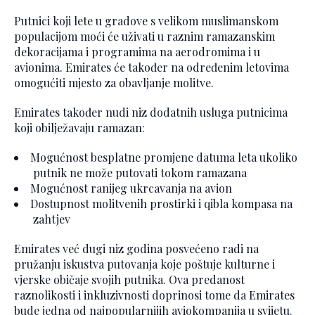
Putnici koji lete u gradove s velikom muslimanskom
populacijom moći će uživati u raznim ramazanskim
dekoracijama i programima na aerodromima i u
avionima. Emirates će također na određenim letovima
omogućiti mjesto za obavljanje molitve.
Emirates također nudi niz dodatnih usluga putnicima
koji obilježavaju ramazan:
Mogućnost besplatne promjene datuma leta ukoliko
putnik ne može putovati tokom ramazana
Mogućnost ranijeg ukrcavanja na avion
Dostupnost molitvenih prostirki i qibla kompasa na
zahtjev
Emirates već dugi niz godina posvećeno radi na
pružanju iskustva putovanja koje poštuje kulturne i
vjerske običaje svojih putnika. Ova predanost
raznolikosti i inkluzivnosti doprinosi tome da Emirates
bude jedna od najpopularnijih aviokompanija u svijetu.