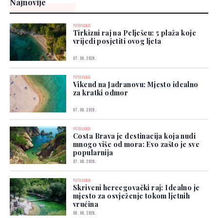
Najnovije
PUTOVANJA
Tirkizni raj na Pelješcu: 5 plaža koje
vrijedi posjetiti ovog ljeta
07. 08. 2026.
PUTOVANJA
Vikend na Jadranovu: Mjesto idealno
za kratki odmor
07. 08. 2026.
PUTOVANJA
Costa Brava je destinacija koja nudi
mnogo više od mora: Evo zašto je sve
popularnija
07. 08. 2026.
PUTOVANJA
Skriveni hercegovački raj: Idealno je
mjesto za osvježenje tokom ljetnih
vrućina
06. 08. 2026.