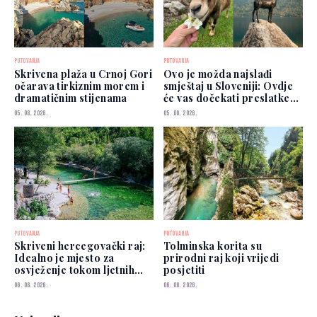
PUTOVANJA
PUTOVANJA
Skrivena plaža u Crnoj Gori
Ovo je možda najslađi
očarava tirkiznim morem i
smještaj u Sloveniji: Ovdje
dramatičnim stijenama
će vas dočekati preslatke
koze
05. 08. 2026.
05. 08. 2026.
PUTOVANJA
PUTOVANJA
Skriveni hercegovački raj:
Tolminska korita su
Idealno je mjesto za
prirodni raj koji vrijedi
osvježenje tokom ljetnih
posjetiti
vrućina
06. 08. 2026.
06. 08. 2026.