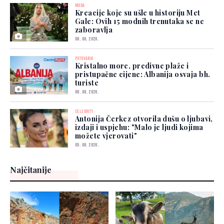
MODA
Kreacije koje su ušle u historiju Met
Gale: Ovih 15 modnih trenutaka se ne
zaboravlja
06. 08. 2026.
PUTOVANJA
Kristalno more, predivne plaže i
pristupačne cijene: Albanija osvaja bh.
turiste
06. 08. 2026.
CELEBRITY
Antonija Čerkez otvorila dušu o ljubavi,
izdaji i uspjehu: "Malo je ljudi kojima
možete vjerovati"
05. 08. 2026.
Najčitanije