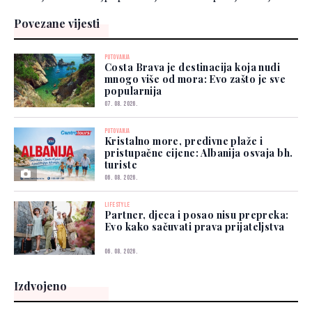
Povezane vijesti
PUTOVANJA
Costa Brava je destinacija koja nudi
mnogo više od mora: Evo zašto je sve
popularnija
07. 08. 2026.
PUTOVANJA
Kristalno more, predivne plaže i
pristupačne cijene: Albanija osvaja bh.
turiste
06. 08. 2026.
LIFESTYLE
Partner, djeca i posao nisu prepreka:
Evo kako sačuvati prava prijateljstva
06. 08. 2026.
Izdvojeno