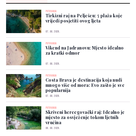
PUTOVANJA
Tirkizni raj na Pelješcu: 5 plaža koje
vrijedi posjetiti ovog ljeta
07. 08. 2026.
PUTOVANJA
Vikend na Jadranovu: Mjesto idealno
za kratki odmor
07. 08. 2026.
PUTOVANJA
Costa Brava je destinacija koja nudi
mnogo više od mora: Evo zašto je sve
popularnija
07. 08. 2026.
PUTOVANJA
Skriveni hercegovački raj: Idealno je
mjesto za osvježenje tokom ljetnih
vrućina
06. 08. 2026.