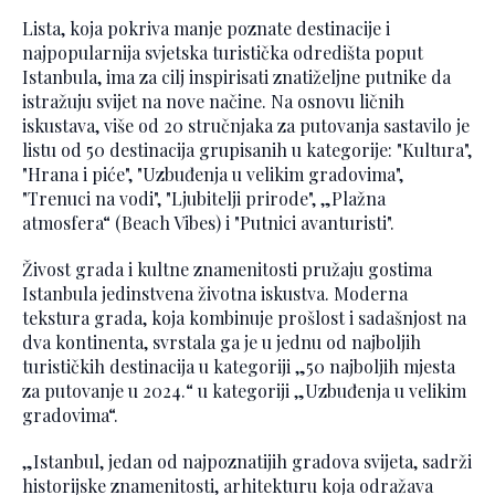
Lista, koja pokriva manje poznate destinacije i
najpopularnija svjetska turistička odredišta poput
Istanbula, ima za cilj inspirisati znatiželjne putnike da
istražuju svijet na nove načine. Na osnovu ličnih
iskustava, više od 20 stručnjaka za putovanja sastavilo je
listu od 50 destinacija grupisanih u kategorije: "Kultura",
"Hrana i piće", "Uzbuđenja u velikim gradovima",
"Trenuci na vodi", "Ljubitelji prirode", „Plažna
atmosfera“ (Beach Vibes) i "Putnici avanturisti".
Živost grada i kultne znamenitosti pružaju gostima
Istanbula jedinstvena životna iskustva. Moderna
tekstura grada, koja kombinuje prošlost i sadašnjost na
dva kontinenta, svrstala ga je u jednu od najboljih
turističkih destinacija u kategoriji „50 najboljih mjesta
za putovanje u 2024.“ u kategoriji „Uzbuđenja u velikim
gradovima“.
„Istanbul, jedan od najpoznatijih gradova svijeta, sadrži
historijske znamenitosti, arhitekturu koja odražava