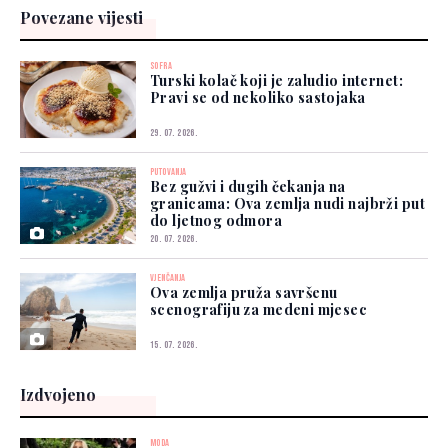
Povezane vijesti
SOFRA
Turski kolač koji je zaludio internet:
Pravi se od nekoliko sastojaka
29. 07. 2026.
PUTOVANJA
Bez gužvi i dugih čekanja na
granicama: Ova zemlja nudi najbrži put
do ljetnog odmora
20. 07. 2026.
VJENČANJA
Ova zemlja pruža savršenu
scenografiju za medeni mjesec
15. 07. 2026.
Izdvojeno
MODA