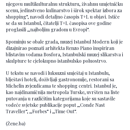
njegovu multikulturalnu strukturu, živahnu umjetničku
scenu, jedinstveno kulinarstvo i širok spektar izbora za
shopping“, navodi detaljno časopis T+L u objavi. Ističe
se da su Istanbul, čitatelji T+L časopisa ove godine
proglasili „najboljim gradom u Evropi“.
Spominju se obale grada, muzej Istanbul Modern koji je
dizajnirao poznati arhitekta Renzo Piano inspiriran
blistavim vodama Bosfora, Istanbulski muzej slikarstva i
skulpture te cjelokupno istanbulsko poluostrvo.
U tekstu se navodi i luksuzni smještaj u Istanbulu,
blještavi hoteli, doživljaji gastronomije, restorani sa
Michelin zvjezdicama te shopping centri. Istanbul je,
kao najdinamičnija metropola Turske, uvršten na liste
putovanja u različitim kategorijama koje su sastavile
vodeće svjetske publikacije poput „Conde Nast
Traveller“, „Forbes“ i „Time Out“.
(Žene.ba)