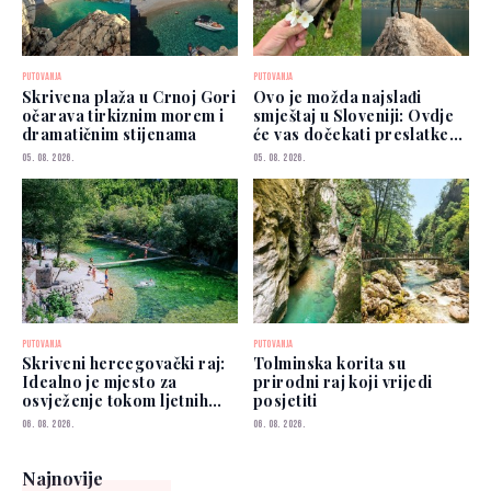
PUTOVANJA
PUTOVANJA
Skrivena plaža u Crnoj Gori
Ovo je možda najslađi
očarava tirkiznim morem i
smještaj u Sloveniji: Ovdje
dramatičnim stijenama
će vas dočekati preslatke
koze
05. 08. 2026.
05. 08. 2026.
PUTOVANJA
PUTOVANJA
Skriveni hercegovački raj:
Tolminska korita su
Idealno je mjesto za
prirodni raj koji vrijedi
osvježenje tokom ljetnih
posjetiti
vrućina
06. 08. 2026.
06. 08. 2026.
Najnovije