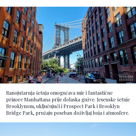
Ranojutarnja šetnja omogućava mir i fantastične
prizore Manhattana prije dolaska gužve. Jesenske šetnje
Brooklynom, uključujući i Prospect Park i Brooklyn
Bridge Park, pružaju poseban doživljaj boja i atmosfere.