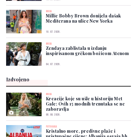
MODA
Millie Bobby Brown donijela dašak
Mediterana na ulice New Yorka
10. 07. 2026.
MODA
Zendaya zablistala u izdanju
inspirisanom grčkom božicom Atenom
04. 07. 2026.
Izdvojeno
MODA
Kreacije koje su ušle u historiju Met
Gale: Ovih 15 modnih trenutaka se ne
zaboravlja
06. 08. 2026.
PUTOVANJA
Kristalno more, predivne plaže i
pristupačne cijene: Albanija osvaja bh.