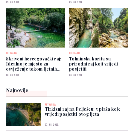
koze
05. 08. 2026.
05. 08. 2026.
PUTOVANJA
PUTOVANJA
Skriveni hercegovački raj:
Tolminska korita su
Idealno je mjesto za
prirodni raj koji vrijedi
osvježenje tokom ljetnih
posjetiti
vrućina
06. 08. 2026.
06. 08. 2026.
Najnovije
PUTOVANJA
Tirkizni raj na Pelješcu: 5 plaža koje
vrijedi posjetiti ovog ljeta
07. 08. 2026.