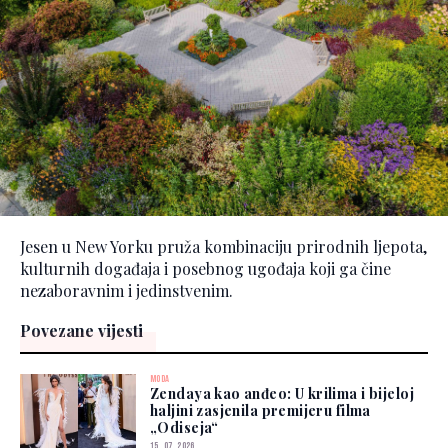
Jesen u New Yorku pruža kombinaciju prirodnih ljepota,
kulturnih događaja i posebnog ugođaja koji ga čine
nezaboravnim i jedinstvenim.
Povezane vijesti
MODA
Zendaya kao anđeo: U krilima i bijeloj
haljini zasjenila premijeru filma
„Odiseja“
15. 07. 2026.