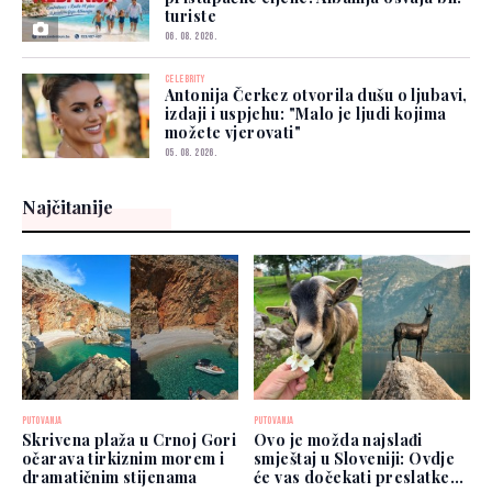
turiste
06. 08. 2026.
CELEBRITY
Antonija Čerkez otvorila dušu o ljubavi,
izdaji i uspjehu: "Malo je ljudi kojima
možete vjerovati"
05. 08. 2026.
Najčitanije
PUTOVANJA
PUTOVANJA
Skrivena plaža u Crnoj Gori
Ovo je možda najslađi
očarava tirkiznim morem i
smještaj u Sloveniji: Ovdje
dramatičnim stijenama
će vas dočekati preslatke