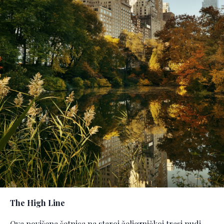
The High Line
Ova povišena šetnica na staroj željezničkoj trasi nudi