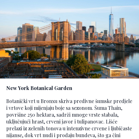
New York Botanical Garden
Botanički vrt u Bronxu skriva predivne šumske predjele
i vrtove koji mijenjaju boje sa sezonom. Šuma Thain,
površine 250 hektara, sadrži mnoge vrste stabala,
uključujući hrast, crveni javor i tulipanovac. Lišće
prelazi iz zelenih tonova u intenzivne crvene i ljubičaste
nijanse, dok vrt nudi i prodaju bundeva, što ga čini