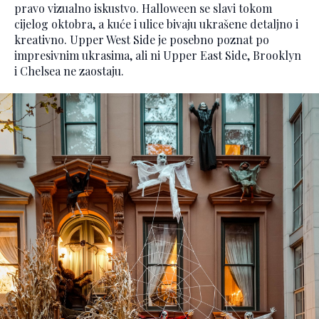
pravo vizualno iskustvo. Halloween se slavi tokom
cijelog oktobra, a kuće i ulice bivaju ukrašene detaljno i
kreativno. Upper West Side je posebno poznat po
impresivnim ukrasima, ali ni Upper East Side, Brooklyn
i Chelsea ne zaostaju.