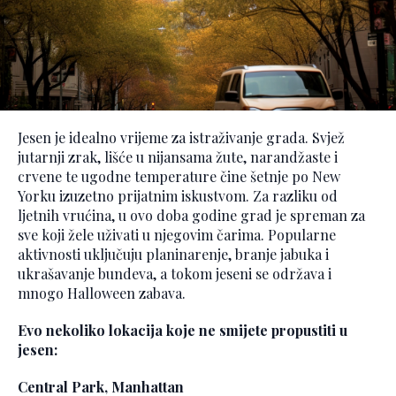
Jesen je idealno vrijeme za istraživanje grada. Svjež
jutarnji zrak, lišće u nijansama žute, narandžaste i
crvene te ugodne temperature čine šetnje po New
Yorku izuzetno prijatnim iskustvom. Za razliku od
ljetnih vrućina, u ovo doba godine grad je spreman za
sve koji žele uživati u njegovim čarima. Popularne
aktivnosti uključuju planinarenje, branje jabuka i
ukrašavanje bundeva, a tokom jeseni se održava i
mnogo Halloween zabava.
Evo nekoliko lokacija koje ne smijete propustiti u
jesen:
Central Park, Manhattan