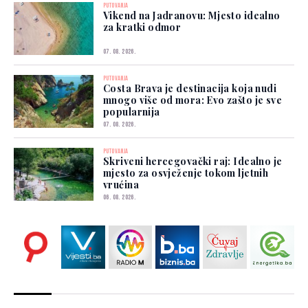
PUTOVANJA
Vikend na Jadranovu: Mjesto idealno
za kratki odmor
07. 08. 2026.
PUTOVANJA
Costa Brava je destinacija koja nudi
mnogo više od mora: Evo zašto je sve
popularnija
07. 08. 2026.
PUTOVANJA
Skriveni hercegovački raj: Idealno je
mjesto za osvježenje tokom ljetnih
vrućina
06. 08. 2026.