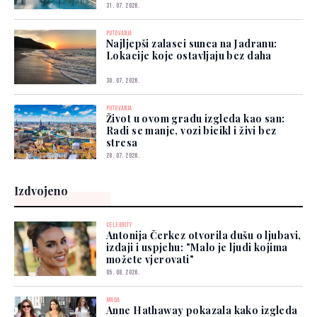
31. 07. 2026.
PUTOVANJA
Najljepši zalasci sunca na Jadranu:
Lokacije koje ostavljaju bez daha
30. 07. 2026.
PUTOVANJA
Život u ovom gradu izgleda kao san:
Radi se manje, vozi bicikl i živi bez
stresa
28. 07. 2026.
Izdvojeno
CELEBRITY
Antonija Čerkez otvorila dušu o ljubavi,
izdaji i uspjehu: "Malo je ljudi kojima
možete vjerovati"
05. 08. 2026.
MODA
Anne Hathaway pokazala kako izgleda