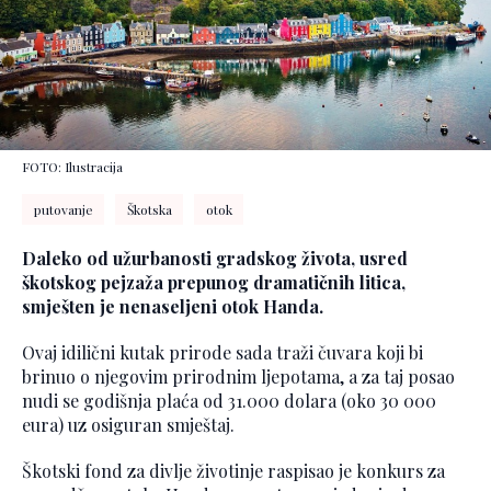
FOTO: Ilustracija
putovanje
Škotska
otok
Daleko od užurbanosti gradskog života, usred
škotskog pejzaža prepunog dramatičnih litica,
smješten je nenaseljeni otok Handa.
Ovaj idilični kutak prirode sada traži čuvara koji bi
brinuo o njegovim prirodnim ljepotama, a za taj posao
nudi se godišnja plaća od 31.000 dolara (oko 30 000
eura) uz osiguran smještaj.
Škotski fond za divlje životinje raspisao je konkurs za