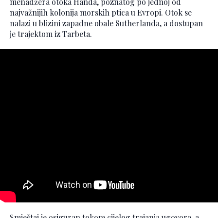
menadžera otoka Handa, poznatog po jednoj od
najvažnijih kolonija morskih ptica u Evropi. Otok se
nalazi u blizini zapadne obale Sutherlanda, a dostupan
je trajektom iz Tarbeta.
Smještaj je osiguran tokom cijelog trajanja ugovora, a