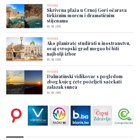
PUTOVANJA
Skrivena plaža u Crnoj Gori očarava
tirkiznim morem i dramatičnim
stijenama
05. 08. 2026.
PUTOVANJA
Ako planirate studirati u inostranstvu,
ovaj evropski grad mogao bi biti
najbolji izbor
05. 08. 2026.
PUTOVANJA
Dalmatinski vidikovac s pogledom
zbog kojeg ćete poželjeti sačekati
zalazak sunca
04. 08. 2026.