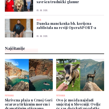
savršen trudnički glamur
05. 08. 2026.
MODA
Danska manekenka bh. korijena
zablistala na reviji OperaSPORT-a
05. 08. 2026.
Najčitanije
PUTOVANJA
PUTOVANJA
Skrivena plaža u Crnoj Gori
Ovo je možda najslađi
očarava tirkiznim morem i
smještaj u Sloveniji: Ovdje
dramatičnim stijenama
će vas dočekati preslatke