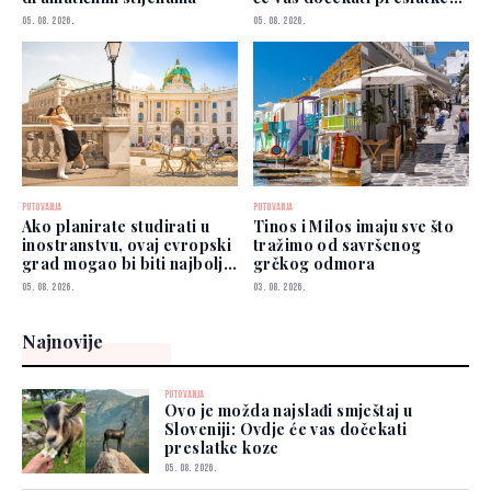
koze
05. 08. 2026.
05. 08. 2026.
PUTOVANJA
PUTOVANJA
Ako planirate studirati u
Tinos i Milos imaju sve što
inostranstvu, ovaj evropski
tražimo od savršenog
grad mogao bi biti najbolji
grčkog odmora
izbor
05. 08. 2026.
03. 08. 2026.
Najnovije
PUTOVANJA
Ovo je možda najslađi smještaj u
Sloveniji: Ovdje će vas dočekati
preslatke koze
05. 08. 2026.