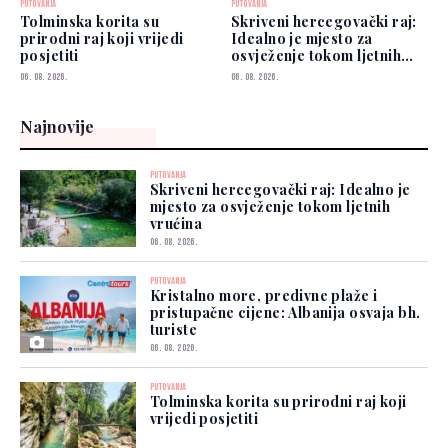
PUTOVANJA
PUTOVANJA
Tolminska korita su
Skriveni hercegovački raj:
prirodni raj koji vrijedi
Idealno je mjesto za
posjetiti
osvježenje tokom ljetnih
vrućina
06. 08. 2026.
06. 08. 2026.
Najnovije
PUTOVANJA
Skriveni hercegovački raj: Idealno je
mjesto za osvježenje tokom ljetnih
vrućina
06. 08. 2026.
PUTOVANJA
Kristalno more, predivne plaže i
pristupačne cijene: Albanija osvaja bh.
turiste
06. 08. 2026.
PUTOVANJA
Tolminska korita su prirodni raj koji
vrijedi posjetiti