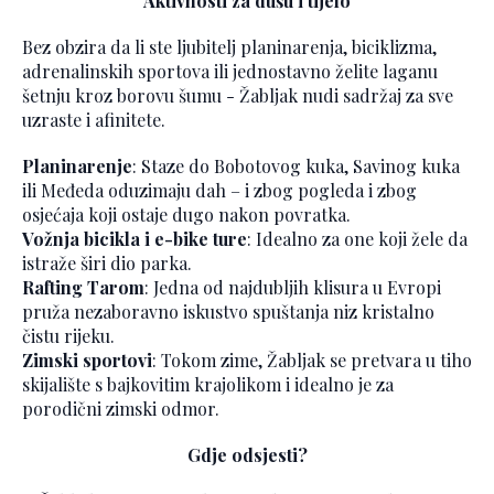
Aktivnosti za dušu i tijelo
Bez obzira da li ste ljubitelj planinarenja, biciklizma,
adrenalinskih sportova ili jednostavno želite laganu
šetnju kroz borovu šumu - Žabljak nudi sadržaj za sve
uzraste i afinitete.
Planinarenje
: Staze do Bobotovog kuka, Savinog kuka
ili Međeda oduzimaju dah – i zbog pogleda i zbog
osjećaja koji ostaje dugo nakon povratka.
Vožnja bicikla i e-bike ture
: Idealno za one koji žele da
istraže širi dio parka.
Rafting Tarom
: Jedna od najdubljih klisura u Evropi
pruža nezaboravno iskustvo spuštanja niz kristalno
čistu rijeku.
Zimski sportovi
: Tokom zime, Žabljak se pretvara u tiho
skijalište s bajkovitim krajolikom i idealno je za
porodični zimski odmor.
Gdje odsjesti?