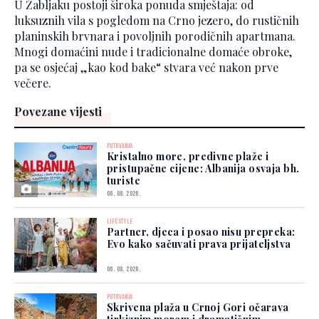
U Žabljaku postoji široka ponuda smještaja: od
luksuznih vila s pogledom na Crno jezero, do rustičnih
planinskih brvnara i povoljnih porodičnih apartmana.
Mnogi domaćini nude i tradicionalne domaće obroke,
pa se osjećaj „kao kod bake“ stvara već nakon prve
večere.
Povezane vijesti
PUTOVANJA
Kristalno more, predivne plaže i
pristupačne cijene: Albanija osvaja bh.
turiste
06. 08. 2026.
LIFESTYLE
Partner, djeca i posao nisu prepreka:
Evo kako sačuvati prava prijateljstva
06. 08. 2026.
PUTOVANJA
Skrivena plaža u Crnoj Gori očarava