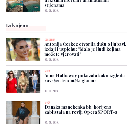
tirkiznim morem i dramatičnim
stijenama
05. 08. 2026.
Izdvojeno
CELEBRITY
Antonija Čerkez otvorila dušu o ljubavi,
izdaji i uspjehu: "Malo je ljudi kojima
možete vjerovati"
05. 08. 2026.
MODA
Anne Hathaway pokazala kako izgleda
savršen trudnički glamur
05. 08. 2026.
MODA
Danska manekenka bh. korijena
zablistala na reviji OperaSPORT-a
05. 08. 2026.