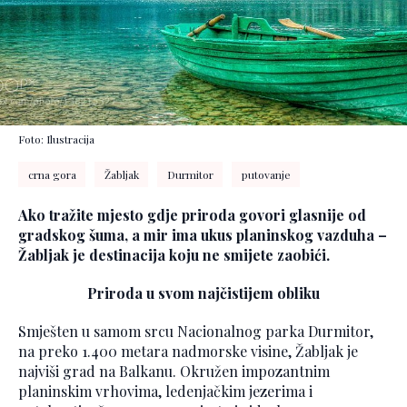
Foto: Ilustracija
crna gora
Žabljak
Durmitor
putovanje
Ako tražite mjesto gdje priroda govori glasnije od
gradskog šuma, a mir ima ukus planinskog vazduha –
Žabljak je destinacija koju ne smijete zaobići.
Priroda u svom najčistijem obliku
Smješten u samom srcu Nacionalnog parka Durmitor,
na preko 1.400 metara nadmorske visine, Žabljak je
najviši grad na Balkanu. Okružen impozantnim
planinskim vrhovima, ledenjačkim jezerima i