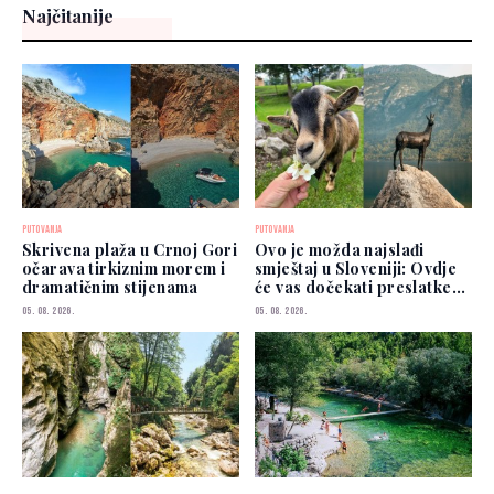
Najčitanije
PUTOVANJA
PUTOVANJA
Skrivena plaža u Crnoj Gori
Ovo je možda najslađi
očarava tirkiznim morem i
smještaj u Sloveniji: Ovdje
dramatičnim stijenama
će vas dočekati preslatke
koze
05. 08. 2026.
05. 08. 2026.