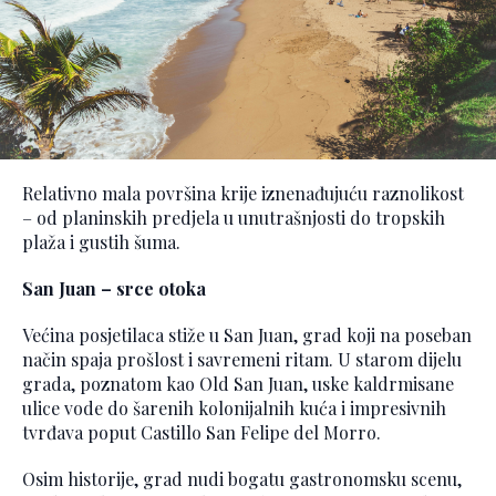
Relativno mala površina krije iznenađujuću raznolikost
– od planinskih predjela u unutrašnjosti do tropskih
plaža i gustih šuma.
San Juan – srce otoka
Većina posjetilaca stiže u San Juan, grad koji na poseban
način spaja prošlost i savremeni ritam. U starom dijelu
grada, poznatom kao Old San Juan, uske kaldrmisane
ulice vode do šarenih kolonijalnih kuća i impresivnih
tvrđava poput Castillo San Felipe del Morro.
Osim historije, grad nudi bogatu gastronomsku scenu,