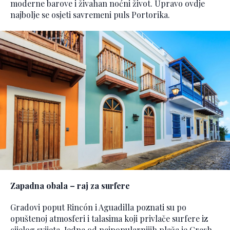
moderne barove i živahan noćni život. Upravo ovdje
najbolje se osjeti savremeni puls Portorika.
Zapadna obala – raj za surfere
Gradovi poput Rincón i Aguadilla poznati su po
opuštenoj atmosferi i talasima koji privlače surfere iz
cijelog svijeta. Jedna od najpopularnijih plaža je Crash