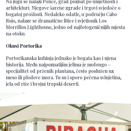
Na jugu se nalazi Ponce, grad poznat po umjetnosti i
arhitekturi. Njegove šarene zgrade i trgovi svjedoče o
bogatoj prošlosti. Nedaleko odatle, u području Cabo
Rojo, nalaze se dramatične litice i svjetionik Los
Morrillos Lighthouse, jedno od najfotogeničnijih mjesta
na otoku.
Okusi Portorika
Portorikanska kuhinja jednako je bogata kao i njena
historija. Među najpoznatijim jelima je mofongo –
specijalitet od prženih plantana, često poslužen uz
meso ili plodove mora. Tu su i sporo pečena svinjetina,
jela od riže i brojni tropski deserti.