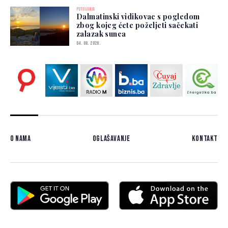
PUTOVANJA
Dalmatinski vidikovac s pogledom
zbog kojeg ćete poželjeti sačekati
zalazak sunca
04. 08. 2026.
O nama
Oglašavanje
Kontakt