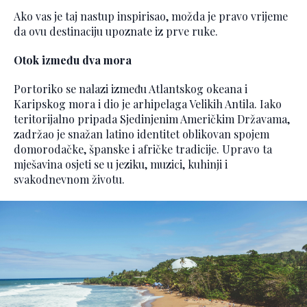
Ako vas je taj nastup inspirisao, možda je pravo vrijeme
da ovu destinaciju upoznate iz prve ruke.
Otok između dva mora
Portoriko se nalazi između Atlantskog okeana i
Karipskog mora i dio je arhipelaga Velikih Antila. Iako
teritorijalno pripada Sjedinjenim Američkim Državama,
zadržao je snažan latino identitet oblikovan spojem
domorodačke, španske i afričke tradicije. Upravo ta
mješavina osjeti se u jeziku, muzici, kuhinji i
svakodnevnom životu.