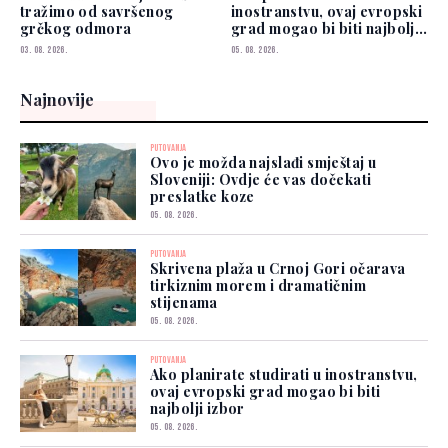
tražimo od savršenog
inostranstvu, ovaj evropski
grčkog odmora
grad mogao bi biti najbolji
izbor
03. 08. 2026.
05. 08. 2026.
Najnovije
PUTOVANJA
Ovo je možda najslađi smještaj u
Sloveniji: Ovdje će vas dočekati
preslatke koze
05. 08. 2026.
PUTOVANJA
Skrivena plaža u Crnoj Gori očarava
tirkiznim morem i dramatičnim
stijenama
05. 08. 2026.
PUTOVANJA
Ako planirate studirati u inostranstvu,
ovaj evropski grad mogao bi biti
najbolji izbor
05. 08. 2026.