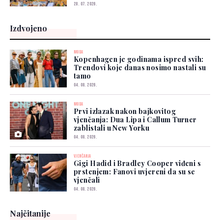
28. 07. 2026.
Izdvojeno
MODA
Kopenhagen je godinama ispred svih:
Trendovi koje danas nosimo nastali su
tamo
04. 08. 2026.
MODA
Prvi izlazak nakon bajkovitog
vjenčanja: Dua Lipa i Callum Turner
zablistali u New Yorku
04. 08. 2026.
VJENČANJA
Gigi Hadid i Bradley Cooper viđeni s
prstenjem: Fanovi uvjereni da su se
vjenčali
04. 08. 2026.
Najčitanije