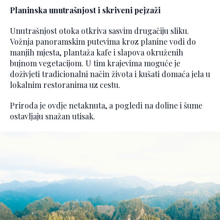
Planinska unutrašnjost i skriveni pejzaži
Unutrašnjost otoka otkriva sasvim drugačiju sliku.
Vožnja panoramskim putevima kroz planine vodi do
manjih mjesta, plantaža kafe i slapova okruženih
bujnom vegetacijom. U tim krajevima moguće je
doživjeti tradicionalni način života i kušati domaća jela u
lokalnim restoranima uz cestu.
Priroda je ovdje netaknuta, a pogledi na doline i šume
ostavljaju snažan utisak.