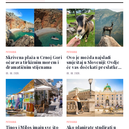
PUTOVANJA
PUTOVANJA
Skrivena plaža u Crnoj Gori
Ovo je možda najslađi
očarava tirkiznim morem i
smještaj u Sloveniji: Ovdje
dramatičnim stijenama
će vas dočekati preslatke
koze
05. 08. 2026.
05. 08. 2026.
PUTOVANJA
PUTOVANJA
Tinos i Milos imaju sve što
Ako planirate studirati u