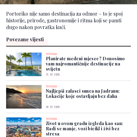
Portoriko nije samo destinacija za odmor – to je spoj
historije, prirode, gastronomije i ritma koji se pamti
dugo nakon povratka kući.
Povezane vijesti
PUTOVANJA
Planirate medeni mjesec? Donosimo
vam najromantičnije destinacije na
svijetu
31. 07. 2026.
PUTOVANJA
Najljepši zalasci sunca na Jadranu:
Lokacije koje ostavljaju bez daha
30. 07. 2026.
PUTOVANJA
Život u ovom gradu izgleda kao san:
Radi se manje, vozi bicikl i živi bez
stresa