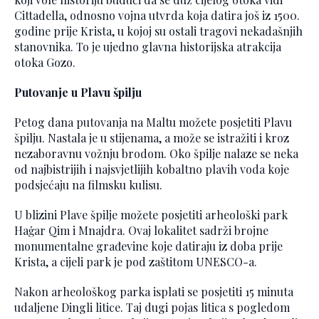
Cittadella, odnosno vojna utvrda koja datira još iz 1500.
godine prije Krista, u kojoj su ostali tragovi nekadašnjih
stanovnika. To je ujedno glavna historijska atrakcija
otoka Gozo.
Putovanje u Plavu špilju
Petog dana putovanja na Maltu možete posjetiti Plavu
špilju. Nastala je u stijenama, a može se istražiti i kroz
nezaboravnu vožnju brodom. Oko špilje nalaze se neka
od najbistrijih i najsvjetlijih kobaltno plavih voda koje
podsjećaju na filmsku kulisu.
U blizini Plave špilje možete posjetiti arheološki park
Haġar Qim i Mnajdra. Ovaj lokalitet sadrži brojne
monumentalne građevine koje datiraju iz doba prije
Krista, a cijeli park je pod zaštitom UNESCO-a.
Nakon arheološkog parka isplati se posjetiti 15 minuta
udaljene Dingli litice. Taj dugi pojas litica s pogledom