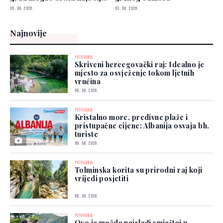
izbor
05. 08. 2026.
03. 08. 2026.
Najnovije
PUTOVANJA
Skriveni hercegovački raj: Idealno je
mjesto za osvježenje tokom ljetnih
vrućina
06. 08. 2026.
PUTOVANJA
Kristalno more, predivne plaže i
pristupačne cijene: Albanija osvaja bh.
turiste
06. 08. 2026.
PUTOVANJA
Tolminska korita su prirodni raj koji
vrijedi posjetiti
06. 08. 2026.
PUTOVANJA
Ovo je možda najslađi smještaj u