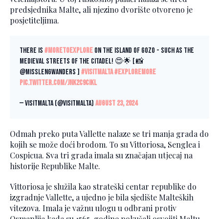
predsjednika Malte, ali njezino dvorište otvoreno je
posjetiteljima.
There is
#moretoexplore
on the island of Gozo - such as the
medieval streets of the Citadel! 😍🌟 [ 📸
@misslengwanders ]
#VisitMalta
#ExploreMore
pic.twitter.com/jnk2c9CIKl
— VisitMalta (@VisitMalta)
August 23, 2024
Odmah preko puta Vallette nalaze se tri manja grada do
kojih se može doći brodom. To su Vittoriosa, Senglea i
Cospicua. Sva tri grada imala su značajan utjecaj na
historije Republike Malte.
Vittoriosa je služila kao strateški centar republike do
izgradnje Vallette, a ujedno je bila sjedište Malteških
vitezova. Imala je važnu ulogu u odbrani protiv
Osmanlija kada su 1565. godine pokušali osvojiti Maltu.