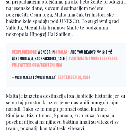
su pripadajućim otočićima, pa ako ljeto želite produžiti i
na jesenske dane, s ovom destinacijom nećete
pogriješiti. Osim toga, Malta ima čak tri historijske
baštine koje spadaju pod UNESCO. To su glavni grad
Valletta, Megalitski hramovi Malte te podzemna
nekropola Hipogej Hal Saflieni.
#ExploreMore
wonder in
#Malta
- are YOU ready? 💙☀️[ 🎥
@bombola_a_backpackers_tale ]
#VisitMalta
#MoreToExplore
pic.twitter.com/RkWT7numNA
— VisitMalta (@VisitMalta)
September 30, 2024
Malta je izuzetna destinacija i za ljubitelje historije jer su
se na taj prostor kroz vrijeme nastanili mnogobrojni
narodi. Tako se tu mogu pronaći ostaci kulture
Rimljana, Bizantinaca, Španaca, Francuza, Arapa, a
posebni utjecaj na njihovu baštinu imali su vitezovi sv.
Ivana, poznatiji kao Malteški vitezovi.