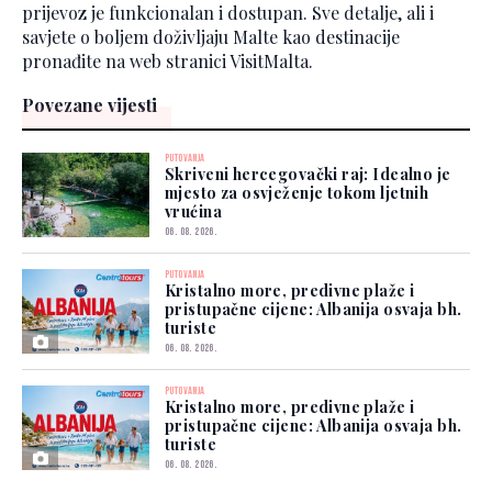
prijevoz je funkcionalan i dostupan. Sve detalje, ali i
savjete o boljem doživljaju Malte kao destinacije
pronađite na web stranici VisitMalta.
Povezane vijesti
PUTOVANJA
Skriveni hercegovački raj: Idealno je
mjesto za osvježenje tokom ljetnih
vrućina
06. 08. 2026.
PUTOVANJA
Kristalno more, predivne plaže i
pristupačne cijene: Albanija osvaja bh.
turiste
06. 08. 2026.
PUTOVANJA
Kristalno more, predivne plaže i
pristupačne cijene: Albanija osvaja bh.
turiste
06. 08. 2026.