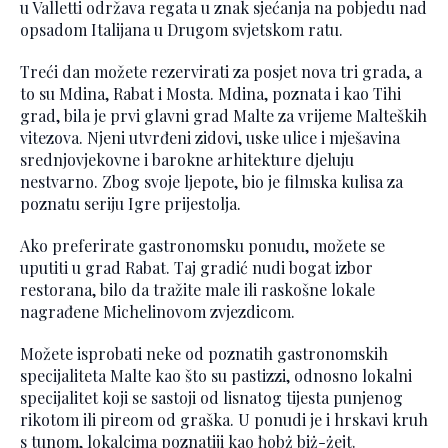
u Valletti održava regata u znak sjećanja na pobjedu nad
opsadom Italijana u Drugom svjetskom ratu.
Treći dan možete rezervirati za posjet nova tri grada, a
to su Mdina, Rabat i Mosta. Mdina, poznata i kao Tihi
grad, bila je prvi glavni grad Malte za vrijeme Malteških
vitezova. Njeni utvrđeni zidovi, uske ulice i mješavina
srednjovjekovne i barokne arhitekture djeluju
nestvarno. Zbog svoje ljepote, bio je filmska kulisa za
poznatu seriju Igre prijestolja.
Ako preferirate gastronomsku ponudu, možete se
uputiti u grad Rabat. Taj gradić nudi bogat izbor
restorana, bilo da tražite male ili raskošne lokale
nagrađene Michelinovom zvjezdicom.
Možete isprobati neke od poznatih gastronomskih
specijaliteta Malte kao što su pastizzi, odnosno lokalni
specijalitet koji se sastoji od lisnatog tijesta punjenog
rikotom ili pireom od graška. U ponudi je i hrskavi kruh
s tunom, lokalcima poznatiji kao ħobż biż-żejt.