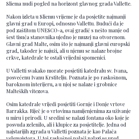
Sliema nudi pogled na horizont glavnog grada Vallette.
Nakon izleta u Sliemu vrijeme je da posjetite najmanji
glavni grad u Europi, odnosno Vallettu. Budući da je
pod zaštitom UNESCO-a, ovaj gradić s nešto manje od
šest tisuća stanovnika ujedno je muzej na otvorenom.
Glavni grad Malte, osim što je najmanji glavni europski
grad, također je najuži, ali u njemu se nalaze brojne
crkve, katedrale te ostali vrijedni spomenici.
U Valletti svakako morate posjetiti katedralu sv. Ivana,
posvećenu Ivanu Krstitelju. Poznata je po raskošnom,
baroknom interijeru, a u njoj se nalaze i grobnice
Malteških vitezova.
Osim katedrale vrijedi posjetiti Gornje i Donje vrtove
Barrakka. Riječ je o vrtovima namijenjenima za uživanje
u miru i prirodi. U sredini se nalazi fontana oko koje je
posvuda zelenilo, ali i klupice za posjetitelje. Jedna od
najstarijih zgrada u Valletti poznata je kao Palača
velemajstora. U toj raskošnoj palači nalazi se ured