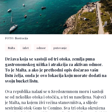
FOTO: Ilustracija
Malta
izlet
odmor
putovanje
Država koja se sastoji od tri otoka, zemlja puna
gastronomskog užitka i atrakcija za aktivan odmor.
To je Malta, a ako je prethodni opis dočarao vašu
listu želja, onda je ovo lokacija koju morate dodati na
svoju bucket listu.
Ova republika nalazi se u Sredozemnom moru i sastoji
se od nekoliko otoka i otočića, a tri su naseljena. Najveći
je Malta, na kojem živi većina stanovništva, a slijede
sestrinski otok Gozo te Comino. Sva tri otoka okružena