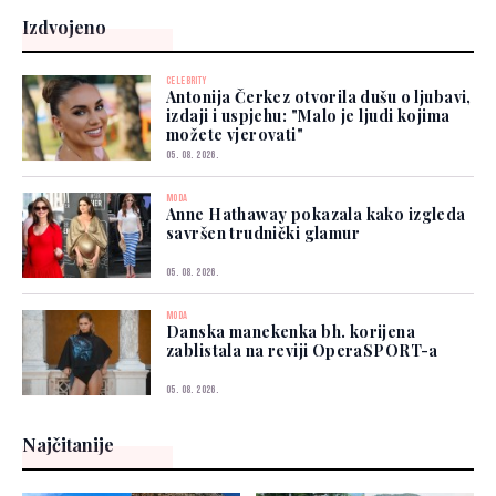
Izdvojeno
CELEBRITY
Antonija Čerkez otvorila dušu o ljubavi,
izdaji i uspjehu: "Malo je ljudi kojima
možete vjerovati"
05. 08. 2026.
MODA
Anne Hathaway pokazala kako izgleda
savršen trudnički glamur
05. 08. 2026.
MODA
Danska manekenka bh. korijena
zablistala na reviji OperaSPORT-a
05. 08. 2026.
Najčitanije