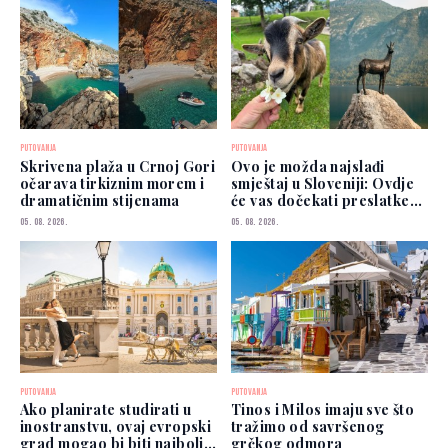
PUTOVANJA
PUTOVANJA
Skrivena plaža u Crnoj Gori
Ovo je možda najslađi
očarava tirkiznim morem i
smještaj u Sloveniji: Ovdje
dramatičnim stijenama
će vas dočekati preslatke
koze
05. 08. 2026.
05. 08. 2026.
PUTOVANJA
PUTOVANJA
Ako planirate studirati u
Tinos i Milos imaju sve što
inostranstvu, ovaj evropski
tražimo od savršenog
grad mogao bi biti najbolji
grčkog odmora