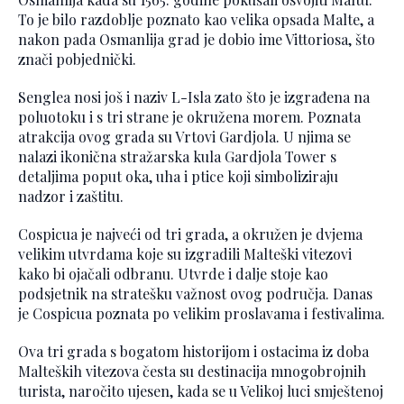
To je bilo razdoblje poznato kao velika opsada Malte, a
nakon pada Osmanlija grad je dobio ime Vittoriosa, što
znači pobjednički.
Senglea nosi još i naziv L-Isla zato što je izgrađena na
poluotoku i s tri strane je okružena morem. Poznata
atrakcija ovog grada su Vrtovi Gardjola. U njima se
nalazi ikonična stražarska kula Gardjola Tower s
detaljima poput oka, uha i ptice koji simboliziraju
nadzor i zaštitu.
Cospicua je najveći od tri grada, a okružen je dvjema
velikim utvrdama koje su izgradili Malteški vitezovi
kako bi ojačali odbranu. Utvrde i dalje stoje kao
podsjetnik na stratešku važnost ovog područja. Danas
je Cospicua poznata po velikim proslavama i festivalima.
Ova tri grada s bogatom historijom i ostacima iz doba
Malteških vitezova česta su destinacija mnogobrojnih
turista, naročito ujesen, kada se u Velikoj luci smještenoj