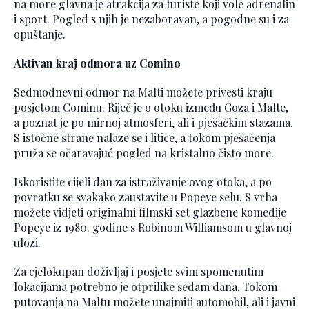
na more glavna je atrakcija za turiste koji vole adrenalin
i sport. Pogled s njih je nezaboravan, a pogodne su i za
opuštanje.
Aktivan kraj odmora uz Comino
Sedmodnevni odmor na Malti možete privesti kraju
posjetom Cominu. Riječ je o otoku između Goza i Malte,
a poznat je po mirnoj atmosferi, ali i pješačkim stazama.
S istočne strane nalaze se i litice, a tokom pješačenja
pruža se očaravajuć pogled na kristalno čisto more.
Iskoristite cijeli dan za istraživanje ovog otoka, a po
povratku se svakako zaustavite u Popeye selu. S vrha
možete vidjeti originalni filmski set glazbene komedije
Popeye iz 1980. godine s Robinom Williamsom u glavnoj
ulozi.
Za cjelokupan doživljaj i posjete svim spomenutim
lokacijama potrebno je otprilike sedam dana. Tokom
putovanja na Maltu možete unajmiti automobil, ali i javni