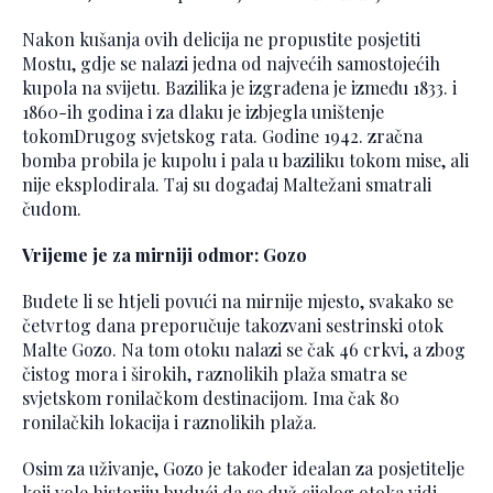
Nakon kušanja ovih delicija ne propustite posjetiti
Mostu, gdje se nalazi jedna od najvećih samostojećih
kupola na svijetu. Bazilika je izgrađena je između 1833. i
1860-ih godina i za dlaku je izbjegla uništenje
tokomDrugog svjetskog rata. Godine 1942. zračna
bomba probila je kupolu i pala u baziliku tokom mise, ali
nije eksplodirala. Taj su događaj Maltežani smatrali
čudom.
Vrijeme je za mirniji odmor: Gozo
Budete li se htjeli povući na mirnije mjesto, svakako se
četvrtog dana preporučuje takozvani sestrinski otok
Malte Gozo. Na tom otoku nalazi se čak 46 crkvi, a zbog
čistog mora i širokih, raznolikih plaža smatra se
svjetskom ronilačkom destinacijom. Ima čak 80
ronilačkih lokacija i raznolikih plaža.
Osim za uživanje, Gozo je također idealan za posjetitelje
koji vole historiju budući da se duž cijelog otoka vidi