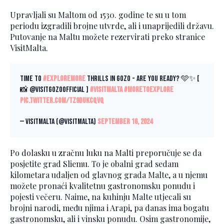
Upravljali su Maltom od 1530. godine te su u tom
periodu izgradili brojne utvrde, ali i unaprijedili državu.
Putovanje na Maltu možete rezervirati preko stranice
VisitMalta.
Time to
#ExploreMore
thrills in Gozo - are YOU ready? 🩵✨ [
📸 @visitgozoofficial ]
#VisitMalta
#MoreToExplore
pic.twitter.com/tz9DukCQVq
— VisitMalta (@VisitMalta)
September 16, 2024
Po dolasku u zračnu luku na Malti preporučuje se da
posjetite grad Sliemu. To je obalni grad sedam
kilometara udaljen od glavnog grada Malte, a u njemu
možete pronaći kvalitetnu gastronomsku ponudu i
pojesti večeru. Naime, na kuhinju Malte utjecali su
brojni narodi, među njima i Arapi, pa danas ima bogatu
gastronomsku, ali i vinsku ponudu. Osim gastronomije,