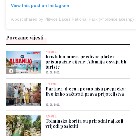
View this post on Instagram
A post shared by Plitvice Lakes National Park (@plitvicelakesnp)
Povezane vijesti
PUTOVANJA
Kristalno more, predivne plaže i
pristupačne cijene: Albanija osvaja bh.
turiste
06. 08. 2026.
LIFESTYLE
Partner, djeca i posao nisu prepreka:
Evo kako sačuvati prava prijateljstva
06. 08. 2026.
PUTOVANJA
Tolminska korita su prirodni raj koji
vrijedi posjetiti