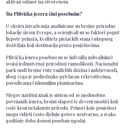
aktivan odmor na otvorenom.
Šta Plitvička jezera čini posebnim?
U okviru istraživanja analizirane su brojne prirodne
lokacije širom Evrope, a ocjenjivali su se faktori poput
ljepote pejzaža, kvaliteta pješačkih staza i ukupnog
doživljaja koji destinacija pruža posjetiocima.
Plitvička jezera posebno su se izdvojila zahvaljujući
svojoj jedinstvenoj prirodnoj raznolikosti. Nacionalni
park nudi brojne rute različitih dužina i zahtjevnosti,
zbog čega je podjednako privlačan rekreativcima,
porodicama i iskusnijim planinarima.
Njegov zaštitni znak je sistem od 16 međusobno
povezanih jezera, brojni slapovi te drveni mostići koji
vode kroz netaknutu prirodu. Prizori koje posjetioci
mogu vidjeti često djeluju gotovo nestvarno, a svako
godišnje doba donosi poseban ugođaj.