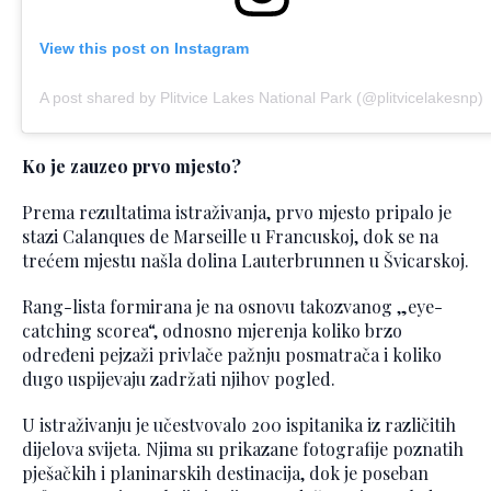
View this post on Instagram
A post shared by Plitvice Lakes National Park (@plitvicelakesnp)
Ko je zauzeo prvo mjesto?
Prema rezultatima istraživanja, prvo mjesto pripalo je
stazi Calanques de Marseille u Francuskoj, dok se na
trećem mjestu našla dolina Lauterbrunnen u Švicarskoj.
Rang-lista formirana je na osnovu takozvanog „eye-
catching scorea“, odnosno mjerenja koliko brzo
određeni pejzaži privlače pažnju posmatrača i koliko
dugo uspijevaju zadržati njihov pogled.
U istraživanju je učestvovalo 200 ispitanika iz različitih
dijelova svijeta. Njima su prikazane fotografije poznatih
pješačkih i planinarskih destinacija, dok je poseban