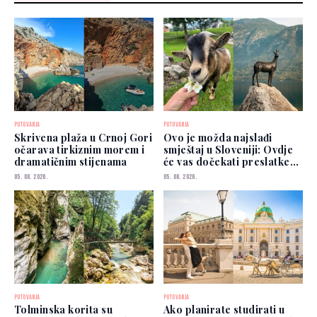
PUTOVANJA
PUTOVANJA
Skrivena plaža u Crnoj Gori
Ovo je možda najslađi
očarava tirkiznim morem i
smještaj u Sloveniji: Ovdje
dramatičnim stijenama
će vas dočekati preslatke
koze
05. 08. 2026.
05. 08. 2026.
PUTOVANJA
PUTOVANJA
Tolminska korita su
Ako planirate studirati u