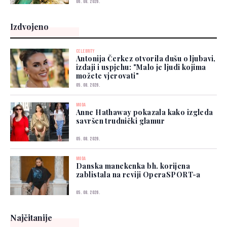
06. 08. 2026.
Izdvojeno
CELEBRITY
Antonija Čerkez otvorila dušu o ljubavi,
izdaji i uspjehu: "Malo je ljudi kojima
možete vjerovati"
05. 08. 2026.
MODA
Anne Hathaway pokazala kako izgleda
savršen trudnički glamur
05. 08. 2026.
MODA
Danska manekenka bh. korijena
zablistala na reviji OperaSPORT-a
05. 08. 2026.
Najčitanije