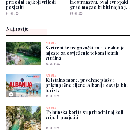
prirodni raj koji vrijedi
inostranstvu, ovaj evropski
posjetiti
grad mogao bi biti najbolji
izbor
06. 08. 2026.
05. 08. 2026.
Najnovije
PUTOVANJA
Skriveni hercegovački raj: Idealno je
mjesto za osvježenje tokom ljetnih
vrućina
06. 08. 2026.
PUTOVANJA
Kristalno more, predivne plaže i
pristupačne cijene: Albanija osvaja bh.
turiste
06. 08. 2026.
PUTOVANJA
Tolminska korita su prirodni raj koji
vrijedi posjetiti
06. 08. 2026.