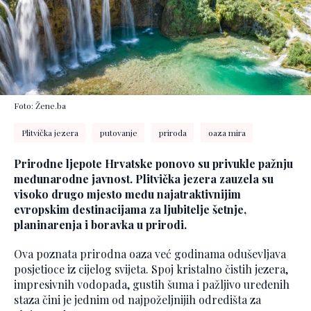
Foto: Žene.ba
Plitvička jezera
putovanje
priroda
oaza mira
Prirodne ljepote Hrvatske ponovo su privukle pažnju
međunarodne javnost. Plitvička jezera zauzela su
visoko drugo mjesto među najatraktivnijim
evropskim destinacijama za ljubitelje šetnje,
planinarenja i boravka u prirodi.
Ova poznata prirodna oaza već godinama oduševljava
posjetioce iz cijelog svijeta. Spoj kristalno čistih jezera,
impresivnih vodopada, gustih šuma i pažljivo uređenih
staza čini je jednim od najpoželjnijih odredišta za