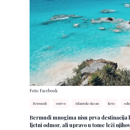
Foto: Facebook
Bermudi
ostrvo
Atlantski okean
ljeto
od
Bermudi mnogima nisu prva destinacija 
ljetni odmor, ali upravo u tome leži njiho