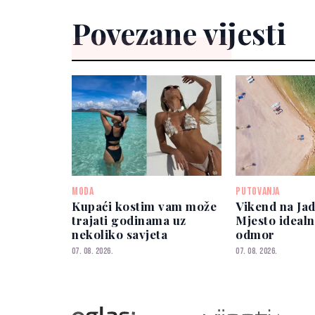
Povezane vijesti
MODA
PUTOVANJA
Kupaći kostim vam može
Vikend na Ja
trajati godinama uz
Mjesto idealn
nekoliko savjeta
odmor
07. 08. 2026.
07. 08. 2026.