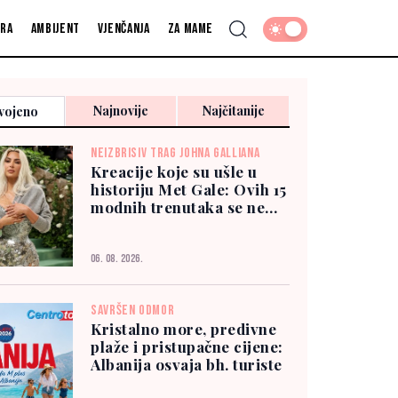
fra
Ambijent
Vjenčanja
Za mame
Najnovije
Najčitanije
vojeno
NEIZBRISIV TRAG JOHNA GALLIANA
Kreacije koje su ušle u
historiju Met Gale: Ovih 15
modnih trenutaka se ne
zaboravlja
06. 08. 2026.
SAVRŠEN ODMOR
Kristalno more, predivne
plaže i pristupačne cijene:
Albanija osvaja bh. turiste