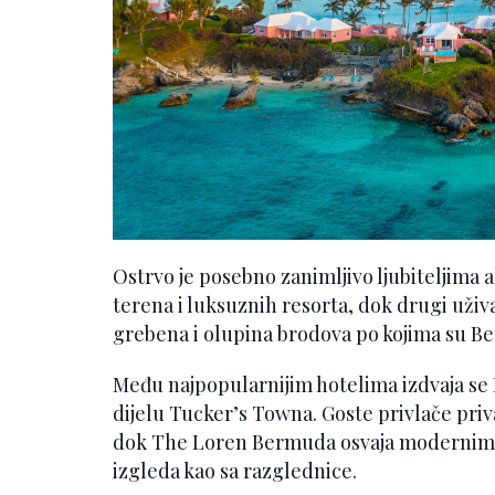
Ostrvo je posebno zanimljivo ljubiteljima
terena i luksuznih resorta, dok drugi uživa
grebena i olupina brodova po kojima su B
Među najpopularnijim hotelima izdvaja 
dijelu Tucker’s Towna. Goste privlače priv
dok The Loren Bermuda osvaja modernim 
izgleda kao sa razglednice.