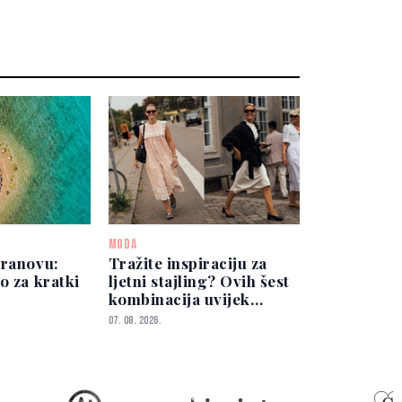
MODA
dranovu:
Tražite inspiraciju za
o za kratki
ljetni stajling? Ovih šest
kombinacija uvijek
izgleda elegantno
07. 08. 2026.