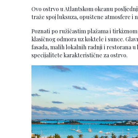
Ovo ostrvo u Atlantskom okeanu posljednjih
traže spoj luksuza, opuštene atmosfere i 
Poznati po ružičastim plažama i tirkizn
klasičnog odmora uz koktele i sunce. Glav
fasada, malih lokalnih radnji i restorana u
specijalitete karakteristične za ostrvo.