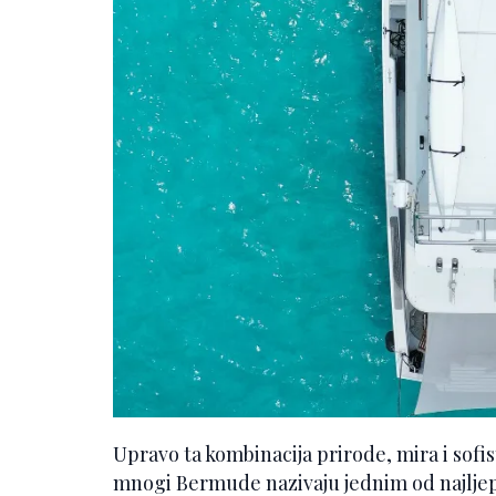
Upravo ta kombinacija prirode, mira i sofi
mnogi Bermude nazivaju jednim od najljepš