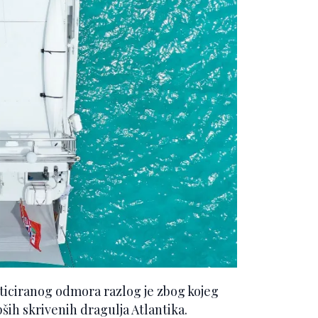
sticiranog odmora razlog je zbog kojeg
ih skrivenih dragulja Atlantika.