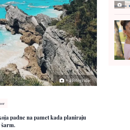
+ 4 fotografije
mor
koja padne na pamet kada planiraju
v šarm.