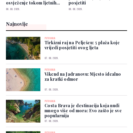
osvježenje tokom ljetnih
posjetiti
vrućina
06. 08. 2026.
06. 08. 2026.
Najnovije
PUTOVANJA
Tirkizni raj na Pelješcu: 5 plaža koje
vrijedi posjetiti ovog ljeta
07. 08. 2026.
PUTOVANJA
Vikend na Jadranovu: Mjesto idealno
za kratki odmor
07. 08. 2026.
PUTOVANJA
Costa Brava je destinacija koja nudi
mnogo više od mora: Evo zašto je sve
popularnija
07. 08. 2026.
PUTOVANJA