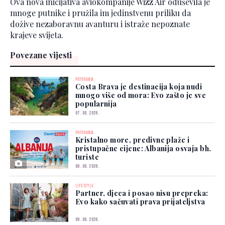
Ova nova inicijativa aviokompanije Wizz Air oduševila je
mnoge putnike i pružila im jedinstvenu priliku da
dožive nezaboravnu avanturu i istraže nepoznate
krajeve svijeta.
Povezane vijesti
PUTOVANJA
Costa Brava je destinacija koja nudi
mnogo više od mora: Evo zašto je sve
popularnija
07. 08. 2026.
PUTOVANJA
Kristalno more, predivne plaže i
pristupačne cijene: Albanija osvaja bh.
turiste
06. 08. 2026.
LIFESTYLE
Partner, djeca i posao nisu prepreka:
Evo kako sačuvati prava prijateljstva
06. 08. 2026.