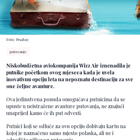
Foto: Pixabay
putovanje
Niskobudžetna aviokompanija Wizz Air iznenadila je
putnike početkom ovog mjeseca kada je uvela
inovativnu opciju leta na nepoznatu destinaciju za sve
one željne avanture.
Ova jedinstvena ponuda omogućava putnicima da se
upuste u neistražene avanture putovanja, ne znajući
unaprijed kamo će ih put odvesti.
Putnici koji se odluče za ovu opciju dobivaju kartu na
kojoj je naznačeno samo mjesto polaska, ali ne i
odredište njihovog putovanja.