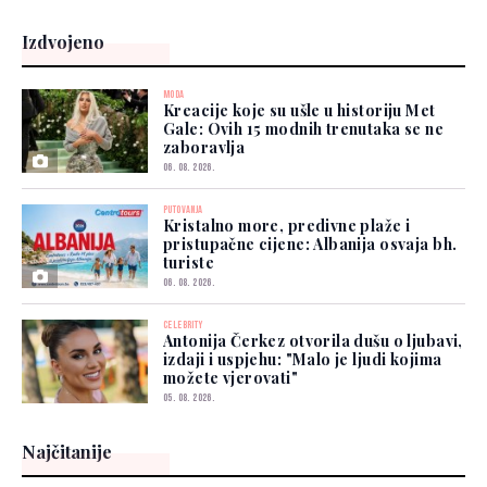
Izdvojeno
MODA
Kreacije koje su ušle u historiju Met
Gale: Ovih 15 modnih trenutaka se ne
zaboravlja
06. 08. 2026.
PUTOVANJA
Kristalno more, predivne plaže i
pristupačne cijene: Albanija osvaja bh.
turiste
06. 08. 2026.
CELEBRITY
Antonija Čerkez otvorila dušu o ljubavi,
izdaji i uspjehu: "Malo je ljudi kojima
možete vjerovati"
05. 08. 2026.
Najčitanije