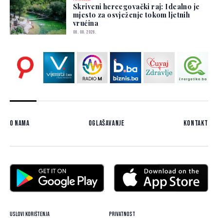
Skriveni hercegovački raj: Idealno je
mjesto za osvježenje tokom ljetnih
vrućina
06. 08. 2026.
O nama
Oglašavanje
Kontakt
Uslovi korištenja
Privatnost