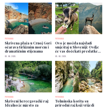
PUTOVANJA
PUTOVANJA
Skrivena plaža u Crnoj Gori
Ovo je možda najslađi
očarava tirkiznim morem i
smještaj u Sloveniji: Ovdje
dramatičnim stijenama
će vas dočekati preslatke
koze
05. 08. 2026.
05. 08. 2026.
PUTOVANJA
PUTOVANJA
Skriveni hercegovački raj:
Tolminska korita su
Idealno je mjesto za
prirodni raj koji vrijedi