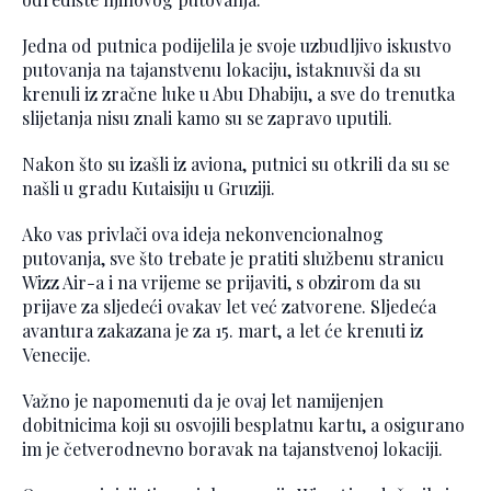
Jedna od putnica podijelila je svoje uzbudljivo iskustvo
putovanja na tajanstvenu lokaciju, istaknuvši da su
krenuli iz zračne luke u Abu Dhabiju, a sve do trenutka
slijetanja nisu znali kamo su se zapravo uputili.
Nakon što su izašli iz aviona, putnici su otkrili da su se
našli u gradu Kutaisiju u Gruziji.
Ako vas privlači ova ideja nekonvencionalnog
putovanja, sve što trebate je pratiti službenu stranicu
Wizz Air-a i na vrijeme se prijaviti, s obzirom da su
prijave za sljedeći ovakav let već zatvorene. Sljedeća
avantura zakazana je za 15. mart, a let će krenuti iz
Venecije.
Važno je napomenuti da je ovaj let namijenjen
dobitnicima koji su osvojili besplatnu kartu, a osigurano
im je četverodnevno boravak na tajanstvenoj lokaciji.