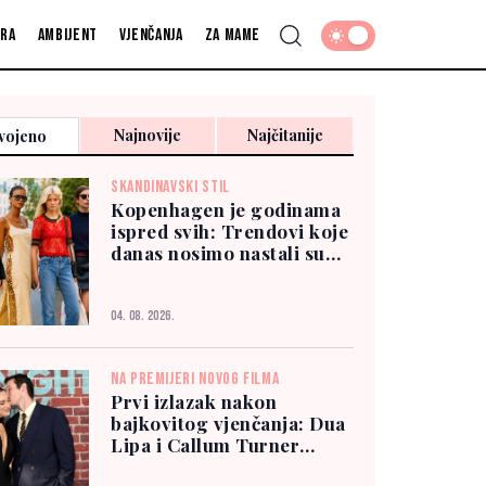
fra
Ambijent
Vjenčanja
Za mame
Najnovije
Najčitanije
vojeno
SKANDINAVSKI STIL
Kopenhagen je godinama
ispred svih: Trendovi koje
danas nosimo nastali su
tamo
04. 08. 2026.
NA PREMIJERI NOVOG FILMA
Prvi izlazak nakon
bajkovitog vjenčanja: Dua
Lipa i Callum Turner
zablistali u New Yorku