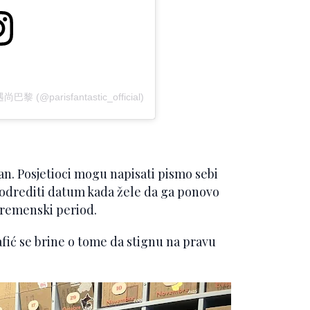
 遇尚巴黎 (@parisfantastic_official)
an. Posjetioci mogu napisati pismo sebi
i odrediti datum kada žele da ga ponovo
 vremenski period.
fić se brine o tome da stignu na pravu