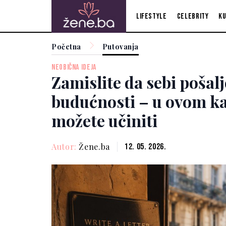
Lifestyle
Celebrity
Ku
Početna
Putovanja
NEOBIČNA IDEJA
Zamislite da sebi pošal
budućnosti – u ovom ka
možete učiniti
Autor:
Žene.ba
12. 05. 2026.