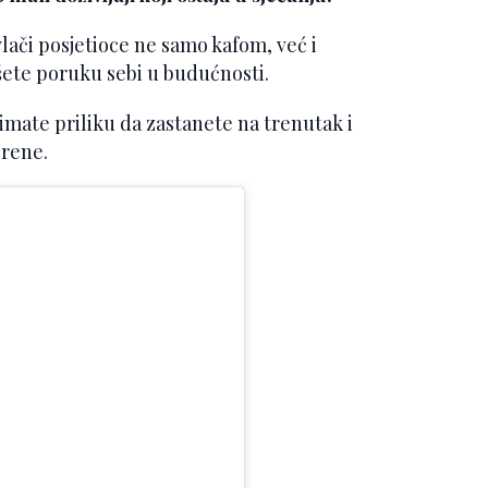
vlači posjetioce ne samo kafom, već i
te poruku sebi u budućnosti.
imate priliku da zastanete na trenutak i
orene.