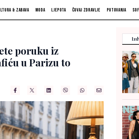
ltura & zabava
Moda
Ljepota
Čuvaj zdravlje
Putovanja
So
Izd
jete poruku iz
fiću u Parizu to