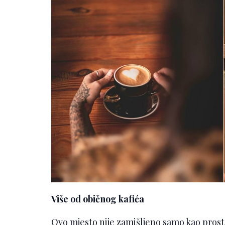
Više od običnog kafića
Ovo mjesto nije zamišljeno samo kao prosto