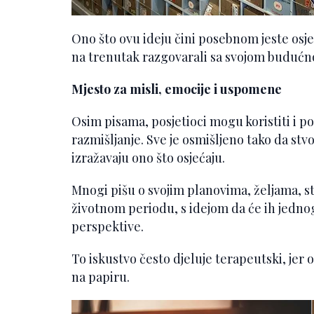
Ono što ovu ideju čini posebnom jeste osjeć
na trenutak razgovarali sa svojom budućn
Mjesto za misli, emocije i uspomene
Osim pisama, posjetioci mogu koristiti i po
razmišljanje. Sve je osmišljeno tako da stv
izražavaju ono što osjećaju.
Mnogi pišu o svojim planovima, željama, s
životnom periodu, s idejom da će ih jednog
perspektive.
To iskustvo često djeluje terapeutski, jer
na papiru.