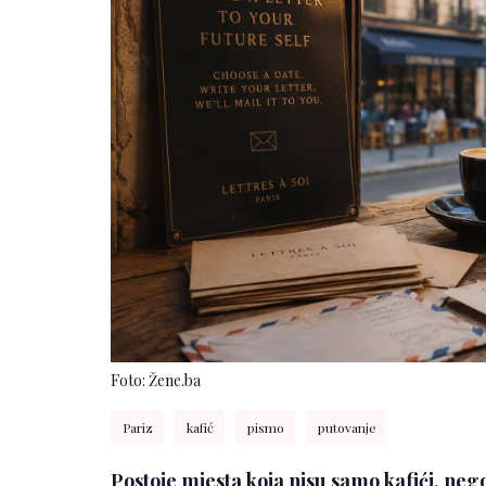
Foto: Žene.ba
Pariz
kafić
pismo
putovanje
Postoje mjesta koja nisu samo kafići, nego 