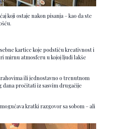
aj koji ostaje nakon pisanja – kao da ste
ošću.
sebne kartice koje podstiču kreativnost i
ori mirnu atmosferu u kojoj ljudi lakše
trahovima ili jednostavno o trenutnom
 dana pročitati iz sasvim drugačije
 omogućava kratki razgovor sa sobom – ali