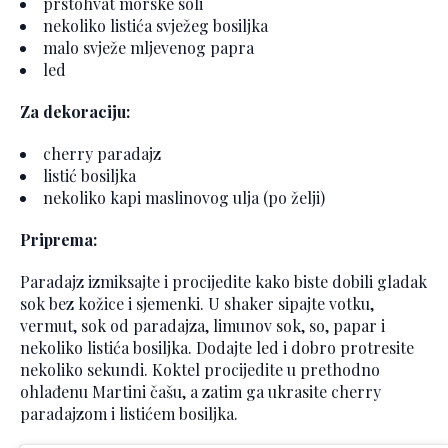
prstohvat morske soli
nekoliko listića svježeg bosiljka
malo svježe mljevenog papra
led
Za dekoraciju:
cherry paradajz
listić bosiljka
nekoliko kapi maslinovog ulja (po želji)
Priprema:
Paradajz izmiksajte i procijedite kako biste dobili gladak
sok bez kožice i sjemenki. U shaker sipajte votku,
vermut, sok od paradajza, limunov sok, so, papar i
nekoliko listića bosiljka. Dodajte led i dobro protresite
nekoliko sekundi. Koktel procijedite u prethodno
ohlađenu Martini čašu, a zatim ga ukrasite cherry
paradajzom i listićem bosiljka.