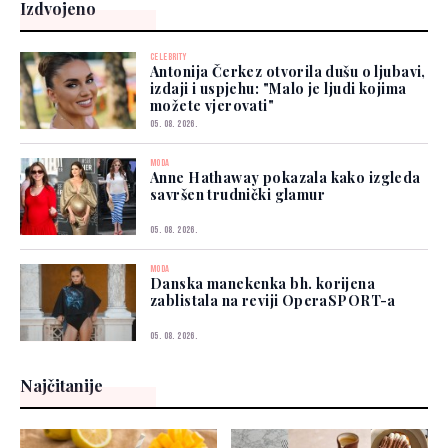
Izdvojeno
CELEBRITY
Antonija Čerkez otvorila dušu o ljubavi,
izdaji i uspjehu: "Malo je ljudi kojima
možete vjerovati"
05. 08. 2026.
MODA
Anne Hathaway pokazala kako izgleda
savršen trudnički glamur
05. 08. 2026.
MODA
Danska manekenka bh. korijena
zablistala na reviji OperaSPORT-a
05. 08. 2026.
Najčitanije