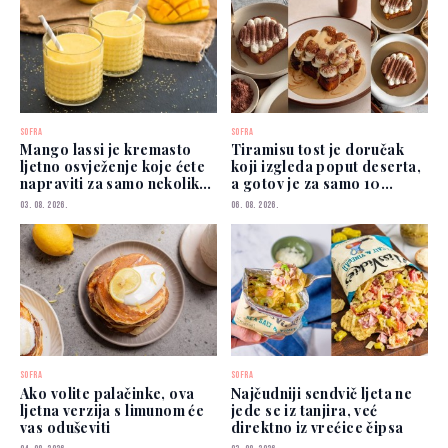
SOFRA
SOFRA
Mango lassi je kremasto
Tiramisu tost je doručak
ljetno osvježenje koje ćete
koji izgleda poput deserta,
napraviti za samo nekoliko
a gotov je za samo 10
minuta
minuta
03. 08. 2026.
06. 08. 2026.
SOFRA
SOFRA
Ako volite palačinke, ova
Najčudniji sendvič ljeta ne
ljetna verzija s limunom će
jede se iz tanjira, već
vas oduševiti
direktno iz vrećice čipsa