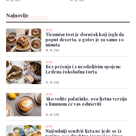
04. 08. 2026.
03. 08. 2026.
Najnovije
SOFRA
Tiramisu tost je doručak koji izgleda
poput deserta, a gotov je za samo 10
minuta
06. 08. 2026.
SOFRA
Bez pečenja i s neodoljivim spojem:
Ledena čokoladna torta
05. 08. 2026.
SOFRA
Ako volite palačinke, ova ljetna verzija
s limunom će vas oduševiti
04. 08. 2026.
SOFRA
Najčudniji sendvič ljeta ne jede se iz