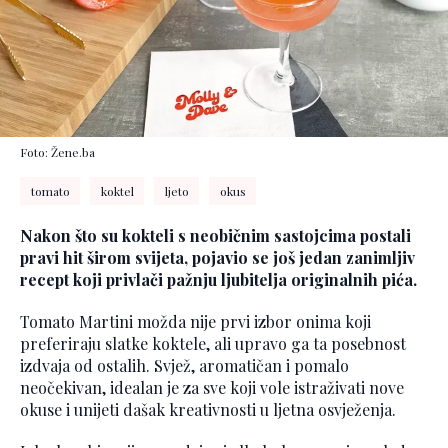
Foto: Žene.ba
tomato
koktel
ljeto
okus
Nakon što su kokteli s neobičnim sastojcima postali
pravi hit širom svijeta, pojavio se još jedan zanimljiv
recept koji privlači pažnju ljubitelja originalnih pića.
Tomato Martini možda nije prvi izbor onima koji
preferiraju slatke koktele, ali upravo ga ta posebnost
izdvaja od ostalih. Svjež, aromatičan i pomalo
neočekivan, idealan je za sve koji vole istraživati nove
okuse i unijeti dašak kreativnosti u ljetna osvježenja.