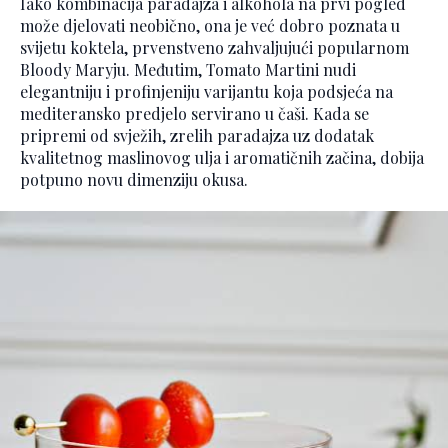
Iako kombinacija paradajza i alkohola na prvi pogled
može djelovati neobično, ona je već dobro poznata u
svijetu koktela, prvenstveno zahvaljujući popularnom
Bloody Maryju. Međutim, Tomato Martini nudi
elegantniju i profinjeniju varijantu koja podsjeća na
mediteransko predjelo servirano u čaši. Kada se
pripremi od svježih, zrelih paradajza uz dodatak
kvalitetnog maslinovog ulja i aromatičnih začina, dobija
potpuno novu dimenziju okusa.