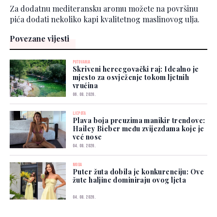
Za dodatnu mediteransku aromu možete na površinu
pića dodati nekoliko kapi kvalitetnog maslinovog ulja.
Povezane vijesti
PUTOVANJA
Skriveni hercegovački raj: Idealno je
mjesto za osvježenje tokom ljetnih
vrućina
06. 08. 2026.
LJEPOTA
Plava boja preuzima manikir trendove:
Hailey Bieber među zvijezdama koje je
već nose
04. 08. 2026.
MODA
Puter žuta dobila je konkurenciju: Ove
žute haljine dominiraju ovog ljeta
04. 08. 2026.