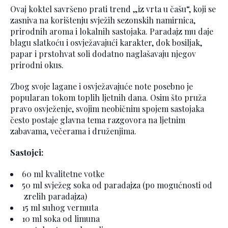
Ovaj koktel savršeno prati trend „iz vrta u čašu“, koji se
zasniva na korištenju svježih sezonskih namirnica,
prirodnih aroma i lokalnih sastojaka. Paradajz mu daje
blagu slatkoću i osvježavajući karakter, dok bosiljak,
papar i prstohvat soli dodatno naglašavaju njegov
prirodni okus.
Zbog svoje lagane i osvježavajuće note posebno je
popularan tokom toplih ljetnih dana. Osim što pruža
pravo osvježenje, svojim neobičnim spojem sastojaka
često postaje glavna tema razgovora na ljetnim
zabavama, večerama i druženjima.
Sastojci:
60 ml kvalitetne votke
50 ml svježeg soka od paradajza (po mogućnosti od
zrelih paradajza)
15 ml suhog vermuta
10 ml soka od limuna