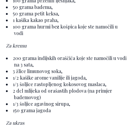
100 grama prženih lješnjaka,
50 grama badema,
50 grama petit keksa,
1 kašika kakao praha,
100 grama hurmi bez košpica koje ste namočili u
vodi
Za kremu
200 grama indijskih oraščića koje ste namočili u vodi
na 3 sata,
3 žlice limunovog soka,
1/2 kašike arome vanilije ili jagoda,
1/3 šoljice rastopljenog kokosovog maslaca,
2 dcl mlijeka od orašastih plodova (na primjer
bademovog)
1/3 šoljice agavinog sirupa,
150 grama jagoda
Za ukras