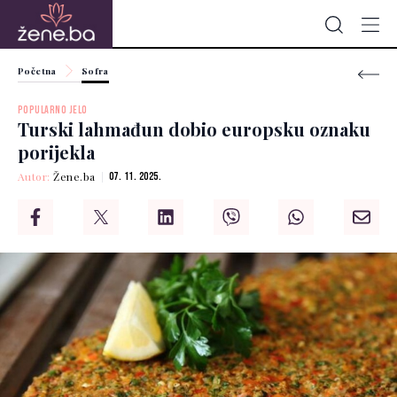
Početna
Sofra
POPULARNO JELO
Turski lahmađun dobio europsku oznaku
porijekla
Autor:
Žene.ba
07. 11. 2025.