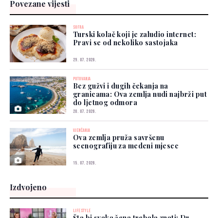
Povezane vijesti
SOFRA
Turski kolač koji je zaludio internet:
Pravi se od nekoliko sastojaka
29. 07. 2026.
PUTOVANJA
Bez gužvi i dugih čekanja na
granicama: Ova zemlja nudi najbrži put
do ljetnog odmora
20. 07. 2026.
VJENČANJA
Ova zemlja pruža savršenu
scenografiju za medeni mjesec
15. 07. 2026.
Izdvojeno
LIFESTYLE
Šta bi svaka žena trebala znati: Dr.