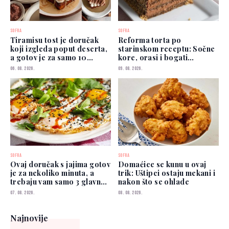
SOFRA
SOFRA
Tiramisu tost je doručak
Reforma torta po
koji izgleda poput deserta,
starinskom receptu: Sočne
a gotov je za samo 10
kore, orasi i bogati
minuta
čokoladni fil
06. 08. 2026.
09. 08. 2026.
SOFRA
SOFRA
Ovaj doručak s jajima gotov
Domaćice se kunu u ovaj
je za nekoliko minuta, a
trik: Uštipci ostaju mekani i
trebaju vam samo 3 glavna
nakon što se ohlade
sastojka
07. 08. 2026.
08. 08. 2026.
Najnovije