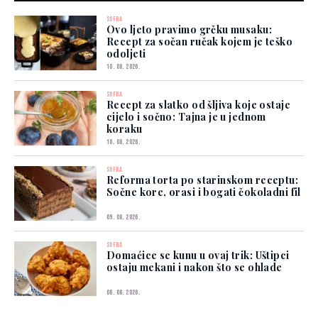
SOFRA
Ovo ljeto pravimo grčku musaku:
Recept za sočan ručak kojem je teško
odoljeti
10. 08. 2026.
SOFRA
Recept za slatko od šljiva koje ostaje
cijelo i sočno: Tajna je u jednom
koraku
10. 08. 2026.
SOFRA
Reforma torta po starinskom receptu:
Sočne kore, orasi i bogati čokoladni fil
09. 08. 2026.
SOFRA
Domaćice se kunu u ovaj trik: Uštipci
ostaju mekani i nakon što se ohlade
08. 08. 2026.