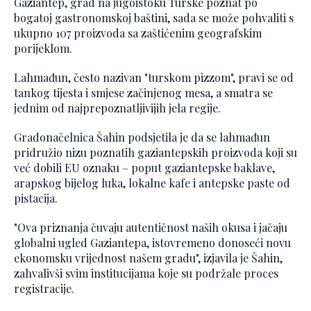
Gaziantep, grad na jugoistoku Turske poznat po
bogatoj gastronomskoj baštini, sada se može pohvaliti s
ukupno 107 proizvoda sa zaštićenim geografskim
porijeklom.
Lahmađun, često nazivan "turskom pizzom", pravi se od
tankog tijesta i smjese začinjenog mesa, a smatra se
jednim od najprepoznatljivijih jela regije.
Gradonačelnica Šahin podsjetila je da se lahmađun
pridružio nizu poznatih gaziantepskih proizvoda koji su
već dobili EU oznaku – poput gaziantepske baklave,
arapskog bijelog luka, lokalne kafe i antepske paste od
pistacija.
"Ova priznanja čuvaju autentičnost naših okusa i jačaju
globalni ugled Gaziantepa, istovremeno donoseći novu
ekonomsku vrijednost našem gradu", izjavila je Šahin,
zahvalivši svim institucijama koje su podržale proces
registracije.