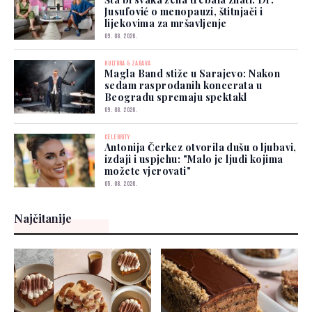
Jusufović o menopauzi, štitnjači i
lijekovima za mršavljenje
09. 08. 2026.
KULTURA & ZABAVA
Magla Band stiže u Sarajevo: Nakon
sedam rasprodanih koncerata u
Beogradu spremaju spektakl
09. 08. 2026.
CELEBRITY
Antonija Čerkez otvorila dušu o ljubavi,
izdaji i uspjehu: "Malo je ljudi kojima
možete vjerovati"
05. 08. 2026.
Najčitanije