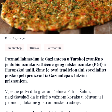
Foto: Agencije
Gaziantep
Turska
Lahmađun
Poznati lahmađun iz Gaziantepa u Turskoj zvanično
je dobio ozna­ku zaštićene geografske oznake (PGI) u
Europskoj uniji, čime je ovaj tradicionalni specijalitet
postao peti proizvod iz Gaziantepa s takvim
priznanjem.
Vijest je potvrdila gradonačelnica Fatma Šahin,
naglašavajući da je riječ o važnom koraku u očuvanju i
promociji lokalne gastronomske tradicije.