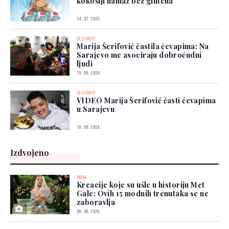
kokošiji namaz bez glutena
14. 07. 2025.
CELEBRITY
Marija Šerifović častila ćevapima: Na
Sarajevo me asociraju dobroćudni
ljudi
19. 09. 2024.
CELEBRITY
VIDEO Marija Šerifović časti ćevapima
u Sarajevu
18. 09. 2024.
Izdvojeno
MODA
Kreacije koje su ušle u historiju Met
Gale: Ovih 15 modnih trenutaka se ne
zaboravlja
06. 08. 2026.