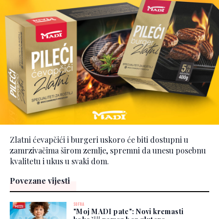
Zlatni ćevapčići i burgeri uskoro će biti dostupni u
zamrzivačima širom zemlje, spremni da unesu posebnu
kvalitetu i ukus u svaki dom.
Povezane vijesti
SOFRA
"Moj MADI pate": Novi kremasti