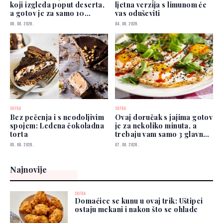
koji izgleda poput deserta,
ljetna verzija s limunom će
a gotov je za samo 10
vas oduševiti
minuta
06. 08. 2026.
04. 08. 2026.
SOFRA
SOFRA
Bez pečenja i s neodoljivim
Ovaj doručak s jajima gotov
spojem: Ledena čokoladna
je za nekoliko minuta, a
torta
trebaju vam samo 3 glavna
sastojka
05. 08. 2026.
07. 08. 2026.
Najnovije
SOFRA
Domaćice se kunu u ovaj trik: Uštipci
ostaju mekani i nakon što se ohlade