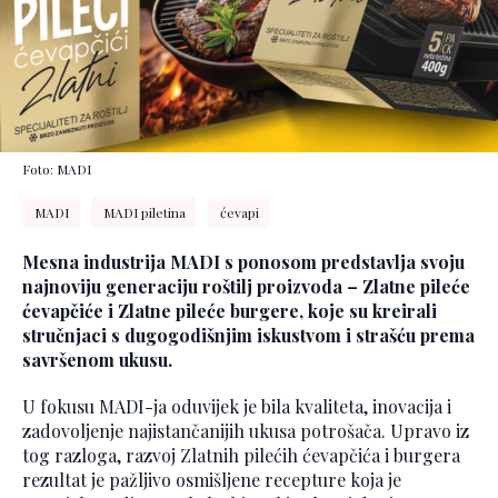
Foto: MADI
MADI
MADI piletina
ćevapi
Mesna industrija MADI s ponosom predstavlja svoju
najnoviju generaciju roštilj proizvoda – Zlatne pileće
ćevapčiće i Zlatne pileće burgere, koje su kreirali
stručnjaci s dugogodišnjim iskustvom i strašću prema
savršenom ukusu.
U fokusu MADI-ja oduvijek je bila kvaliteta, inovacija i
zadovoljenje najistančanijih ukusa potrošača. Upravo iz
tog razloga, razvoj Zlatnih pilećih ćevapčića i burgera
rezultat je pažljivo osmišljene recepture koja je