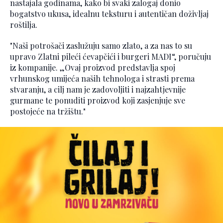
nastajala godinama, kako bi svaki zalogaj donio
bogatstvo ukusa, idealnu teksturu i autentičan doživljaj
roštilja.
"Naši potrošači zaslužuju samo zlato, a za nas to su
upravo Zlatni pileći ćevapčići i burgeri MADI“, poručuju
iz kompanije. „Ovaj proizvod predstavlja spoj
vrhunskog umijeća naših tehnologa i strasti prema
stvaranju, a cilj nam je zadovoljiti i najzahtjevnije
gurmane te ponuditi proizvod koji zasjenjuje sve
postojeće na tržištu."