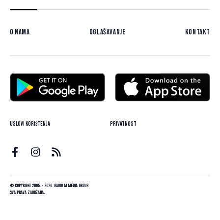
O nama
Oglašavanje
Kontakt
Uslovi korištenja
Privatnost
© Copyright 2005. - 2026. Radio M Media Group.
Sva prava zadržana.
Dizajn i programiranje:
Lampa.ba