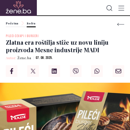
Početna
Sofra
PILEĆI ĆEVAPI I BURGERI
Zlatna era roštilja stiže uz novu liniju
proizvoda Mesne industrije MADI
Autor:
Žene.ba
07. 08. 2025.