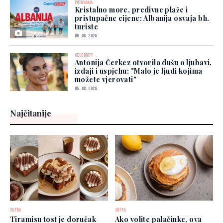
PUTOVANJA
Kristalno more, predivne plaže i
pristupačne cijene: Albanija osvaja bh.
turiste
06. 08. 2026.
CELEBRITY
Antonija Čerkez otvorila dušu o ljubavi,
izdaji i uspjehu: "Malo je ljudi kojima
možete vjerovati"
05. 08. 2026.
Najčitanije
SOFRA
SOFRA
Tiramisu tost je doručak
Ako volite palačinke, ova