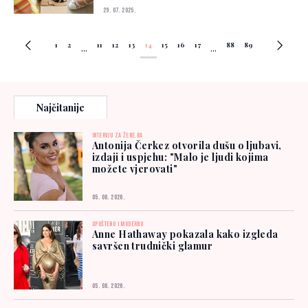
29. 07. 2025.
1
2
11
12
13
14
15
16
17
88
89
...
...
Najčitanije
INTERVJU ZA ŽENE.BA
Antonija Čerkez otvorila dušu o ljubavi,
izdaji i uspjehu: "Malo je ljudi kojima
možete vjerovati"
05. 08. 2026.
OPUŠTENO I MODERNO
Anne Hathaway pokazala kako izgleda
savršen trudnički glamur
05. 08. 2026.