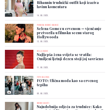
Rihannin trudnički outfit koji izaziva
lavinu komentara
14. 08. 2025.
POMJERA MODNE GRANICE
Selena Gomez u crvenom — vjenčanje
pretvorila u filmsku scenu starog
Hollywooda
13. 08. 2025.
BELLA HADID
Najljepša žena svijeta se vratila:
Omiljeni ljetnji dezen stoji joj savršeno
11. 08. 2025.
FOTO GALERIJA
FOTO: Ulična moda kao sa crvenog
tepiha
09. 08. 2025.
MODNI SAVJETI
Najudobnija odjeća za trudnice: Kako