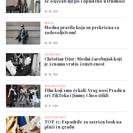
se osjećati lijepo i opušteno u trudnoći
09. 08. 2025.
MODA DA
Modna pravila koja su prekršena sa
zadovoljstvom!
06. 08. 2025.
HISTORIJA MODE
Christian Dior: Modni čarobnjak koji
je ženama vratio ženstvenost
05. 08. 2025.
MODA NIKAD OŠTRIJA
Film koji smo čekali: Vrag nosi Pradu u
eri TikToka i Jimmy Choo štikli
30. 07. 2025.
PODIŽU SVAKI OUTFIT
TOP 15: Espadrile za savršen look na
plaži i u gradu