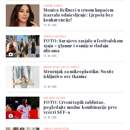
ZANOSNA GLUMICA
Monica Bellucci u crnom kupaćem
izazvala oduševljenje: Ljepota bez
konkurencije!
19. 08. 2025.
SARAJEVO ZABLISTALO
FOTO: Sarajevo zasjalo u festivalskom
sjaju – glamur i osmijesi vladaju
ulicama
16. 08. 2025.
MIKROPLASTIKA LOŠA PO ZDRAVLJE
Stručnjak za mikroplastiku: Nosite
isključivo ove tkanine
16. 08. 2025.
POGLEDAJTE GALERIJU
FOTO: Crveni tepih zablistao,
pogledajte modne kombinacije prve
večeri SFF-a
16. 08. 2025.
PONOVO U CENTRU PAŽNJE