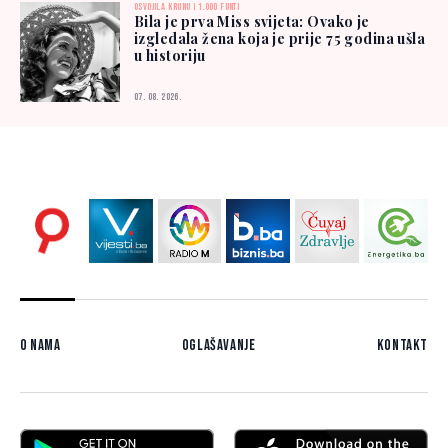
OSVOJILA KRUNU I 1.000 FUNTI
Bila je prva Miss svijeta: Ovako je
izgledala žena koja je prije 75 godina ušla
u historiju
07. 08. 2026.
O nama
Oglašavanje
Kontakt