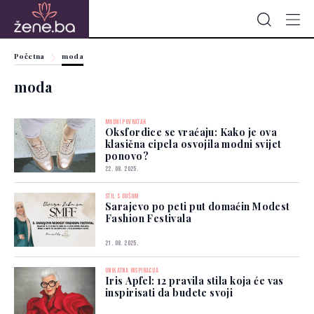
Početna
moda
moda
MODNI POVRATAK
Oksfordice se vraćaju: Kako je ova
klasična cipela osvojila modni svijet
ponovo?
22. 08. 2025.
STIL S DUŠOM
Sarajevo po peti put domaćin Modest
Fashion Festivala
21. 08. 2025.
UNIKATNA INSPIRACIJA
Iris Apfel: 12 pravila stila koja će vas
inspirisati da budete svoji