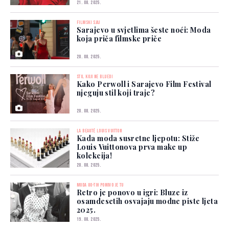
21. 08. 2025.
FILMSKI SJAJ
Sarajevo u svjetlima šeste noći: Moda
koja priča filmske priče
20. 08. 2025.
STIL KOJI NE BLIJEDI
Kako Perwoll i Sarajevo Film Festival
njeguju stil koji traje?
20. 08. 2025.
LA BEAUTÉ LOUIS VUITTON
Kada moda susretne ljepotu: Stiže
Louis Vuittonova prva make up
kolekcija!
20. 08. 2025.
MODA 80-TIH PONOVO JE TU
Retro je ponovo u igri: Bluze iz
osamdesetih osvajaju modne piste ljeta
2025.
19. 08. 2025.