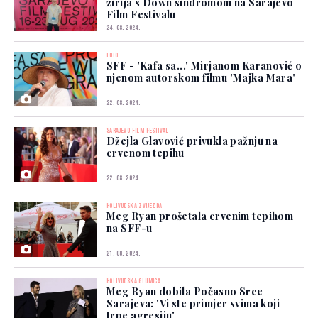
žirija s Down sindromom na Sarajevo
Film Festivalu
24. 08. 2024.
FOTO
SFF - 'Kafa sa...' Mirjanom Karanović o
njenom autorskom filmu 'Majka Mara'
22. 08. 2024.
SARAJEVO FILM FESTIVAL
Džejla Glavović privukla pažnju na
crvenom tepihu
22. 08. 2024.
HOLIVUDSKA ZVIJEZDA
Meg Ryan prošetala crvenim tepihom
na SFF-u
21. 08. 2024.
HOLIVUDSKA GLUMICA
Meg Ryan dobila Počasno Srce
Sarajeva: 'Vi ste primjer svima koji
trpe agresiju'