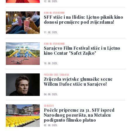
12. 08. 2025.
KINO NA OTVORENOM
SFF stiže i na Ilidžu: Ljetno piknik kino
donosi premijere pod zvijezdama!
11. 08. 2025.
KINO NA OTVORENOM
Sarajevo Film Festival stiže i u Ljetno
kino Centar "Safet Zajko"
10. 08. 2025.
POČASNO SRCE SARAJEVA
Zvijezda svjetske glumačke scene
Willem Dafoe stiže u Sarajevo!
04. 08. 2025.
SARAJEVO
Počele pripreme za 31. SFF ispred
Narodnog pozorišta, na Metalcu
podignuto filmsko platno
02. 08. 2025.