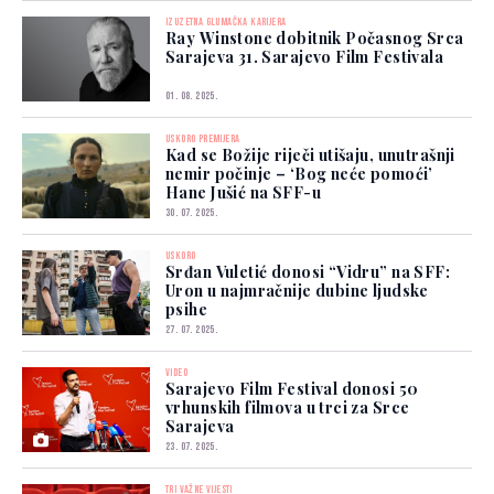
IZUZETNA GLUMAČKA KARIJERA
Ray Winstone dobitnik Počasnog Srca
Sarajeva 31. Sarajevo Film Festivala
01. 08. 2025.
USKORO PREMIJERA
Kad se Božije riječi utišaju, unutrašnji
nemir počinje – ‘Bog neće pomoći’
Hane Jušić na SFF-u
30. 07. 2025.
USKORO
Srđan Vuletić donosi “Vidru” na SFF:
Uron u najmračnije dubine ljudske
psihe
27. 07. 2025.
VIDEO
Sarajevo Film Festival donosi 50
vrhunskih filmova u trci za Srce
Sarajeva
23. 07. 2025.
TRI VAŽNE VIJESTI