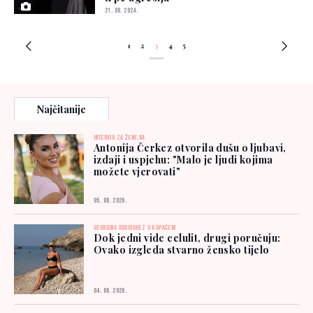
21. 08. 2024.
1
2
3
4
5
Najčitanije
INTERVJU ZA ŽENE.BA
Antonija Čerkez otvorila dušu o ljubavi,
izdaji i uspjehu: "Malo je ljudi kojima
možete vjerovati"
05. 08. 2026.
GEORGINA RODRIGUEZ U KUPAĆEM
Dok jedni vide celulit, drugi poručuju:
Ovako izgleda stvarno žensko tijelo
04. 08. 2026.