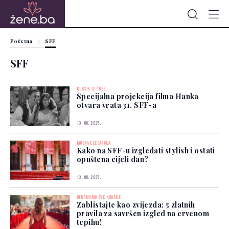
Početna
SFF
SFF
KLASIK IZ 1956.
Specijalna projekcija filma Hanka
otvara vrata 31. SFF-a
13. 08. 2025.
MODNA ELEGANCIJA
Kako na SFF-u izgledati stylish i ostati
opuštena cijeli dan?
13. 08. 2025.
OTKRIVAMO SVE KORAKE
Zablistajte kao zvijezda: 5 zlatnih
pravila za savršen izgled na crvenom
tepihu!