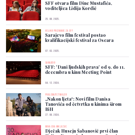
SFF otvara film Dine Mustafića,
voditeljica Lidija Kordić
25. 06. 2025.
VELIKO PRIZNANJE ZA SFF
Sarajevo film festival postao
kvalifikacijski festival za Oscara
07. 03. 2025.
SARAJEVO
SFF: 'Dani ljudskih prava' od 9. do 11.
decembra u kinu Meeting Point
04. 12. 2024.
POGLEDAJTE TRAILER
„Nakon ljeta“: Novi film Danisa
Tanovića od četvrtka u kinima širom
BiH
27. 08. 2024.
NOVA ERA INKLUZIJE
Dječak Husejn Šabanović prvi član