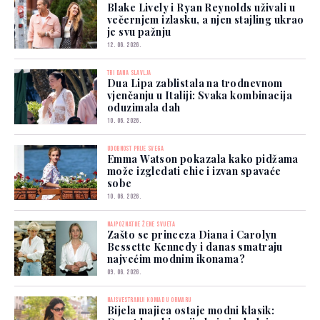
Blake Lively i Ryan Reynolds uživali u
večernjem izlasku, a njen stajling ukrao
je svu pažnju
12. 06. 2026.
TRI DANA SLAVLJA
Dua Lipa zablistala na trodnevnom
vjenčanju u Italiji: Svaka kombinacija
oduzimala dah
10. 06. 2026.
UDOBNOST PRIJE SVEGA
Emma Watson pokazala kako pidžama
može izgledati chic i izvan spavaće
sobe
10. 06. 2026.
NAJPOZNATIJE ŽENE SVIJETA
Zašto se princeza Diana i Carolyn
Bessette Kennedy i danas smatraju
najvećim modnim ikonama?
09. 06. 2026.
NAJSVESTRANIJI KOMAD U ORMARU
Bijela majica ostaje modni klasik: