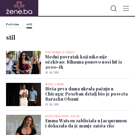
Početna
stil
stil
STARI TRENDOVI SE VRAĆAJU
Modni povratak koji niko nije
očekivao: Rihanna ponovo nosi hit iz
2000-ih
26. 06. 2026.
MICHELLE OBAMA
Bivša prva dama ukrala pažnju u
Chicagu: Poseban detalj bio je posveta
Baracku Obami
25. 06. 2026.
RIJETKO POJAVLJIVANJE ZVIJEZDE
Emma Watson zablistala u Jacquemusu
i dokazala da je manje zaista više