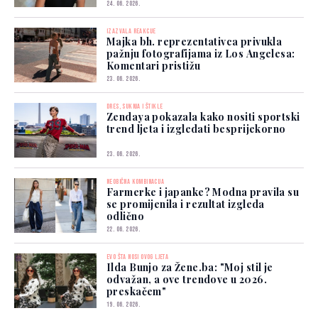
24. 06. 2026.
IZAZVALA REAKCIJE
Majka bh. reprezentativca privukla
pažnju fotografijama iz Los Angelesa:
Komentari pristižu
23. 06. 2026.
DRES, SUKNJA I ŠTIKLE
Zendaya pokazala kako nositi sportski
trend ljeta i izgledati besprijekorno
23. 06. 2026.
NEOBIČNA KOMBINACIJA
Farmerke i japanke? Modna pravila su
se promijenila i rezultat izgleda
odlično
22. 06. 2026.
EVO ŠTA NOSI OVOG LJETA
Ilda Bunjo za Žene.ba: "Moj stil je
odvažan, a ove trendove u 2026.
preskačem"
19. 06. 2026.