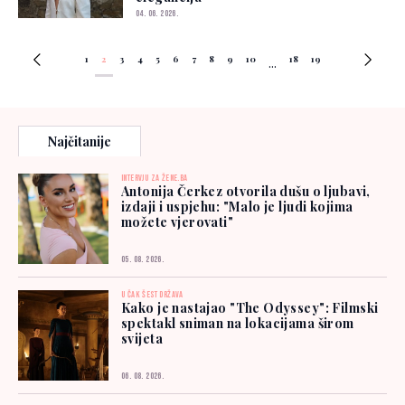
04. 06. 2026.
1
2
3
4
5
6
7
8
9
10
18
19
...
Najčitanije
INTERVJU ZA ŽENE.BA
Antonija Čerkez otvorila dušu o ljubavi,
izdaji i uspjehu: "Malo je ljudi kojima
možete vjerovati"
05. 08. 2026.
U ČAK ŠEST DRŽAVA
Kako je nastajao "The Odyssey": Filmski
spektakl sniman na lokacijama širom
svijeta
06. 08. 2026.