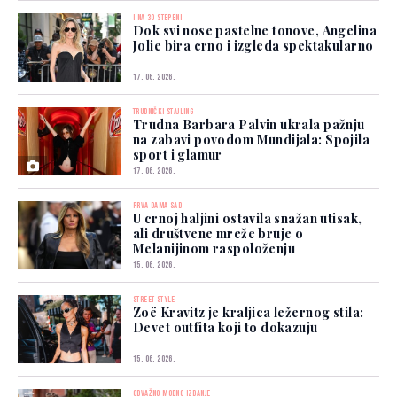
I NA 30 STEPENI
Dok svi nose pastelne tonove, Angelina
Jolie bira crno i izgleda spektakularno
17. 06. 2026.
TRUDNIČKI STAJLING
Trudna Barbara Palvin ukrala pažnju
na zabavi povodom Mundijala: Spojila
sport i glamur
17. 06. 2026.
PRVA DAMA SAD
U crnoj haljini ostavila snažan utisak,
ali društvene mreže bruje o
Melanijinom raspoloženju
15. 06. 2026.
STREET STYLE
Zoë Kravitz je kraljica ležernog stila:
Devet outfita koji to dokazuju
15. 06. 2026.
ODVAŽNO MODNO IZDANJE