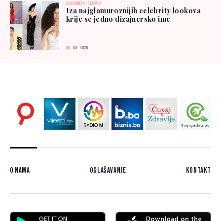
HOLIVUDSKI GLAMUR
Iza najglamuroznijih celebrity lookova
krije se jedno dizajnersko ime
06. 08. 2026.
O nama
Oglašavanje
Kontakt