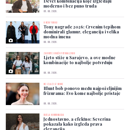
Devet kombinacija koje izgledaju
moderno i bez puno truda
09. 06. 2026.
U NEW YORKU
Tony nagrade 2026: Crvenim tepihom
dominirali glamur, elegancija i velika
modna imena
08. 06. 2026.
ZAVIRITE U NAŠU FOTOGALERIJU
Ljeto stiže u Sarajevo, a ove modne
kombinacije to najbolje potvrđuju
08. 06. 2026.
NE IZLAZI IZ MODE
Blunt bob ponovo među najpoželjnijim
frizurama: Evo kome najbolje pristaje
08. 06. 2026.
BIJELA KOMBINACIJA
Jednostavno, a efektno: Severina
pokazala kako izgleda prava
elegancija