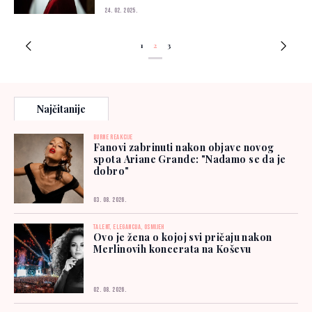
24. 02. 2025.
1
2
3
Najčitanije
BURNE REAKCIJE
Fanovi zabrinuti nakon objave novog
spota Ariane Grande: "Nadamo se da je
dobro"
03. 08. 2026.
TALENT, ELEGANCIJA, OSMIJEH
Ovo je žena o kojoj svi pričaju nakon
Merlinovih koncerata na Koševu
02. 08. 2026.