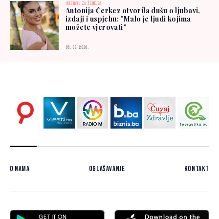
INTERVJU ZA ŽENE.BA
Antonija Čerkez otvorila dušu o ljubavi,
izdaji i uspjehu: "Malo je ljudi kojima
možete vjerovati"
05. 08. 2026.
O nama
Oglašavanje
Kontakt