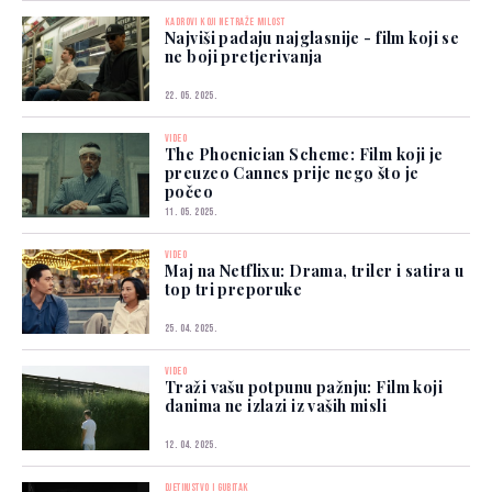
KADROVI KOJI NE TRAŽE MILOST
Najviši padaju najglasnije - film koji se
ne boji pretjerivanja
22. 05. 2025.
VIDEO
The Phoenician Scheme: Film koji je
preuzeo Cannes prije nego što je
počeo
11. 05. 2025.
VIDEO
Maj na Netflixu: Drama, triler i satira u
top tri preporuke
25. 04. 2025.
VIDEO
Traži vašu potpunu pažnju: Film koji
danima ne izlazi iz vaših misli
12. 04. 2025.
DJETINJSTVO I GUBITAK