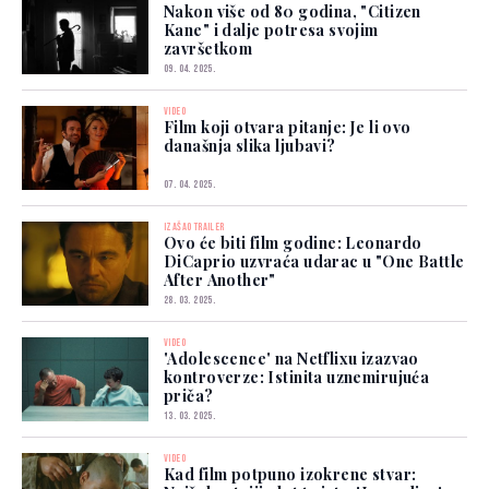
Nakon više od 80 godina, "Citizen
Kane" i dalje potresa svojim
završetkom
09. 04. 2025.
VIDEO
Film koji otvara pitanje: Je li ovo
današnja slika ljubavi?
07. 04. 2025.
IZAŠAO TRAILER
Ovo će biti film godine: Leonardo
DiCaprio uzvraća udarac u "One Battle
After Another"
28. 03. 2025.
VIDEO
'Adolescence' na Netflixu izazvao
kontroverze: Istinita uznemirujuća
priča?
13. 03. 2025.
VIDEO
Kad film potpuno izokrene stvar: