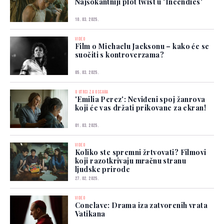
Najšokantniji plot twist u 'Incendies'
10. 03. 2025.
VIDEO
Film o Michaelu Jacksonu – kako će se
suočiti s kontroverzama?
05. 03. 2025.
U UTRCI ZA OSCARA
'Emilia Perez': Neviđeni spoj žanrova
koji će vas držati prikovane za ekran!
01. 03. 2025.
VIDEO
Koliko ste spremni žrtvovati? Filmovi
koji razotkrivaju mračnu stranu
ljudske prirode
27. 02. 2025.
VIDEO
Conclave: Drama iza zatvorenih vrata
Vatikana