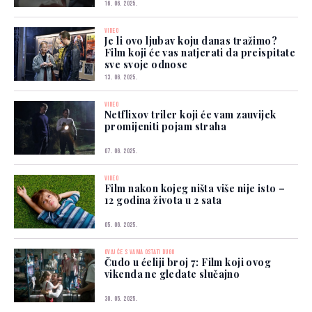
16. 06. 2025.
VIDEO
Je li ovo ljubav koju danas tražimo?
Film koji će vas natjerati da preispitate
sve svoje odnose
13. 06. 2025.
VIDEO
Netflixov triler koji će vam zauvijek
promijeniti pojam straha
07. 06. 2025.
VIDEO
Film nakon kojeg ništa više nije isto –
12 godina života u 2 sata
05. 06. 2025.
OVAJ ĆE S VAMA OSTATI DUGO
Čudo u ćeliji broj 7: Film koji ovog
vikenda ne gledate slučajno
30. 05. 2025.