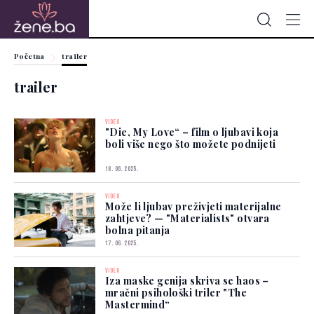
Početna
trailer
trailer
VIDEO
"Die, My Love“ – film o ljubavi koja
boli više nego što možete podnijeti
18. 06. 2025.
VIDEO
Može li ljubav preživjeti materijalne
zahtjeve? — "Materialists" otvara
bolna pitanja
17. 06. 2025.
VIDEO
Iza maske genija skriva se haos –
mračni psihološki triler "The
Mastermind“