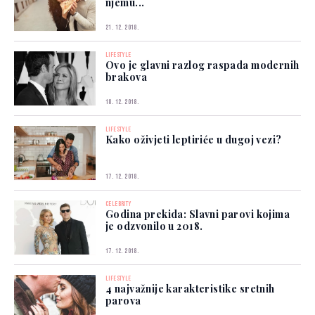
njemu...
21. 12. 2018.
LIFESTYLE
Ovo je glavni razlog raspada modernih
brakova
18. 12. 2018.
LIFESTYLE
Kako oživjeti leptiriće u dugoj vezi?
17. 12. 2018.
CELEBRITY
Godina prekida: Slavni parovi kojima
je odzvonilo u 2018.
17. 12. 2018.
LIFESTYLE
4 najvažnije karakteristike sretnih
parova