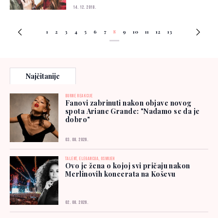
14. 12. 2018.
1
2
3
4
5
6
7
8
9
10
11
12
13
Najčitanije
BURNE REAKCIJE
Fanovi zabrinuti nakon objave novog
spota Ariane Grande: "Nadamo se da je
dobro"
03. 08. 2026.
TALENT, ELEGANCIJA, OSMIJEH
Ovo je žena o kojoj svi pričaju nakon
Merlinovih koncerata na Koševu
02. 08. 2026.