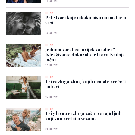
28. 01. 2019.
LIFESTYLE
Pet stvari koje nikako nisu normalne u
vezi
28. 01. 2019.
LIFESTYLE
Jednom varalica, uvijek varalica?
Istraživanje dokazalo je li ova tvrdnja
tačna
17. 01. 2019.
LIFESTYLE
Tri razloga zbog kojih nemate sreće u
ljubavi
15. 01. 2019.
LIFESTYLE
Tri glavna razloga zašto varaju ljudi
koji su u sretnim vezama
09. 01. 2019.