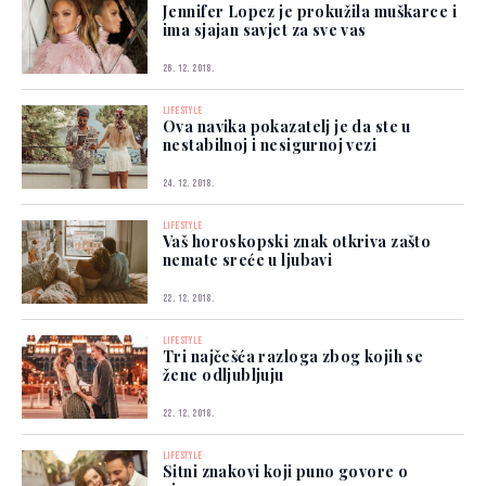
Jennifer Lopez je prokužila muškarce i
ima sjajan savjet za sve vas
26. 12. 2018.
LIFESTYLE
Ova navika pokazatelj je da ste u
nestabilnoj i nesigurnoj vezi
24. 12. 2018.
LIFESTYLE
Vaš horoskopski znak otkriva zašto
nemate sreće u ljubavi
22. 12. 2018.
LIFESTYLE
Tri najčešća razloga zbog kojih se
žene odljubljuju
22. 12. 2018.
LIFESTYLE
Sitni znakovi koji puno govore o