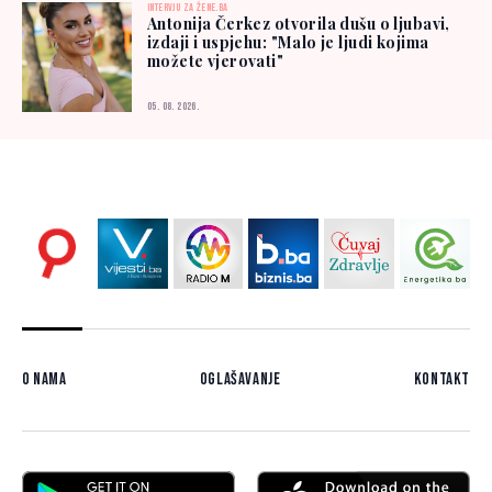
INTERVJU ZA ŽENE.BA
Antonija Čerkez otvorila dušu o ljubavi,
izdaji i uspjehu: "Malo je ljudi kojima
možete vjerovati"
05. 08. 2026.
O nama
Oglašavanje
Kontakt