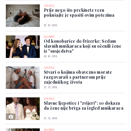
LIFESTYLE
Prije nego što prekinete vezu
pokušajte je spasiti ovim potezima
07. 01. 2019.
CELEBRITY
Od konobarice do frizerke: Sedam
slavnih muškaraca koji su oženili žene
iz "susjedstva"
03. 01. 2019.
LIFESTYLE
Stvari o kojima obavezno morate
razgovarati s partnerom prije
zajedničkog života
27. 12. 2018.
LIFESTYLE
Slavne ljepotice i "zvijeri": 10 dokaza
da žene nije briga za izgled muškaraca
27. 12. 2018.
CELEBRITY