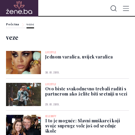
Početna
veze
veze
LIFESTYLE
Jednom varalica, uvijek varalica
30. 01. 2019.
LIFESTYLE
Ovo biste svakodnevno trebali raditi s
partnerom ako želite biti sretniji u vezi
29. 01. 2019.
CELEBRITY
I to je moguće: Slavni muškarci koji
svoje supruge vole još od srednje
škole