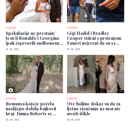
VJENČANJA
VJENČANJA
Spekulacije ne prestaju:
Gigi Hadid i Bradley
Jesu li Ronaldo i Georgina
Cooper viđeni s prstenjem:
ipak izgovorili sudbonosno
Fanovi uvjereni da su se
"da"?
vjenčali
03. 08. 2026.
04. 08. 2026.
VJENČANJA
VJENČANJA
Romansa koja je počela
Ove haljine dokaz su da za
naslijepo dobila bajkovit
ljetno vjenčanje ne morate
kraj: Emma Roberts se
nositi štikle
udala
03. 08. 2026.
04. 08. 2026.