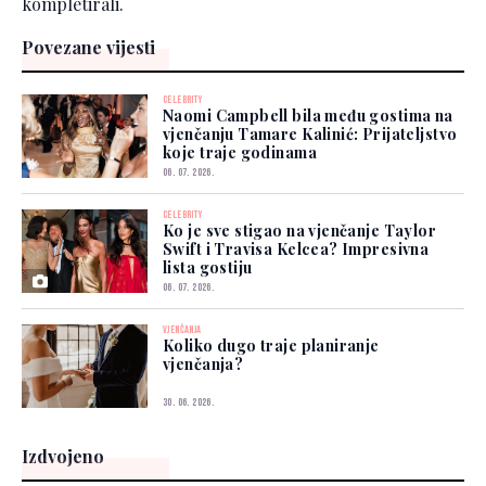
kompletirali.
Povezane vijesti
CELEBRITY
Naomi Campbell bila među gostima na
vjenčanju Tamare Kalinić: Prijateljstvo
koje traje godinama
06. 07. 2026.
CELEBRITY
Ko je sve stigao na vjenčanje Taylor
Swift i Travisa Kelcea? Impresivna
lista gostiju
06. 07. 2026.
VJENČANJA
Koliko dugo traje planiranje
vjenčanja?
30. 06. 2026.
Izdvojeno