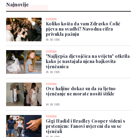
Najnovije
VJENČANJA
Koliko košta da vam Zdravko Čolić
pjeva na svadbi? Navodna cifra
privukla pažnju
06. 08. 2026.
VJENČANJA
"Najljepša djevojčica na svijetu" otkrila
kako je nastajala njena bajkovita
vjenčanica
05. 08. 2026.
VJENČANJA
Ove haljine dokaz su da za ljetno
vjenčanje ne morate nositi štikle
04. 08. 2026.
VJENČANJA
Gigi Hadid i Bradley Cooper viđeni s
prstenjem: Fanovi uvjereni da su se
vjenčali