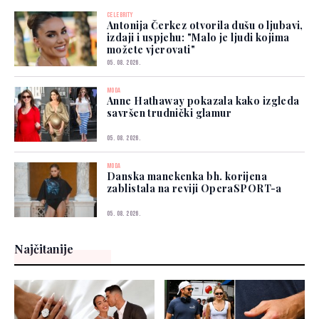
CELEBRITY
Antonija Čerkez otvorila dušu o ljubavi,
izdaji i uspjehu: "Malo je ljudi kojima
možete vjerovati"
05. 08. 2026.
MODA
Anne Hathaway pokazala kako izgleda
savršen trudnički glamur
05. 08. 2026.
MODA
Danska manekenka bh. korijena
zablistala na reviji OperaSPORT-a
05. 08. 2026.
Najčitanije