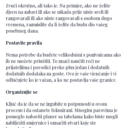
Zvuči okrutno, ali tako je. Na primjer, ako ne želite
djecu na zabavi ili ako se nikada prije niste sreli ili
razgovarali ili ako niste razgovarali s osobom dugo
vremena, razmislite da li želite da budu dio vašeg
posebnog dana.
Postavite pravila
Nema potrebe da budete velikodušni s pozivnicama ako
ih ne možete priuštiti. To znači naučiti reći ne
prijateljima i porodici preko plus jedan i dodatnih
dodatnih dodataka za goste. Ovo je vaše vjenčanje i vi
odlučujete ko je važan, a ko ne postavlja vaše granice.
Organizujte se
Ključ da je da se ne izgubite u potpunosti u ovom
procesu i da ostanete fokusirani. Mnogim parovima je
pomoglo nabaviti planer sa tabelama kako biste mogli
zabilježiti smjernice i označiti stvari koje ste