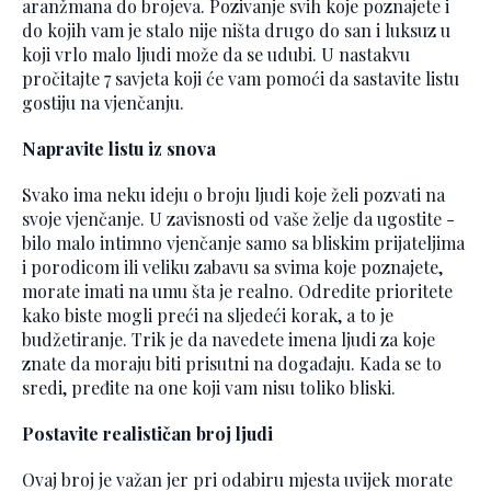
aranžmana do brojeva. Pozivanje svih koje poznajete i
do kojih vam je stalo nije ništa drugo do san i luksuz u
koji vrlo malo ljudi može da se udubi. U nastakvu
pročitajte 7 savjeta koji će vam pomoći da sastavite listu
gostiju na vjenčanju.
Napravite listu iz snova
Svako ima neku ideju o broju ljudi koje želi pozvati na
svoje vjenčanje. U zavisnosti od vaše želje da ugostite -
bilo malo intimno vjenčanje samo sa bliskim prijateljima
i porodicom ili veliku zabavu sa svima koje poznajete,
morate imati na umu šta je realno. Odredite prioritete
kako biste mogli preći na sljedeći korak, a to je
budžetiranje. Trik je da navedete imena ljudi za koje
znate da moraju biti prisutni na događaju. Kada se to
sredi, pređite na one koji vam nisu toliko bliski.
Postavite realističan broj ljudi
Ovaj broj je važan jer pri odabiru mjesta uvijek morate