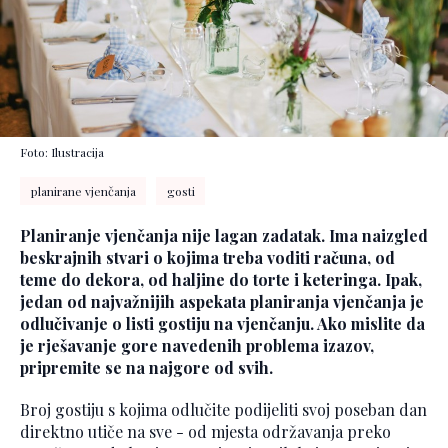
Foto: Ilustracija
planirane vjenčanja
gosti
Planiranje vjenčanja nije lagan zadatak. Ima naizgled
beskrajnih stvari o kojima treba voditi računa, od
teme do dekora, od haljine do torte i keteringa. Ipak,
jedan od najvažnijih aspekata planiranja vjenčanja je
odlučivanje o listi gostiju na vjenčanju. Ako mislite da
je rješavanje gore navedenih problema izazov,
pripremite se na najgore od svih.
Broj gostiju s kojima odlučite podijeliti svoj poseban dan
direktno utiče na sve - od mjesta održavanja preko