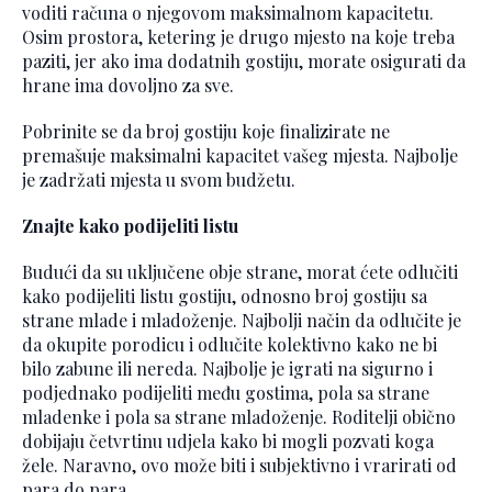
voditi računa o njegovom maksimalnom kapacitetu.
Osim prostora, ketering je drugo mjesto na koje treba
paziti, jer ako ima dodatnih gostiju, morate osigurati da
hrane ima dovoljno za sve.
Pobrinite se da broj gostiju koje finalizirate ne
premašuje maksimalni kapacitet vašeg mjesta. Najbolje
je zadržati mjesta u svom budžetu.
Znajte kako podijeliti listu
Budući da su uključene obje strane, morat ćete odlučiti
kako podijeliti listu gostiju, odnosno broj gostiju sa
strane mlade i mladoženje. Najbolji način da odlučite je
da okupite porodicu i odlučite kolektivno kako ne bi
bilo zabune ili nereda. Najbolje je igrati na sigurno i
podjednako podijeliti među gostima, pola sa strane
mladenke i pola sa strane mladoženje. Roditelji obično
dobijaju četvrtinu udjela kako bi mogli pozvati koga
žele. Naravno, ovo može biti i subjektivno i vrarirati od
para do para.