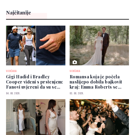
Najčitanije
VJENČANJA
VJENČANJA
Gigi Hadid i Bradley
Romansa koja je počela
Cooper viđeni s prstenjem:
naslijepo dobila bajkovit
Fanovi uvjereni da su se
kraj: Emma Roberts se
vjenčali
udala
04. 08. 2026.
03. 08. 2026.