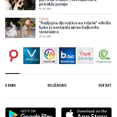
privukla pažnju
06. 08. 2026.
VJENČANJA
"Najljepša djevojčica na svijetu" otkrila
kako je nastajala njena bajkovita
vjenčanica
05. 08. 2026.
O nama
Oglašavanje
Kontakt