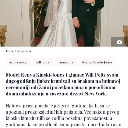
Foto: Instagram
nicola peltz
will peltz
vjenčanja
Kenya Kinski-Jones
Model Kenya Kinski-Jones i glumac Will Peltz svoju
dugogodišnju ljubav krunisali su brakom na intimnoj
ceremoniji održanoj početkom juna u porodičnom
domu mladoženje u saveznoj državi New York.
Njihova priča počela je još 2011. godine, kada su se
upoznali preko zajedničkih prijatelja. Već nakon prvog
izlaska između njih se rodila posebna povezanost, a
godinama kasnije odlučili su napraviti i naredni korak u