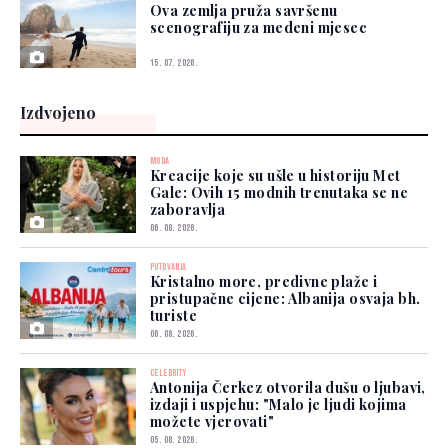
Ova zemlja pruža savršenu
scenografiju za medeni mjesec
15. 07. 2026.
Izdvojeno
MODA
Kreacije koje su ušle u historiju Met
Gale: Ovih 15 modnih trenutaka se ne
zaboravlja
06. 08. 2026.
PUTOVANJA
Kristalno more, predivne plaže i
pristupačne cijene: Albanija osvaja bh.
turiste
06. 08. 2026.
CELEBRITY
Antonija Čerkez otvorila dušu o ljubavi,
izdaji i uspjehu: "Malo je ljudi kojima
možete vjerovati"
05. 08. 2026.