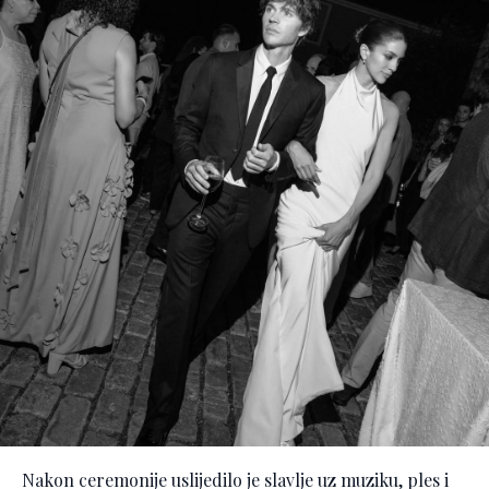
Nakon ceremonije uslijedilo je slavlje uz muziku, ples i