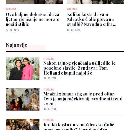
VJENČANJA
VJENČANJA
Ove haljine dokaz su da za
Koliko košta da vam
ljetno vjenčanje ne morate
Zdravko Čolić pjeva na
nositi štikle
svadbi? Navodna cifra
privukla pažnju
04. 08. 2026.
06. 08. 2026.
Najnovije
VJENČANJA
Nakon tajnog vjenčanja uslijedilo je
posebno slavlje: Zendaya i Tom
Holland okupili najbliže
07. 08. 2026.
VJENČANJA
Mračni glamur stigao je pred oltar:
Ovo je najneočekivaniji svadbeni trend
2026.
07. 08. 2026.
VJENČANJA
Koliko košta da vam Zdravko Čolić
pjeva na svadbi? Navodna cifra